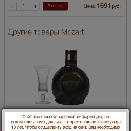
1691
В заявку
Цена:
руб.
Другие товары Mozart
Сайт alco.moscow содержит информацию, не
Ликер Mozart dark chocolate Ликер Мозарт с черным шоколадом
рекомендованную для лиц, которые не достигли возраста
1691 руб.
18 лет. Чтобы осуществить вход на сайт, Вам необходимо