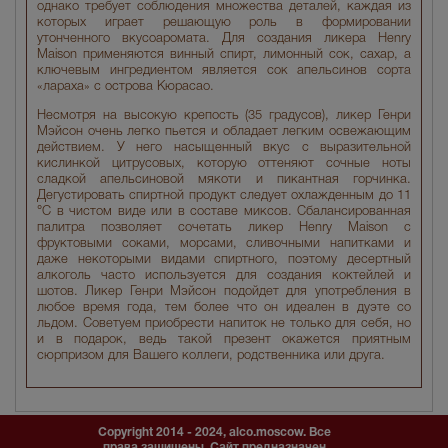
однако требует соблюдения множества деталей, каждая из
которых играет решающую роль в формировании
утонченного вкусоаромата. Для создания ликера Henry
Maison применяются винный спирт, лимонный сок, сахар, а
ключевым ингредиентом является сок апельсинов сорта
«лараха» с острова Кюрасао.
Несмотря на высокую крепость (35 градусов), ликер Генри
Мэйсон очень легко пьется и обладает легким освежающим
действием. У него насыщенный вкус с выразительной
кислинкой цитрусовых, которую оттеняют сочные ноты
сладкой апельсиновой мякоти и пикантная горчинка.
Дегустировать спиртной продукт следует охлажденным до 11
°C в чистом виде или в составе миксов. Сбалансированная
палитра позволяет сочетать ликер Henry Maison с
фруктовыми соками, морсами, сливочными напитками и
даже некоторыми видами спиртного, поэтому десертный
алкоголь часто используется для создания коктейлей и
шотов. Ликер Генри Мэйсон подойдет для употребления в
любое время года, тем более что он идеален в дуэте со
льдом. Советуем приобрести напиток не только для себя, но
и в подарок, ведь такой презент окажется приятным
сюрпризом для Вашего коллеги, родственника или друга.
Copyright 2014 - 2024, alco.moscow. Все
права защищены. Сайт предназначен