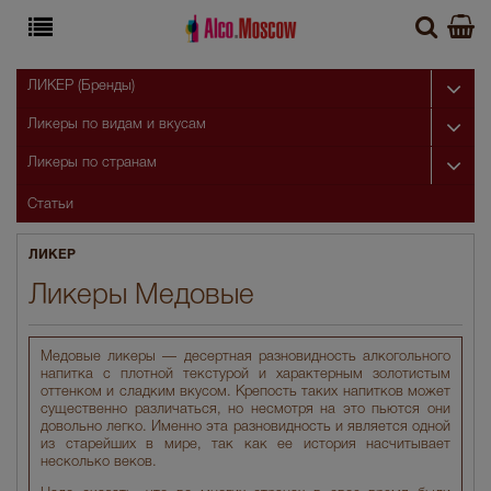
ЛИКЕР (Бренды)
Ликеры по видам и вкусам
Ликеры по странам
Статьи
ЛИКЕР
Ликеры Медовые
Медовые ликеры — десертная разновидность алкогольного
напитка с плотной текстурой и характерным золотистым
оттенком и сладким вкусом. Крепость таких напитков может
существенно различаться, но несмотря на это пьются они
довольно легко. Именно эта разновидность и является одной
из старейших в мире, так как ее история насчитывает
несколько веков.