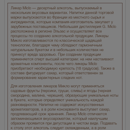
Ликер Miclo — десертный алкоголь, выпускаемый в
нескольких вкусовых вариантах. Напитки данной торговой
марки выпускаются во Франции из местного сырья и
ингредиентов, которые компания-изготовитель закупает у
зарубежных поставщиков. Небольшая дистиллерия G. Miclo
расположена в регионе Эльзас и осуществляет все
процессы по созданию алкогольной продукции. Ликеры
Микло изготавливаются по классической щадящей
технологии, благодаря чему обладают гармоничным
натуральным букетом и в небольших количествах не
принесут вреда здоровью. При создании продукции
применяется спирт высшей категории: на нем настаивают
ароматные компоненты, после чего ликеры Miclo
приобретают необходимую крепость (18 градусов). Также в
составе фигурирует сахар, который ответственен за
формирование характерных сладких нот.
Для изготовления ликеров Микло могут применяться
садовые фрукты (персики, груши, сливы) и ягоды (черная
смородина, малина, черешня), образующие уникальные ноты
в букете, которые определяют уникальность каждой
разновидности. Напитки не содержат искусственных
ароматизаторов, а в роли консерванта выступает сахар,
продлевающий срок хранения. Ликер Miclo отличается
запоминающимся вкусоароматом, который наилучшим
образом проявится при дегустации в чистом виде. Подавать
к столу этот алкоголь следует охлажденным, а в роли