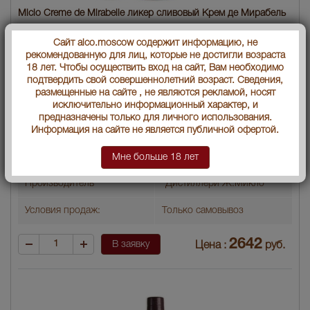
Miclo Creme de Mirabelle ликер сливовый Крем де Мирабель
Объем бутылки
0.7 л
Сайт alco.moscow содержит информацию, не
рекомендованную для лиц, которые не достигли возраста
Градус
18
18 лет. Чтобы осуществить вход на сайт, Вам необходимо
подтвердить свой совершеннолетний возраст. Сведения,
Ликеры по странам
Франция
размещенные на сайте , не являются рекламой, носят
исключительно информационный характер, и
Артикул
07565
предназначены только для личного использования.
Информация на сайте не является публичной офертой.
Ликеры по видам и вкусам
Фруктовые
Слива
Мне больше 18 лет
Производитель
"Дистиллери Ж.Микло"
Условия продаж:
Только самовывоз
2642
В заявку
Цена :
руб.