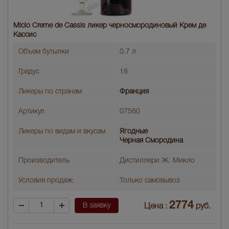
Miclo Creme de Cassis ликер черносмородиновый Крем де
Кассис
Объем бутылки
0.7 л
Градус
18
Ликеры по странам
Франция
Артикул
07560
Ликеры по видам и вкусам
Ягодные
Черная Смородина
Производитель
Дистиллери Ж. Микло
Условия продаж:
Только самовывоз
2774
В заявку
Цена :
руб.