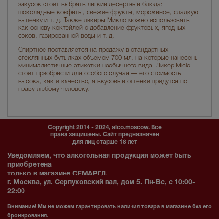
закусок стоит выбрать легкие десертные блюда:
шоколадные конфеты, свежие фрукты, мороженое, сладкую
выпечку и т. д. Также ликеры Микло можно использовать
как основу коктейлей с добавление фруктовых, ягодных
соков, газированной воды и т. д.
Спиртное поставляется на продажу в стандартных
стеклянных бутылках объемом 700 мл, на которые нанесены
минималистичные этикетки необычного вида. Ликер Miclo
стоит приобрести для особого случая — его стоимость
высока, как и качество, а вкусовые оттенки придутся по
нраву любому человеку.
Copyright 2014 - 2024, alco.moscow. Все
права защищены. Сайт предназначен
для лиц старше 18 лет
Уведомляем, что алкогольная продукция может быть
приобретена
только в магазине СЕМАРГЛ.
г. Москва, ул. Серпуховский вал, дом 5. Пн-Вс, с 10:00-
22:00
Внимание! Мы не можем гарантировать наличия товара в магазине без его
бронирования.