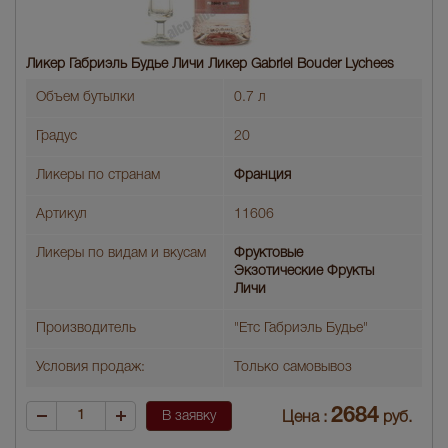
Ликер Габриэль Будье Личи Ликер Gabriel Bouder Lychees
Объем бутылки
0.7 л
Градус
20
Ликеры по странам
Франция
Артикул
11606
Ликеры по видам и вкусам
Фруктовые
Экзотические Фрукты
Личи
Производитель
"Етс Габриэль Будье"
Условия продаж:
Только самовывоз
2684
В заявку
Цена :
руб.