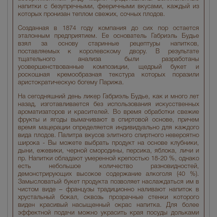
напитки с безупречными, фееричными вкусами, каждый из
которых пронизан теплом свежих, сочных плодов.
Созданная в 1874 году компания до сих пор остается
эталонным предприятием. Ее основатель Габриэль Будье
взял за основу старинные рецептуры напитков,
поставляемых к королевскому двору. В результате
тщательного анализа были разработаны
усовершенствованные композиции, щедрый букет и
роскошная кремообразная текстура которых поразили
аристократическую богему Парижа.
На сегодняшний день ликер Габриэль Будье, как и много лет
назад, изготавливается без использования искусственных
ароматизаторов и красителей. Во время обработки свежие
фрукты и ягоды вымачивают в спиртовой основе, причем
время мацерации определяется индивидуально для каждого
вида плодов. Палитра вкусов элитного спиртного невероятно
широка - Вы можете выбрать продукт на основе клубники,
дыни, ежевики, черной смородины, персика, яблока, личи и
пр. Напитки обладают умеренной крепостью 18-20 %, однако
есть небольшое количество разновидностей,
демонстрирующих высокое содержание алкоголя (40 %).
Замысловатый букет продукта позволяет наслаждаться им в
чистом виде – французы традиционно наливают напиток в
хрустальный бокал, сквозь прозрачные стенки которого
виден красивый насыщенный окрас напитка. Для более
эффектной подачи можно украсить края посуды дольками