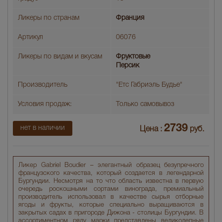
Ликеры по странам
Франция
Артикул
06076
Ликеры по видам и вкусам
Фруктовые
Персик
Производитель
"Етс Габриэль Будье"
Условия продаж:
Только самовывоз
2739
нет в наличии
Цена :
руб.
Ликер Gabriel Boudier – элегантный образец безупречного
французского качества, который создается в легендарной
Бургундии. Несмотря на то что область известна в первую
очередь роскошными сортами винограда, премиальный
производитель использовал в качестве сырья отборные
ягоды и фрукты, которые специально выращиваются в
закрытых садах в пригороде Дижона - столицы Бургундии. В
ассортиментном ряду марки представлены великолепные