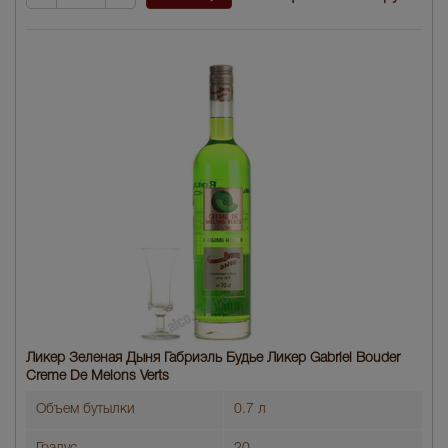
Ликер Зеленая Дыня Габриэль Будье Ликер Gabriel Bouder
Creme De Melons Verts
Объем бутылки
0.7 л