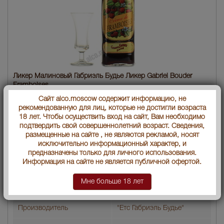
Ликер Малиновый Габриэль Будье Ликер Gabriel Bouder
Framboises
Сайт alco.moscow содержит информацию, не
Объем бутылки
0.7 л
рекомендованную для лиц, которые не достигли возраста
18 лет. Чтобы осуществить вход на сайт, Вам необходимо
Градус
20
подтвердить свой совершеннолетний возраст. Сведения,
размещенные на сайте , не являются рекламой, носят
Ликеры по странам
Франция
исключительно информационный характер, и
предназначены только для личного использования.
Артикул
02841
Информация на сайте не является публичной офертой.
Ликеры по видам и вкусам
Ягодные
Мне больше 18 лет
Малина
Производитель
"Етс Габриэль Будье"