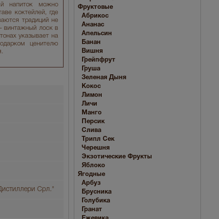
ый напиток можно
Фруктовые
аве коктейлей, где
Абрикос
ваются традиций не
Ананас
 – винтажный лоск в
Апельсин
тонах указывает на
Банан
подарком ценителю
Вишня
я.
Грейпфрут
Груша
Зеленая Дыня
Кокос
Лимон
Личи
Манго
Персик
Слива
Трипл Сек
Черешня
Экзотические Фрукты
Яблоко
Ягодные
Арбуз
Дистиллери Срл."
Брусника
Голубика
Гранат
Ежевика