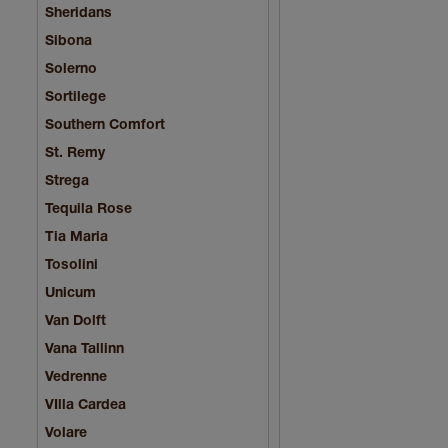
Sheridans
Sibona
Solerno
Sortilege
Southern Comfort
St. Remy
Strega
Tequila Rose
Tia Maria
Tosolini
Unicum
Van Dolft
Vana Tallinn
Vedrenne
VIlla Cardea
Volare