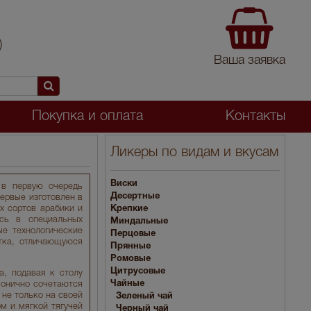
)
Ваша заявка
Покупка и оплата
Контакты
Ликеры по видам и вкусам
Виски
 в первую очередь
Десертные
ервые изготовлен в
х сортов арабики и
Крепкие
сь в специальных
Миндальные
ые технологические
Перцовые
итка, отличающуюся
Прянные
Ромовые
Цитрусовые
а, подавая к столу
Чайные
монично сочетаются
не только на своей
Зеленый чай
м и мягкой тягучей
Черный чай