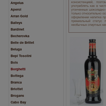
консистенцией, поэт
Angelus
употреблять как в чист
Aperol
утонченные шоколадно-
только относительно ос
Arran Gold
оформлении напитка пр
премиальный статус 
Baileys
необычных спиртных на
Bardinet
Becherovka
Belle de Brillet
Beluga
Bepi Tosolini
Bols
Borghetti
Bottega
Branca
Briottet
Brogans
Cabo Bay