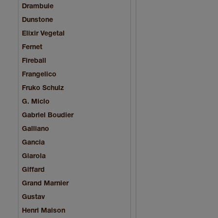
Drambuie
Dunstone
Elixir Vegetal
Fernet
Fireball
Frangelico
Fruko Schulz
G. Miclo
Gabriel Boudier
Galliano
Gancia
Giarola
Giffard
Grand Marnier
Gustav
Henri Maison