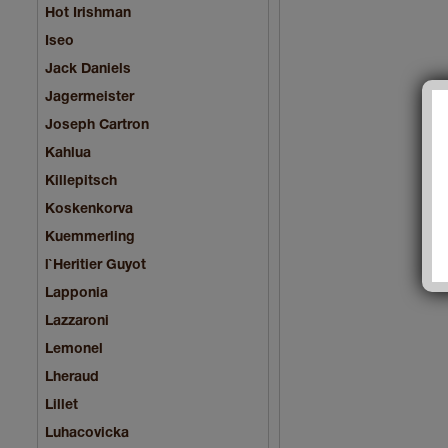
Hot Irishman
Iseo
Jack Daniels
Jagermeister
Joseph Cartron
Kahlua
Killepitsch
Koskenkorva
Kuemmerling
l`Heritier Guyot
Lapponia
Lazzaroni
Lemonel
Lheraud
Lillet
Luhacovicka