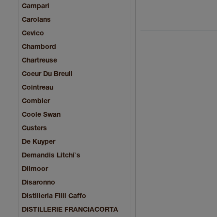
Campari
Carolans
Cevico
Chambord
Chartreuse
Coeur Du Breuil
Cointreau
Combier
Coole Swan
Custers
De Kuyper
Demandis Litchi`s
Dilmoor
Disaronno
Distilleria Filli Caffo
DISTILLERIE FRANCIACORTA