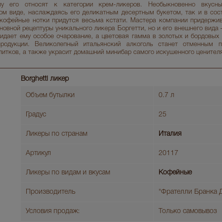
ому его относят к категории крем-ликеров. Необыкновенно вкусн
ом виде, наслаждаясь его деликатным десертным букетом, так и в сост
кофейные нотки придутся весьма кстати. Мастера компании придержи
новной рецептуры уникального ликера Боргетти, но и его внешнего вида
идает ему особое очарование, а цветовая гамма в золотых и бордовых 
продукции. Великолепный итальянский алкоголь станет отменным 
питков, а также украсит домашний минибар самого искушенного ценител
Borghetti ликер
Объем бутылки
0.7 л
Градус
25
Ликеры по странам
Италия
Артикул
20117
Ликеры по видам и вкусам
Кофейные
Производитель
"Фрателли Бранка 
Условия продаж:
Только самовывоз