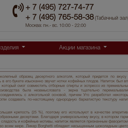
+ 7 (495) 727-74-77
+ 7 (495) 765-58-38
(Табачный зал
Москва: пн.- вс. 10:00 - 22:00
изделия
Акции магазина
иколепный образец десертного алкоголя, который придется по вкусу
 в его букете изысканно звучат нотки кофейных плодов. Напиток был вп
и, который смог совместить отборные спирты и эспрессо из премиальны
роизводства была незамысловата - зерна тщательно перемалывали
 соединялись с алкогольной основой, причем Уго разработал некотор
огли создавать по-настоящему однородную бархатистую текстуру нап
ольшая крепость (25 %), поэтому его используют в качестве аперитив
образными десертами. Благодаря универсальному вкусу, в котором гар
 сладость и кофейные мотивы, напиток является признанным фаворитом 
 во всем мире. Ликер Borghetti обладает насыщенным шоколадным цвето