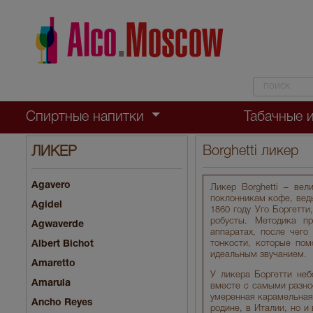
Спиртные напитки
Табачные 
Borghetti ликер
ЛИКЕР
Agavero
Ликер Borghetti – вел
поклонникам кофе, ведь
Agidel
1860 году Уго Боргетт
робусты. Методика п
Agwaverde
аппаратах, после чего
Albert Bichot
тонкости, которые пом
идеальным звучанием.
Amaretto
У ликера Боргетти неб
Amarula
вместе с самыми разно
умеренная карамельная
Ancho Reyes
родине, в Италии, но и