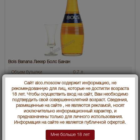
Bols Banana Ликер Болс Банан
Объем бутылки
0.7 л
Сайт alco.moscow содержит информацию, не
Градус
17
рекомендованную для лиц, которые не достигли возраста
18 лет. Чтобы осуществить вход на сайт, Вам необходимо
Ликеры по странам
Нидерланды
подтвердить свой совершеннолетний возраст. Сведения,
размещенные на сайте , не являются рекламой, носят
Артикул
32567
исключительно информационный характер, и
предназначены только для личного использования.
Ликеры по видам и вкусам
Фруктовые
Информация на сайте не является публичной офертой.
Банан
Мне больше 18 лет
Производитель
Lucas Bols Amsterdam B.V.