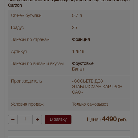
Ликер Банан Желтый Джозеф Картрон Ликер Banane Joseph
Cartron
Объем бутылки
0.7 л
Градус
25
Ликеры по странам
Франция
Артикул
12919
Ликеры по видам и вкусам
Фруктовые
Банан
Производитель
«СОСЬЕТЕ ДЕЗ
ЭТАБЛИСМАН КАРТРОН
САС»
Условия продаж:
Только самовывоз
4490
В заявку
Цена :
руб.