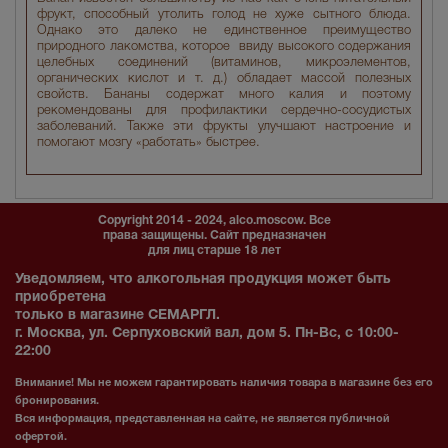
фрукт, способный утолить голод не хуже сытного блюда.
Однако это далеко не единственное преимущество
природного лакомства, которое ввиду высокого содержания
целебных соединений (витаминов, микроэлементов,
органических кислот и т. д.) обладает массой полезных
свойств. Бананы содержат много калия и поэтому
рекомендованы для профилактики сердечно-сосудистых
заболеваний. Также эти фрукты улучшают настроение и
помогают мозгу «работать» быстрее.
Copyright 2014 - 2024, alco.moscow. Все
права защищены. Сайт предназначен
для лиц старше 18 лет
Уведомляем, что алкогольная продукция может быть
приобретена
только в магазине СЕМАРГЛ.
г. Москва, ул. Серпуховский вал, дом 5. Пн-Вс, с 10:00-
22:00
Внимание! Мы не можем гарантировать наличия товара в магазине без его
бронирования.
Вся информация, представленная на сайте, не является публичной
офертой.