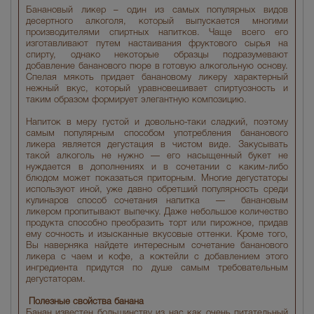
Банановый ликер – один из самых популярных видов
десертного алкоголя, который выпускается многими
производителями спиртных напитков. Чаще всего его
изготавливают путем настаивания фруктового сырья на
спирту, однако некоторые образцы подразумевают
добавление бананового пюре в готовую алкогольную основу.
Спелая мякоть придает банановому ликеру характерный
нежный вкус, который уравновешивает спиртуозность и
таким образом формирует элегантную композицию.
Напиток в меру густой и довольно-таки сладкий, поэтому
самым популярным способом употребления бананового
ликера является дегустация в чистом виде. Закусывать
такой алкоголь не нужно — его насыщенный букет не
нуждается в дополнениях и в сочетании с каким-либо
блюдом может показаться приторным. Многие дегустаторы
используют иной, уже давно обретший популярность среди
кулинаров способ сочетания напитка — банановым
ликером пропитывают выпечку. Даже небольшое количество
продукта способно преобразить торт или пирожное, придав
ему сочность и изысканные вкусовые оттенки. Кроме того,
Вы наверняка найдете интересным сочетание бананового
ликера с чаем и кофе, а коктейли с добавлением этого
ингредиента придутся по душе самым требовательным
дегустаторам.
Полезные свойства банана
Банан известен большинству из нас как очень питательный