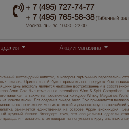
+ 7 (495) 727-74-77
+ 7 (495) 765-58-38
(Табачный зал
Москва: пн.- вс. 10:00 - 22:00
изделия
Акции магазина
ысканный шотландский напиток, в котором гармонично переплелись отт
чных сливок. Оригинальный букет премиального продукта был высок
няшний день алкоголь является наиболее востребованным в собственном
ра Arran Gold был отмечен на International Wine & Spirit Competition -
его напитка», а также на престижном конкурсе Whisky Magazines World
 на основе виски. Для создания ликера Arran Gold применяется велико
ливается на протяжении многих столетий и демонстрирует высочайший у
напитка занимается единственная на острове Арран вискикурня. Сем
ный крупный бизнес благодаря тому, что специалисты сделали ста
е прогадали – алкоголь стал невероятно популярен в кругу опытных зна