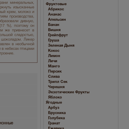
рани минеральных,
Фруктовые
ркнуть изысканные
Абрикос
ный крем, молоко и
Ананас
гиям производства,
Апельсин
образовали дивную,
Банан
(17 %), поэтому он
Вишня
ли же привнесет в
ольшой сладостью,
Грейпфрут
 шоколадом. Ликер
Груша
тавлен в необычной
Зеленая Дыня
 в небесах птицами
Кокос
троение.
Лимон
Личи
Манго
Персик
Слива
Трипл Сек
Черешня
Экзотические Фрукты
Яблоко
Ягодные
Арбуз
Брусника
Голубика
ионные
Гранат
Ежевика