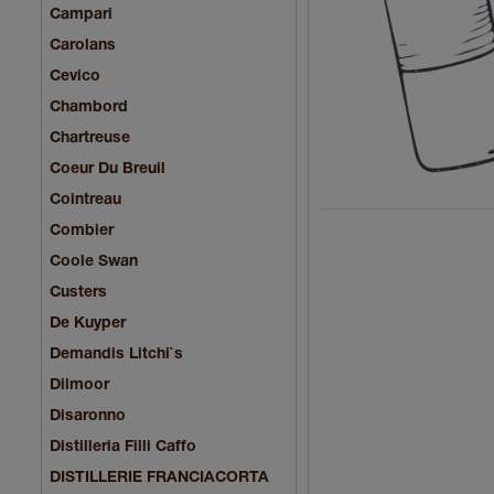
Campari
Carolans
Cevico
Chambord
Chartreuse
Coeur Du Breuil
Cointreau
Combier
Coole Swan
Custers
De Kuyper
Demandis Litchi`s
Dilmoor
Disaronno
Distilleria Filli Caffo
DISTILLERIE FRANCIACORTA