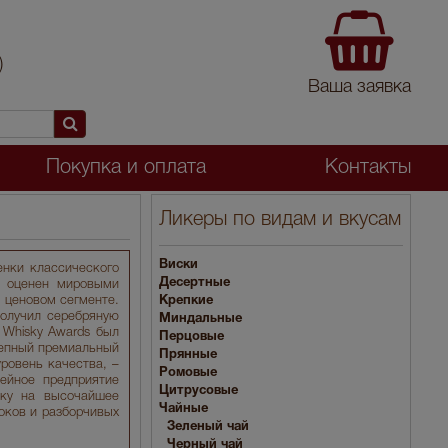
)
Ваша заявка
Покупка и оплата
Контакты
Ликеры по видам и вкусам
Виски
енки классического
Десертные
о оценен мировыми
 ценовом сегменте.
Крепкие
 получил серебряную
Миндальные
 Whisky Awards был
Перцовые
лепный премиальный
Прянные
ровень качества, –
Ромовые
ейное предприятие
Цитрусовые
вку на высочайшее
Чайные
токов и разборчивых
Зеленый чай
Черный чай