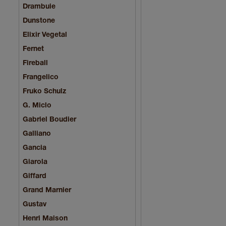
Drambuie
Dunstone
Elixir Vegetal
Fernet
Fireball
Frangelico
Fruko Schulz
G. Miclo
Gabriel Boudier
Galliano
Gancia
Giarola
Giffard
Grand Marnier
Gustav
Henri Maison