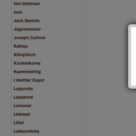
Hot Irishman
Iseo
Jack Daniels
Jagermeister
Joseph Cartron
Kahlua
Killepitsch
Koskenkorva
Kuemmerling
l`Heritier Guyot
Lapponia
Lazzaroni
Lemonel
Lheraud
Lillet
Luhacovicka