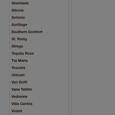
Sheridans
Sibona
Solerno
Sortilege
Southern Comfort
St. Remy
Strega
Tequila Rose
Tia Maria
Tosolini
Unicum
Van Dolft
Vana Tallinn
Vedrenne
VIlla Cardea
Volare