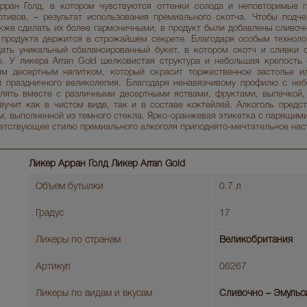
рран Голд, в котором чувствуются оттенки солода и неповторимые г
ивов, – результат использования премиального скотча. Чтобы подче
акже сделать их более гармоничными, в продукт были добавлены сливоч
 продукта держится в строжайшем секрете. Благодаря особым техноло
ать уникальный сбалансированный букет, в котором скотч и сливки 
. У ликера Arran Gold шелковистая структура и небольшая крепость 
ым десертным напитком, который скрасит торжественное застолье и
 праздничного великолепия. Благодаря ненавязчивому профилю с неб
лять вместе с различными десертными яствами, фруктами, выпечкой,
вучит как в чистом виде, так и в составе коктейлей. Алкоголь предс
, выполненной из темного стекла. Ярко-оранжевая этикетка с парящими
ветствующее стилю премиального алкоголя приподнято-мечтательное нас
Ликер Арран Голд Ликер Arran Gold
Объем бутылки
0.7 л
Градус
17
Ликеры по странам
Великобритания
Артикул
06267
Ликеры по видам и вкусам
Сливочно – Эмульс