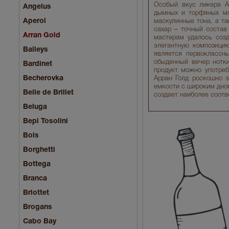
Особый вкус ликера А
Angelus
дымных и торфяных мот
Aperol
маскулинные тона, а т
сахар – точный состав
Arran Gold
мастерам удалось созд
элегантную композицию
Baileys
является первоклассн
обыденный вечер нотки
Bardinet
продукт можно употреб
Becherovka
Арран Голд роскошно з
емкости с широким дном
Belle de Brillet
создает наиболее соот
Beluga
Bepi Tosolini
Bols
Borghetti
Bottega
Branca
Briottet
Brogans
Cabo Bay