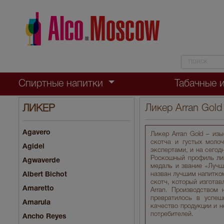
Спиртные напитки
Табачные 
Ликер Arran Gold
ЛИКЕР
Agavero
Ликер Arran Gold – из
скотча и густых моло
Agidel
экспертами, и на сегод
Роскошный профиль лике
Agwaverde
медаль и звание «Лучш
Albert Bichot
назван лучшим напитком
скотч, который изготав
Amaretto
Arran. Производством 
превратилось в успеш
Amarula
качество продукции и н
потребителей.
Ancho Reyes