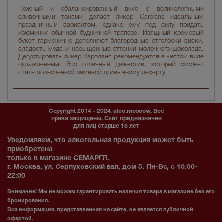
Нежный и сбалансированный вкус с великолепными
сливочными тонами делает ликер Carolans идеальным
праздничным вариантом, однако ему под силу придать
изюминку обычной будничной трапезе. Изящный кремовый
букет гармонично дополняют благородные отголоски виски,
сладость меда и насыщенные оттенки молочного шоколада.
Дегустировать ликер Кэроланс рекомендуется в чистом виде
охлажденным. Это отличный дижестив, который сможет
стать полноценной заменой привычному десерту.
Copyright 2014 - 2024, alco.moscow. Все
права защищены. Сайт предназначен
для лиц старше 18 лет
Уведомляем, что алкогольная продукция может быть
приобретена
только в магазине СЕМАРГЛ.
г. Москва, ул. Серпуховский вал, дом 5. Пн-Вс, с 10:00-
22:00
Внимание! Мы не можем гарантировать наличия товара в магазине без его
бронирования.
Вся информация, представленная на сайте, не является публичной
офертой.