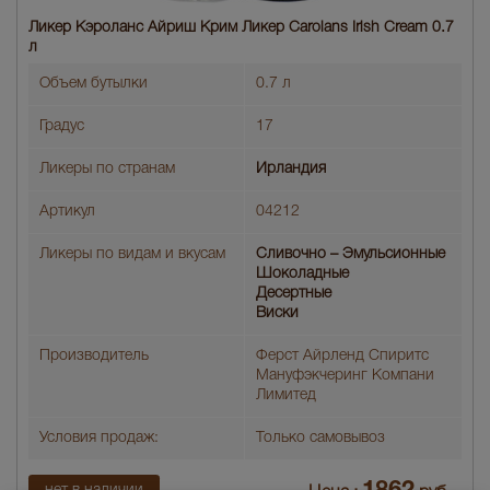
Ликер Кэроланс Айриш Крим Ликер Carolans Irish Cream 0.7
л
Объем бутылки
0.7 л
Градус
17
Ликеры по странам
Ирландия
Артикул
04212
Ликеры по видам и вкусам
Сливочно – Эмульсионные
Шоколадные
Десертные
Виски
Производитель
Ферст Айрленд Спиритс
Мануфэкчеринг Компани
Лимитед
Условия продаж:
Только самовывоз