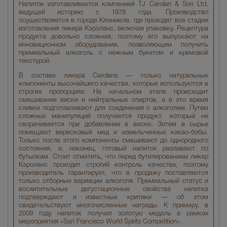
Напиток изготавливается компанией TJ Carolan & Son Ltd,
ведущей историю с 1978 года. Производство
осуществляется в городе Клонмеле, где проходят все стадии
изготовления ликера Кэроланс, включая упаковку. Рецептура
продукта довольно сложная, поэтому его выпускают на
инновационном оборудовании, позволяющем получить
премиальный алкоголь с нежным букетом и кремовой
текстурой.
В составе ликера Carolans — только натуральные
компоненты высочайшего качества, которые используются в
строгих пропорциях. На начальном этапе происходит
смешивание виски и нейтральных спиртов, а в это время
сливки подготавливают для соединения с алкоголем. Путем
сложных манипуляций получается продукт, который не
сворачивается при добавлении в виски. Затем в сырье
помещают вересковый мед и измельченные какао-бобы.
Только после этого компоненты смешивают до однородного
состояния, и, наконец, готовый напиток разливают по
бутылкам. Стоит отметить, что перед бутилированием ликер
Кэроланс проходит строгий контроль качества, поэтому
производитель гарантирует, что в продажу поставляются
только отборные вариации алкоголя. Премиальный статус и
восхитительные дегустационные свойства напитка
подтверждают и известные критики — об этом
свидетельствуют многочисленные награды. К примеру, в
2009 году напиток получил золотую медаль в рамках
мероприятия «San Francisco World Spirits Competition».