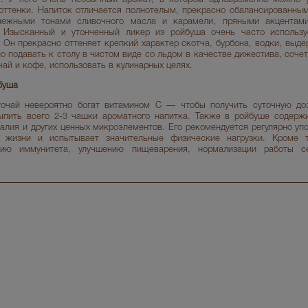
оттенки. Напиток отличается полнотелым, прекрасно сбалансированны
 нежными тонами сливочного масла и карамели, пряными акцентам
. Изысканный и утонченный ликер из ройбуша очень часто использу
 Он прекрасно оттеняет крепкий характер скотча, бурбона, водки, выде
о подавать к столу в чистом виде со льдом в качестве дижестива, соче
чай и кофе, использовать в кулинарных целях.
буша
чай невероятно богат витамином С — чтобы получить суточную доз
ыпить всего 2-3 чашки ароматного напитка. Также в ройбуше содерж
калия и других ценных микроэлементов. Его рекомендуется регулярно уп
 жизни и испытывает значительные физические нагрузки. Кроме т
нию иммунитета, улучшению пищеварения, нормализации работы се