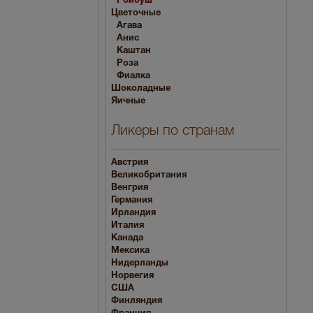
Ройбуш
Цветочные
Агава
Анис
Каштан
Роза
Фиалка
Шоколадные
Яичные
Ликеры по странам
Австрия
Великобритания
Венгрия
Германия
Ирландия
Италия
Канада
Мексика
Нидерланды
Норвегия
США
Финляндия