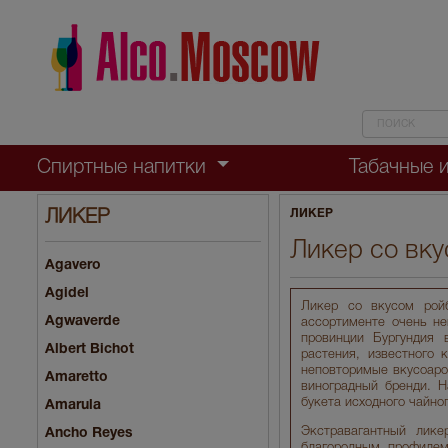
Спиртные напитки
Табачные 
ЛИКЕР
ЛИКЕР
Ликер со вк
Agavero
Agidel
Ликер со вкусом рой
Agwaverde
ассортименте очень не
провинции Бургундия 
Albert Bichot
растения, известного 
неповторимые вкусоаро
Amaretto
виноградный бренди. Н
букета исходного чайно
Amarula
Экстравагантный лик
Ancho Reyes
благородным профилем