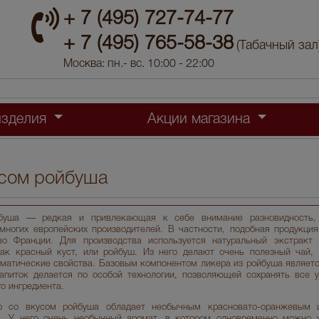
+ 7 (495) 727-74-77
+ 7 (495) 765-58-38
(Табачный зал
Москва: пн.- вс. 10:00 - 22:00
изделия
Акции магазина
усом ройбуша
буша — редкая и привлекающая к себе внимание разновидность, 
многих европейских производителей. В частности, подобная продукция
во Франции. Для производства используется натуральный экстракт
как красный куст, или ройбуш. Из него делают очень полезный чай,
матические свойства. Базовым компонентом ликера из ройбуша являет
апиток делается по особой технологии, позволяющей сохранять все 
го ингредиента.
ер со вкусом ройбуша обладает необычным красновато-оранжевым 
. У него очень необычный аромат, в котором одновременно можно у