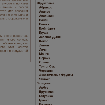
Фруктовые
м вкусом с нотками
и ванили и легкой
Абрикос
ется для создания
Ананас
ржанного коньяка и
Апельсин
тать с мороженым и
Банан
Вишня
Грейпфрут
Груша
у этого вещества,
Зеленая Дыня
ится много железа,
Кокос
отреблять всем, кто
Лимон
ого, этот напиток
Личи
рдечно-сосудистой
Манго
Персик
Слива
Трипл Сек
Черешня
Экзотические Фрукты
Яблоко
Ягодные
Арбуз
Брусника
Голубика
Гранат
Ежевика