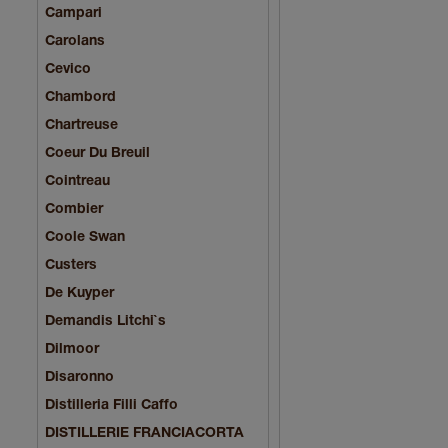
Campari
Carolans
Cevico
Chambord
Chartreuse
Coeur Du Breuil
Cointreau
Combier
Coole Swan
Custers
De Kuyper
Demandis Litchi`s
Dilmoor
Disaronno
Distilleria Filli Caffo
DISTILLERIE FRANCIACORTA