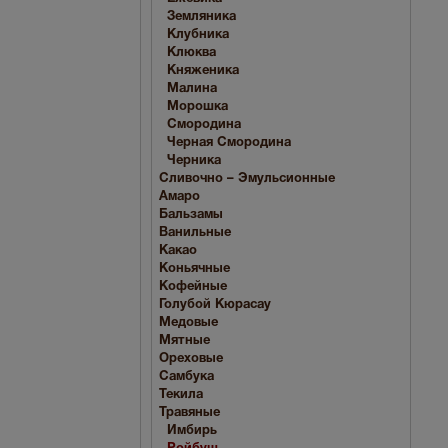
Земляника
Клубника
Клюква
Княженика
Малина
Морошка
Смородина
Черная Смородина
Черника
Сливочно – Эмульсионные
Амаро
Бальзамы
Ванильные
Какао
Коньячные
Кофейные
Голубой Кюрасау
Медовые
Мятные
Ореховые
Самбука
Текила
Травяные
Имбирь