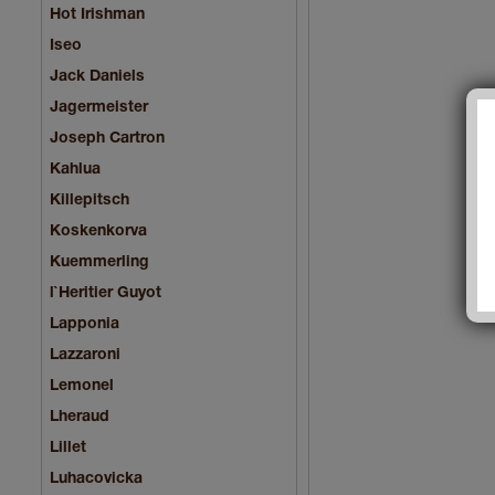
Hot Irishman
Iseo
Jack Daniels
Jagermeister
Joseph Cartron
Kahlua
Killepitsch
Koskenkorva
Kuemmerling
l`Heritier Guyot
Lapponia
Lazzaroni
Lemonel
Lheraud
Lillet
Luhacovicka