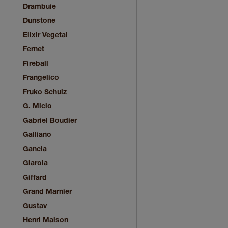
Drambuie
Dunstone
Elixir Vegetal
Fernet
Fireball
Frangelico
Fruko Schulz
G. Miclo
Gabriel Boudier
Galliano
Gancia
Giarola
Giffard
Grand Marnier
Gustav
Henri Maison