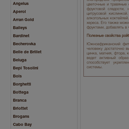
Angelus
цветочные и травяные 
фруктовой сладости,
Aperol
цитрусовой кислинкой
алкогольных коктейлей.
Arran Gold
хереса. Его также можн
фруктами, добавлять в 
Baileys
Bardinet
Полезные свойства рой
Becherovka
Южноафриканский фито
человеку достаточно в
Belle de Brillet
цинка, магния, фтора, 
ведет активный образ
Beluga
способствует укрепле
системы.
Bepi Tosolini
Bols
Borghetti
Bottega
Branca
Briottet
Brogans
Cabo Bay