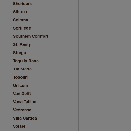
Sheridans
Sibona
Solerno
Sortilege
Southern Comfort
St. Remy
Strega
Tequila Rose
Tia Maria
Tosolini
Unicum
Van Dolft
Vana Tallinn
Vedrenne
VIlla Cardea
Volare