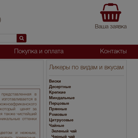
)
Ваша заявка
Покупка и оплата
Контакты
Ликеры по видам и вкусам
Виски
Десертные
Крепкие
представленная в
Миндальные
 изготавливается в
Перцовые
 южноафриканского
 который ценят за
Прянные
ся также чистейший
Ромовые
уникальные оттенки
Цитрусовые
Чайные
Зеленый чай
цветом и нежным,
Черный чай
ловить древесные,