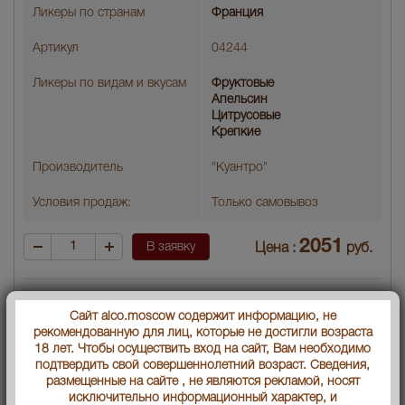
Ликеры по странам
Франция
Артикул
04244
Ликеры по видам и вкусам
Фруктовые
Апельсин
Цитрусовые
Крепкие
Производитель
"Куантро"
Условия продаж:
Только самовывоз
2051
В заявку
Цена :
руб.
Сайт alco.moscow содержит информацию, не
рекомендованную для лиц, которые не достигли возраста
18 лет. Чтобы осуществить вход на сайт, Вам необходимо
подтвердить свой совершеннолетний возраст. Сведения,
размещенные на сайте , не являются рекламой, носят
исключительно информационный характер, и