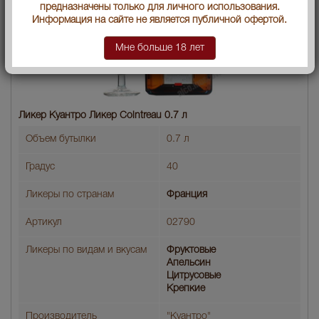
предназначены только для личного использования.
Информация на сайте не является публичной офертой.
Мне больше 18 лет
Ликер Куантро Ликер Cointreau 0.7 л
Объем бутылки
0.7 л
Градус
40
Ликеры по странам
Франция
Артикул
02790
Ликеры по видам и вкусам
Фруктовые
Апельсин
Цитрусовые
Крепкие
Производитель
"Куантро"