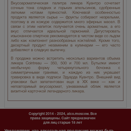
Вкусоароматическая палитра ликера Куантро сочетает
сочные тона сладких и горьких апельсинов, сдобренные
легкими нотами пряностей. Ключевой особенностью
продукта является сырье — фрукты собирают незрелыми,
поэтому в их кожуре содержится много эфирных масел. В
связи с этим напиток получается очень ароматным, а его
вкус отличается идеальной гармонией. Дегустировать
изысканное спиртное рекомендуется в чистом виде со льдом
либо как компонент разнообразных коктейлей. Кроме того,
десертный продукт незаменим в кулинарии — его часто
добавляют в сладкую выпечку.
В продаже можно встретить несколько вариантов объема
ликера Cointreau — 350, 500 и 700 мл. Бутылки имеют
необычную форму четырехугольного бочонка с
симметричными гранями, и каждую из них украшает
гравировка в виде подписи Эдуарда Куантро. Внешний вид
упаковки был запатентован еще в XIX веке — как и
неповторимый вкусоаромат, узнаваемый облик является
визитной карточкой легендарного ликера.
Copyright 2014 - 2024, alco.moscow. Все
права защищены. Сайт предназначен
для лиц старше 18 лет