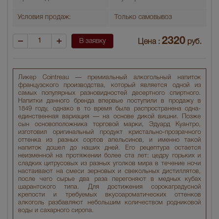
Условия продаж:
Только самовывоз
2320
В заявку
Цена :
руб.
Ликер Cointreau — премиальный алкогольный напиток
французского производства, который является одной из
самых популярных разновидностей десертного спиртного.
Напитки данного бренда впервые поступили в продажу в
1849 году, однако в то время была распространена одна-
единственная вариация — на основе дикой вишни. Позже
сын основоположника торговой марки, Эдуард Куантро,
изготовил оригинальный продукт кристально-прозрачного
оттенка из разных сортов апельсинов, и именно такой
напиток дошел до наших дней. Его рецептура остается
неизменной на протяжении более ста лет: цедру горьких и
сладких цитрусовых из разных уголков мира в течение ночи
настаивают на смеси зерновых и свекольных дистиллятов,
после чего сырье два раза перегоняют в медных кубах
шарантского типа. Для достижения сорокаградусной
крепости и требуемых вкусоароматических оттенков
алкоголь разбавляют небольшим количеством родниковой
воды и сахарного сиропа.