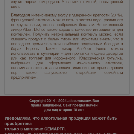
звучит черная смородина. У напитка темный, насыщенный
цвет.
Благодаря интенсивному вкусу и умеренной крепости (20 %),
французский алкоголь можно пить в чистом виде, разлив его
по хрустальным, тюльпанообразным бокалам. Великолепный
ликер Albert Bichot также хорош в качестве ингредиента для
коктейлей. Получить нетривиальный коктейль можно, если
смешать продукт с белым тихим или игристым вином, что в
последнее время является наиболее популярным блендом в
барах Европы. Также ликер Альберт Бешо можно
использовать в кулинарии – для пропитки ягодных десертов
или как топпинг для мороженого. Классическая бутылка,
выбранная для оформления изысканного алкоголя,
напоминает стиль классических тихих вин, которые с давних
пор также выпускаются старейшим семейным
предприятием.
Copyright 2014 - 2024, alco.moscow. Все
права защищены. Сайт предназначен
для лиц старше 18 лет
Уведомляем, что алкогольная продукция может быть
приобретена
только в магазине СЕМАРГЛ.