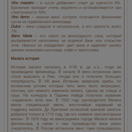
Vino maestro
– в сусло добавляют спирт до крепости 8%.
Брожение проходит очень медленно и останавливается при
спиртуозности 16%;
Vino tierno
– нежное вино, которое получается брожением
сусла из подвяленного винограда;
Dulce
– вино сладкое и натуральное, а его крепость всего
7%;
Bano Maria
– это сироп из виноградного сока, который
выпаривается наполовину на водяной бане или открытом
огне. Именно он определяет цвет вина и наделяет малагу
яркими нюансами шоколада, кофе и чернослива.
Малага история
История малаги началась в V-VII в. до н.э., тогда ее
производили финикийцы. В начале III века испанское вино
стали вывозить в Рим, откуда оно и получило большую
популярность. В VIII веке Испанию захватили арабы, по
исламским устоям которых пить вино было запрещено,
поэтому они немного изменили малагу, сделав ее слаще и
гуще. На конкурсе в Париже malaga получила название
«кардинала» всех вин. В 1552 году руководители Малаги
ввели специальный закон, жесточайше каравший за
подделку малаги. До Британии испанский крепкий напиток
добрался только в 1710 году, где его назвали «высокогорным
вином». В 1876 году на виноградники города Малага напала
филлоксера, в связи с чем производство вина резко
сократилось. В России испанское вино тоже пользовалось