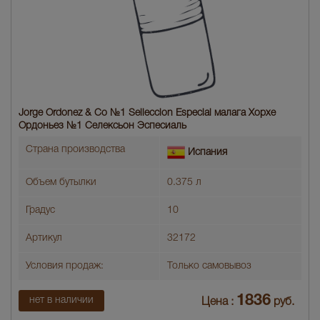
Jorge Ordonez & Co №1 Selleccion Especial малага Хорхе
Ордоньез №1 Селексьон Эспесиаль
Страна производства
Испания
Объем бутылки
0.375 л
Градус
10
Артикул
32172
Условия продаж:
Только самовывоз
1836
нет в наличии
Цена :
руб.