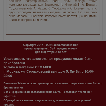
большой популярностью, ведь пили malaga такие
легендарные люди, как Екатерина II, Николай II, А. Боткин,
Ф. Достоевский, А. Чехов, К. Феофанов и С. Есенин. Кстати,
двух последних называли «ходячей малагой». По сей день
вино малага – напиток, который пьют настоящие ценители
элитных спиртных напитков.
Copyright 2014 - 2024, alco.moscow. Все
права защищены. Сайт предназначен
для лиц старше 18 лет
Уведомляем, что алкогольная продукция может быть
приобретена
только в магазине СЕМАРГЛ.
г. Москва, ул. Серпуховский вал, дом 5. Пн-Вс, с 10:00-
22:00
Внимание! Мы не можем гарантировать наличия товара в магазине без его
бронирования.
Вся информация, представленная на сайте, не является публичной
офертой.
Обращайтесь к нашим специалистам для уточнения цен и условий
продаж.