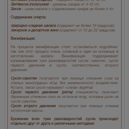
Semisecos (полусухая)
– уровень сахара от 4-12 г/л;
Secos
- сухая малага с содержанием сахара не более 4 г/л.
Содержание спирта:
природно-сладкая малага
(содержит не более 13 градусов);
ликерное и десертное вино
(содержит от 15 до 22 градусов).
Винификация:
На процессе винификации стоит остановиться подробнее,
так как этот процесс очень сложный и один из основных в
изготовлении малаги. Винификация подразумевает
купажирование трех разновидностей сусла: самотек, сусло
первого давления и сусло, соответственно, второго
давления.
Сусло-самотек
получается при помощи стекания сока из
спелых виноградных ягод без механического воздействия.
Кстати, такое сусло называют «слеза» (lagrima).
Сусло первого давления (yema)
специалисты получают
бережным отжимом сока из остатков ягод, которые ушли на
сусло-самотек.
Сусло второго давления
получается при помощи отжима
остаточной массы.
Брожение всех трех разновидностей сусла происходит
отдельно друг от друга и различными методами: