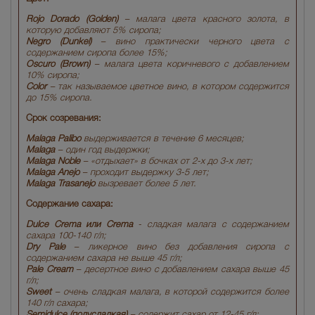
Rojo Dorado (Golden)
– малага цвета красного золота, в
которую добавляют 5% сиропа;
Negro (Dunkel)
– вино практически черного цвета с
содержанием сиропа более 15%;
Oscuro (Brown)
– малага цвета коричневого с добавлением
10% сиропа;
Color
– так называемое цветное вино, в котором содержится
до 15% сиропа.
Срок созревания:
Malaga Palibo
выдерживается в течение 6 месяцев;
Malaga
– один год выдержки;
Malaga Noble
– «отдыхает» в бочках от 2-х до 3-х лет;
Malaga Anejo
– проходит выдержку 3-5 лет;
Malaga Trasanejo
вызревает более 5 лет.
Содержание сахара:
Dulce Crema или Crema
- сладкая малага с содержанием
сахара 100-140 г/л;
Dry Pale
– ликерное вино без добавления сиропа с
содержанием сахара не выше 45 г/л;
Pale Cream
– десертное вино с добавлением сахара выше 45
г/л;
Sweet
– очень сладкая малага, в которой содержится более
140 г/л сахара;
Semidulce (полусладкая)
– содержит сахар от 12-45 г/л;