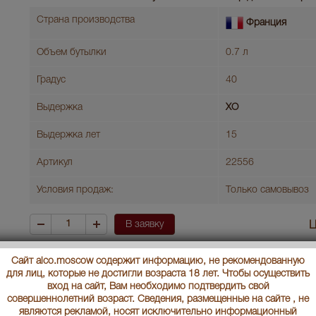
Страна производства
Франция
Объем бутылки
0.7 л
Градус
40
Выдержка
XO
Выдержка лет
15
Артикул
22556
Условия продаж:
Только самовывоз
В заявку
Ц
Сайт alco.moscow содержит информацию, не рекомендованную
Daniel Bouju Royal Grand Champagne gift box коньяк Даниель 
для лиц, которые не достигли возраста 18 лет. Чтобы осуществить
Шампань п/у
вход на сайт, Вам необходимо подтвердить свой
совершеннолетний возраст. Сведения, размещенные на сайте , не
Страна производства
Франция
являются рекламой, носят исключительно информационный