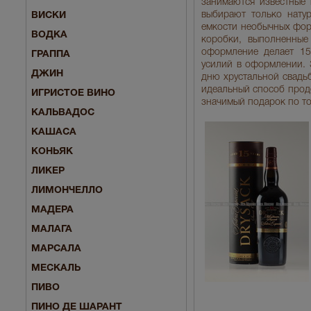
занимаются известные 
выбирают только натур
ВИСКИ
емкости необычных фор
ВОДКА
коробки, выполненные
оформление делает 15
ГРАППА
усилий в оформлении. 
ДЖИН
дню хрустальной свадьб
идеальный способ проде
ИГРИСТОЕ ВИНО
значимый подарок по т
КАЛЬВАДОС
КАШАСА
КОНЬЯК
ЛИКЕР
ЛИМОНЧЕЛЛО
МАДЕРА
МАЛАГА
МАРСАЛА
МЕСКАЛЬ
ПИВО
ПИНО ДЕ ШАРАНТ