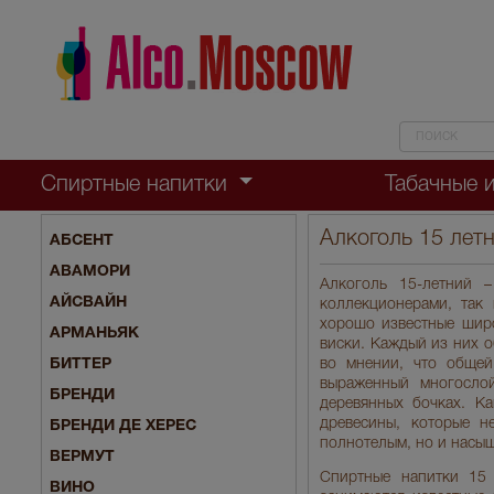
Спиртные напитки
Табачные 
Алкоголь 15 лет
АБСЕНТ
АВАМОРИ
Алкоголь 15-летний –
АЙСВАЙН
коллекционерами, так
хорошо известные широ
АРМАНЬЯК
виски. Каждый из них 
БИТТЕР
во мнении, что общей
выраженный многослой
БРЕНДИ
деревянных бочках. К
древесины, которые н
БРЕНДИ ДЕ ХЕРЕС
полнотелым, но и насы
ВЕРМУТ
Спиртные напитки 15 
ВИНО