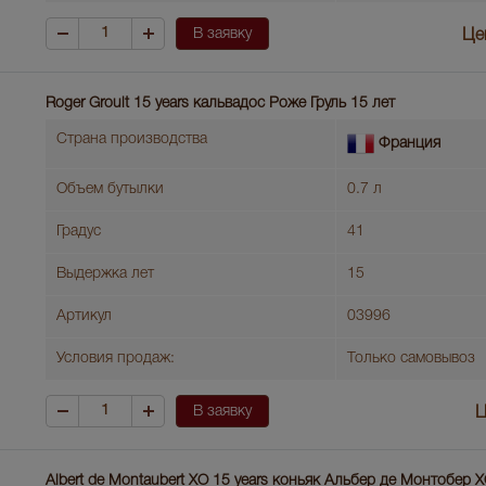
В заявку
Це
Roger Groult 15 years кальвадос Роже Груль 15 лет
Страна производства
Франция
Объем бутылки
0.7 л
Градус
41
Выдержка лет
15
Артикул
03996
Условия продаж:
Только самовывоз
В заявку
Ц
Albert de Montaubert XO 15 years коньяк Альбер де Монтобер Х