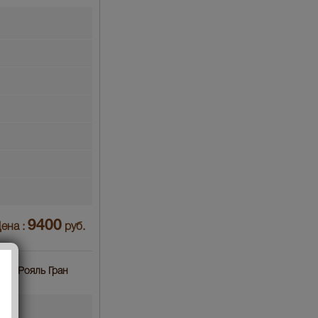
9400
ена :
руб.
Бужу Рояль Гран