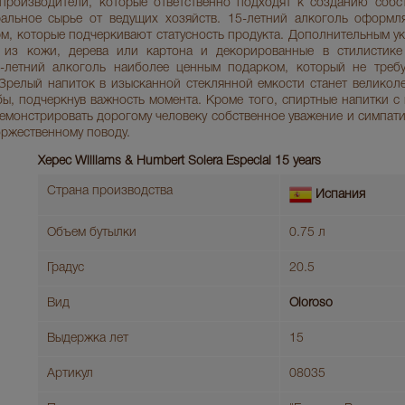
производители, которые ответственно подходят к созданию собс
альное сырье от ведущих хозяйств. 15-летний алкоголь оформл
м, которые подчеркивают статусность продукта. Дополнительным у
 из кожи, дерева или картона и декорированные в стилистике
-летний алкоголь наиболее ценным подарком, который не требу
Зрелый напиток в изысканной стеклянной емкости станет великол
ы, подчеркнув важность момента. Кроме того, спиртные напитки с
монстрировать дорогому человеку собственное уважение и симпати
оржественному поводу.
Херес Williams & Humbert Solera Especial 15 years
Страна производства
Испания
Объем бутылки
0.75 л
Градус
20.5
Вид
Oloroso
Выдержка лет
15
Артикул
08035