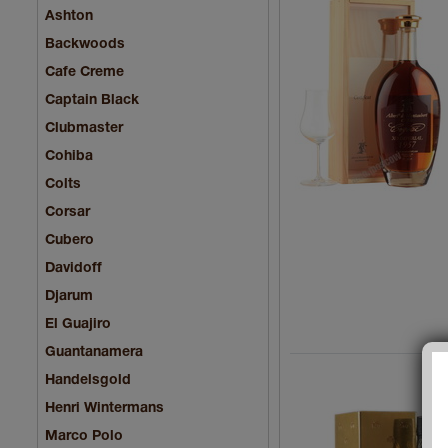
Ashton
Backwoods
Cafe Creme
Captain Black
Clubmaster
Cohiba
Colts
Corsar
Cubero
Davidoff
Djarum
El Guajiro
Guantanamera
Handelsgold
Henri Wintermans
Marco Polo