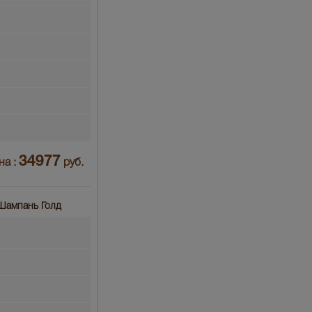
34977
на :
руб.
 Шампань Голд