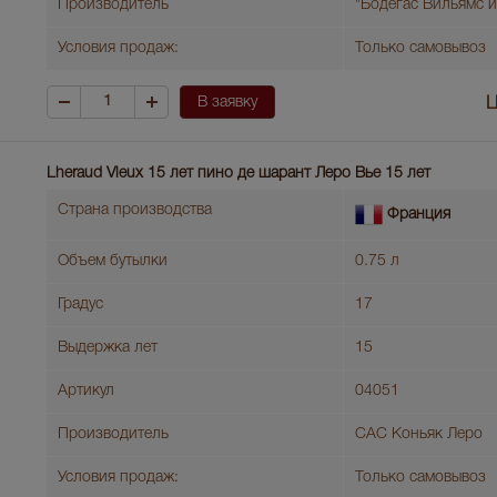
Производитель
"Бодегас Вильямс и
Условия продаж:
Только самовывоз
В заявку
Ц
Lheraud Vieux 15 лет пино де шарант Леро Вье 15 лет
Страна производства
Франция
Объем бутылки
0.75 л
Градус
17
Выдержка лет
15
Артикул
04051
Производитель
САС Коньяк Леро
Условия продаж:
Только самовывоз