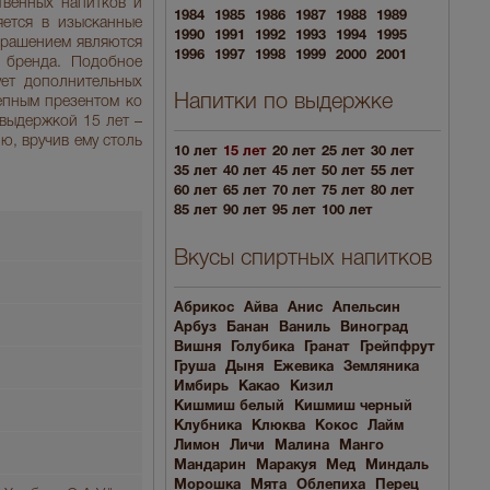
твенных напитков и
1984
1985
1986
1987
1988
1989
яется в изысканные
1990
1991
1992
1993
1994
1995
крашением являются
1996
1997
1998
1999
2000
2001
 бренда. Подобное
ет дополнительных
Напитки по выдержке
епным презентом ко
 выдержкой 15 лет –
ю, вручив ему столь
10 лет
15 лет
20 лет
25 лет
30 лет
35 лет
40 лет
45 лет
50 лет
55 лет
60 лет
65 лет
70 лет
75 лет
80 лет
85 лет
90 лет
95 лет
100 лет
Вкусы спиртных напитков
Абрикос
Айва
Анис
Апельсин
Арбуз
Банан
Ваниль
Виноград
Вишня
Голубика
Гранат
Грейпфрут
Груша
Дыня
Ежевика
Земляника
Имбирь
Какао
Кизил
Кишмиш белый
Кишмиш черный
Клубника
Клюква
Кокос
Лайм
Лимон
Личи
Малина
Манго
Мандарин
Маракуя
Мед
Миндаль
Морошка
Мята
Облепиха
Перец