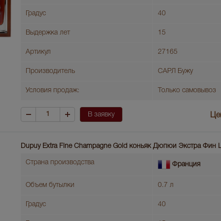
Градус
40
Выдержка лет
15
Артикул
27165
Производитель
САРЛ Бужу
Условия продаж:
Только самовывоз
В заявку
Це
Dupuy Extra Fine Champagne Gold коньяк Дюпюи Экстра Фин
Страна производства
Франция
Объем бутылки
0.7 л
Градус
40