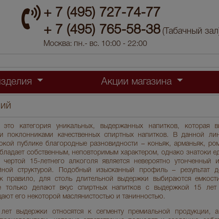
+ 7 (495) 727-74-77
+ 7 (495) 765-58-38
(Табачный зал
Москва: пн.- вс. 10:00 - 22:00
изделия
Акции магазина
ний
 это категория уникальных, выдержанных напитков, которая в
 и поклонниками качественных спиртных напитков. В данной ли
кой публике благородные разновидности – коньяк, арманьяк, ром,
обладает собственным, неповторимым характером, однако знатоки 
 чертой 15-летнего алкоголя является невероятно утонченный 
ной структурой. Подобный изысканный профиль – результат д
ак правило, для столь длительной выдержки выбираются емкост
е только делают вкус спиртных напитков с выдержкой 15 лет
щают его некоторой маслянистостью и танинностью.
лет выдержки относятся к сегменту премиальной продукции, а