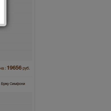
19656
на :
руб.
ль Бужу Симфони