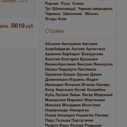
 Хамберт С.А.У."
Персик
Роза
Слива
Тут (Шелковица)
Черная смородина
Черника
Шиповник
Яблоко
Ягоды Асаи
5618
ена :
руб.
Страны
Абхазия
Австралия
Австрия
Азербайджан
Англия
Аргентина
Армения
Барбадос
Белоруссия
Бельгия
Болгария
Бразилия
Великобритания
Венгрия
Венесуэла
Гайана
Гваделупа
Гватемала
Германия
Греция
Грузия
Дания
Доминикана
Израиль
Индия
Ирландия
Испания
Италия
Канада
Кипр
Киргизия
Китай
Колумбия
Куба
Латвия
Ливан
Литва
Маврикий
Македония
Марокко
Мартиника
Мексика
Молдавия
Монголия
Нидерланды
Никарагуа
Новая Зеландия
Норвегия
Панама
Перу
Польша
Португалия
Пуэрто-Рико
Россия
Румыния