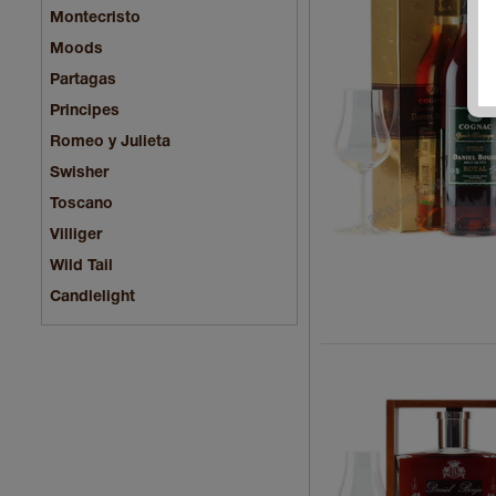
Montecristo
Moods
Partagas
Principes
Romeo y Julieta
Swisher
Toscano
Villiger
Wild Tail
Сandlelight