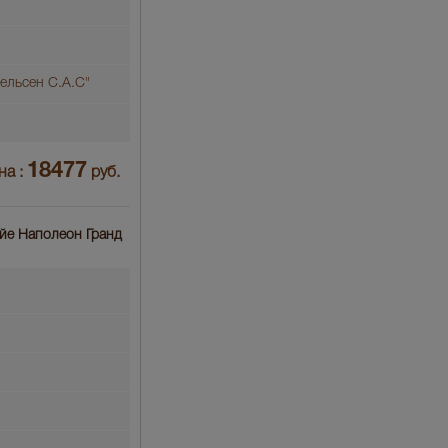
ельсен С.А.С"
18477
на :
руб.
ойе Наполеон Гранд