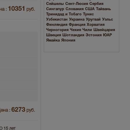
Сейшелы
Сент-Люсия
Сербия
10351
на :
руб.
Сингапур
Словакия
США
Тайвань
Тринидад и Тобаго
Тунис
Узбекистан
Украина
Уругвай
Уэльс
Финляндия
Франция
Хорватия
Черногория
Чехия
Чили
Швейцария
Швеция
Шотландия
Эстония
ЮАР
Ямайка
Япония
6273
ена :
руб.
О 15 лет