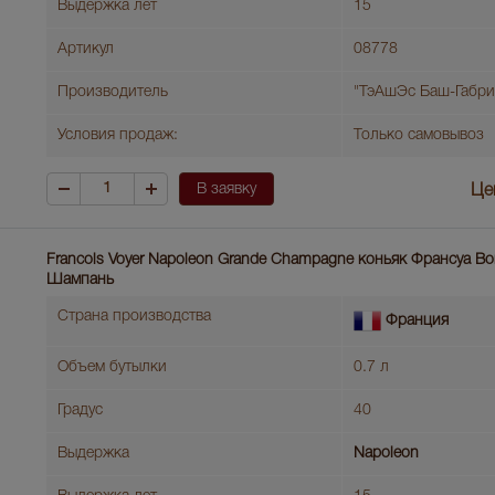
Выдержка лет
15
Артикул
08778
Производитель
"ТэАшЭс Баш-Габри
Условия продаж:
Только самовывоз
В заявку
Це
Francois Voyer Napoleon Grande Champagne коньяк Франсуа В
Шампань
Страна производства
Франция
Объем бутылки
0.7 л
Градус
40
Выдержка
Napoleon