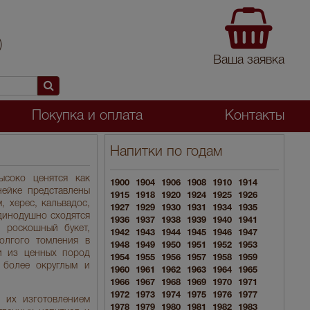
)
Ваша заявка
Покупка и оплата
Контакты
Напитки по годам
ысоко ценятся как
1900
1904
1906
1908
1910
1914
нейке представлены
1915
1918
1920
1924
1925
1926
 херес, кальвадос,
1927
1929
1930
1931
1934
1935
единодушно сходятся
1936
1937
1938
1939
1940
1941
и роскошный букет,
1942
1943
1944
1945
1946
1947
олгого томления в
1948
1949
1950
1951
1952
1953
и из ценных пород
1954
1955
1956
1957
1958
1959
 более округлым и
1960
1961
1962
1963
1964
1965
1966
1967
1968
1969
1970
1971
1972
1973
1974
1975
1976
1977
 их изготовлением
1978
1979
1980
1981
1982
1983