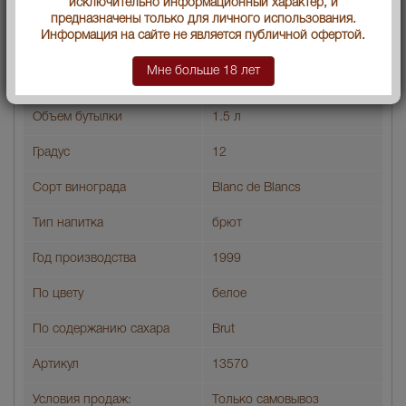
исключительно информационный характер, и
предназначены только для личного использования.
Salon Brut Blanc de Blancs 1999 gift box шампанское Салон
Информация на сайте не является публичной офертой.
Брют Блан де Блан 1999 в п/у
Мне больше 18 лет
Страна производства
Франция
Объем бутылки
1.5 л
Градус
12
Сорт винограда
Blanc de Blancs
Тип напитка
брют
Год производства
1999
По цвету
белое
По содержанию сахара
Brut
Артикул
13570
Условия продаж:
Только самовывоз