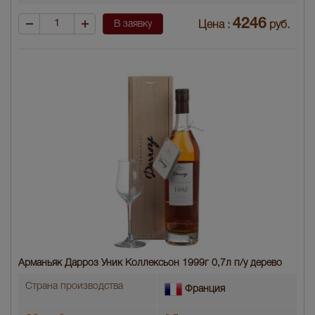
4246
В заявку
Цена :
руб.
Арманьяк Дарроз Уник Коллексьон 1999г 0,7л п/у дерево
Страна производства
Франция