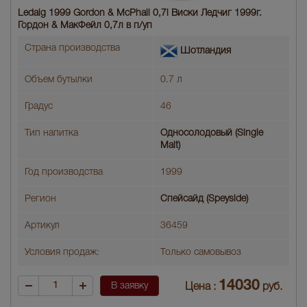
Ledaig 1999 Gordon & McPhail 0,7l Виски Ледчиг 1999г.
Гордон & МакФейл 0,7л в п/уп
Страна производства
Шотландия
Объем бутылки
0.7 л
Градус
46
Тип напитка
Односолодовый (Single
Malt)
Год производства
1999
Регион
Спейсайд (Speyside)
Артикул
36459
Условия продаж:
Только самовывоз
14030
В заявку
Цена :
руб.