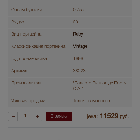
Объем бутылки
0.75 л
Градус
20
Вид портвейна
Ruby
Классификация портвейна
Vintage
Год производства
1999
Артикул
38223
Производитель
"Валлегр Виньос ду Порту
С.А."
Условия продаж:
Только самовывоз
11529
В заявку
Цена :
руб.