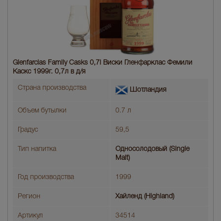
Glenfarclas Family Casks 0,7l Виски Гленфарклас Фемили
Каскс 1999г. 0,7л в д/я
Страна производства
Шотландия
Объем бутылки
0.7 л
Градус
59,5
Тип напитка
Односолодовый (Single
Malt)
Год производства
1999
Регион
Хайленд (Highland)
Артикул
34514