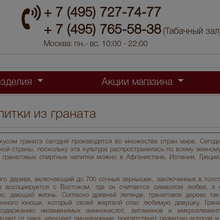
+ 7 (495) 727-74-77
+ 7 (495) 765-58-38
(Табачный зал
Москва: пн.- вс. 10:00 - 22:00
изделия
Акции магазина
итки из граната
кусом граната сегодня производятся во множестве стран мира. Сегод
ной страны, поскольку эта культура распространилась по всему земному
ь гранатовые спиртные напитки можно в Афганистане, Испании, Греции,
вого дерева, включающий до 700 сочных зернышек, заключенных в толс
на ассоциируется с Востоком, где он считается символом любви, а 
ю, дающей жизнь. Согласно древней легенде, гранатовое дерево так
енного юноши, который своей жертвой спас любимую девушку. Грана
содержанию незаменимых аминокислот, витаминов и микроэлемент
ает от рака, улучшает пищеварение, препятствует развитию артроза и 