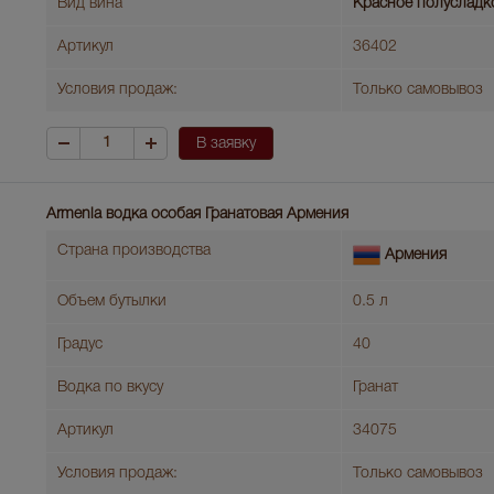
Вид вина
Красное полусладк
Артикул
36402
Условия продаж:
Только самовывоз
В заявку
Armenia водка особая Гранатовая Армения
Страна производства
Армения
Объем бутылки
0.5 л
Градус
40
Водка по вкусу
Гранат
Артикул
34075
Условия продаж:
Только самовывоз