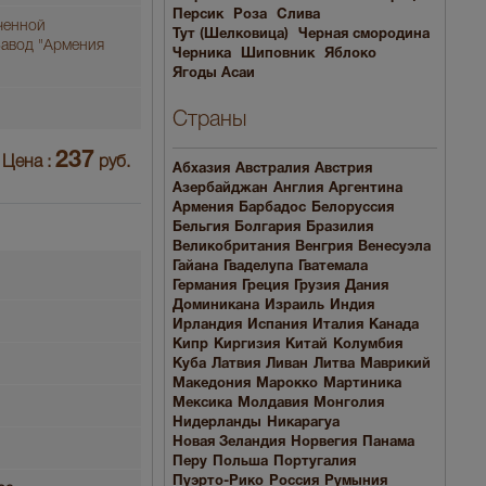
Персик
Роза
Слива
ченной
Тут (Шелковица)
Черная смородина
Завод "Армения
Черника
Шиповник
Яблоко
Ягоды Асаи
Страны
237
Цена :
руб.
Абхазия
Австралия
Австрия
Азербайджан
Англия
Аргентина
Армения
Барбадос
Белоруссия
Бельгия
Болгария
Бразилия
Великобритания
Венгрия
Венесуэла
Гайана
Гваделупа
Гватемала
Германия
Греция
Грузия
Дания
Доминикана
Израиль
Индия
Ирландия
Испания
Италия
Канада
Кипр
Киргизия
Китай
Колумбия
Куба
Латвия
Ливан
Литва
Маврикий
Македония
Марокко
Мартиника
Мексика
Молдавия
Монголия
Нидерланды
Никарагуа
Новая Зеландия
Норвегия
Панама
Перу
Польша
Португалия
Пуэрто-Рико
Россия
Румыния