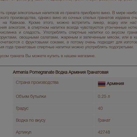
ь среди алкогольных напитков из граната приобрело вино. В мире наиб
кого производства, однако вино из сочных спелых гранатов издавна сч
я на Кавказе. Кроме этого, можно встретить ликер, водку или наст
ия алкоголя, в спиртном напитке всегда чувствуются утонченные нотки
 кислинка и сладость. Употреблять спиртные напитки со вкусом гран
 фруктами, овощными салатами, жареным и запеченным мясом, или в к
очетаются с фруктовыми соками, а потому очень подходят для изгото
мя года гранатовые спиртные напитки можно употреблять подогретыми.
усом граната Вы можете купить в нашем магазине.
Armenia Pomegranate Водка Армения Гранатовая
Страна производства
Армения
Объем бутылки
0.25 л
Градус
40
Водка по вкусу
Гранат
Артикул
42748