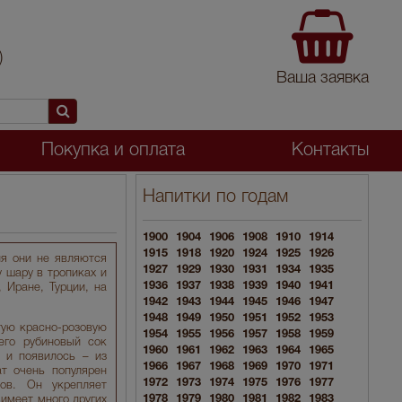
)
Ваша заявка
Покупка и оплата
Контакты
Напитки по годам
1900
1904
1906
1908
1910
1914
1915
1918
1920
1924
1925
1926
ня они не являются
1927
1929
1930
1931
1934
1935
 шару в тропиках и
1936
1937
1938
1939
1940
1941
 Иране, Турции, на
1942
1943
1944
1945
1946
1947
1948
1949
1950
1951
1952
1953
тую красно-розовую
1954
1955
1956
1957
1958
1959
его рубиновый сок
1960
1961
1962
1963
1964
1965
 и появилось – из
1966
1967
1968
1969
1970
1971
т очень популярен
1972
1973
1974
1975
1976
1977
ов. Он укрепляет
1978
1979
1980
1981
1982
1983
имеет много других