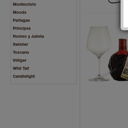
Montecristo
Moods
Partagas
Principes
Romeo y Julieta
Swisher
Toscano
Villiger
Wild Tail
Сandlelight