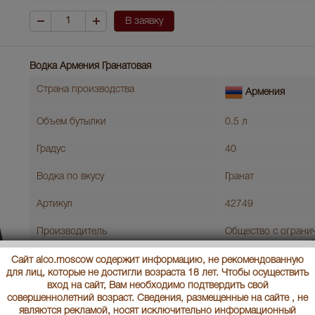
В заявку
Водка Армения Гранатовая
Страна производства
Армения
Объем бутылки
0.5 л
Градус
40
Водка по вкусу
Гранат
Артикул
42749
Производитель
Общество с ограни
ответственностью 
Вайн"
Сайт alco.moscow содержит информацию, не рекомендованную
для лиц, которые не достигли возраста 18 лет. Чтобы осуществить
Условия продаж:
Только самовывоз
вход на сайт, Вам необходимо подтвердить свой
совершеннолетний возраст. Сведения, размещенные на сайте , не
являются рекламой, носят исключительно информационный