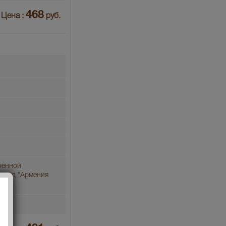
468
Цена :
руб.
ченной
Завод "Армения