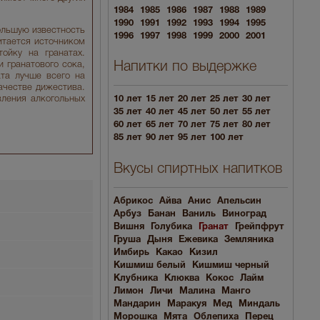
1984
1985
1986
1987
1988
1989
1990
1991
1992
1993
1994
1995
ольшую известность
1996
1997
1998
1999
2000
2001
итается источником
ойку на гранатах.
 гранатового сока,
Напитки по выдержке
ата лучше всего на
ачестве дижестива.
вления алкогольных
10 лет
15 лет
20 лет
25 лет
30 лет
35 лет
40 лет
45 лет
50 лет
55 лет
60 лет
65 лет
70 лет
75 лет
80 лет
85 лет
90 лет
95 лет
100 лет
Вкусы спиртных напитков
Абрикос
Айва
Анис
Апельсин
Арбуз
Банан
Ваниль
Виноград
Вишня
Голубика
Гранат
Грейпфрут
Груша
Дыня
Ежевика
Земляника
Имбирь
Какао
Кизил
Кишмиш белый
Кишмиш черный
Клубника
Клюква
Кокос
Лайм
Лимон
Личи
Малина
Манго
Мандарин
Маракуя
Мед
Миндаль
Морошка
Мята
Облепиха
Перец