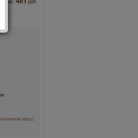
481
Цена :
руб.
ое
оньячный завод"