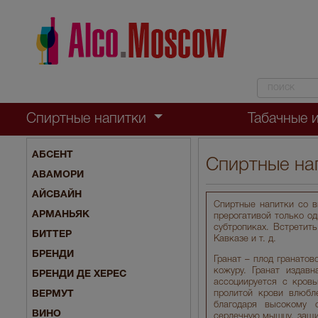
Спиртные напитки
Табачные 
АБСЕНТ
Спиртные нап
АВАМОРИ
АЙСВАЙН
Спиртные напитки со в
АРМАНЬЯК
прерогативой только од
субтропиках. Встретит
БИТТЕР
Кавказе и т. д.
БРЕНДИ
Гранат – плод гранато
кожуру. Гранат издав
БРЕНДИ ДЕ ХЕРЕС
ассоциируется с кровь
ВЕРМУТ
пролитой крови влюбл
благодаря высокому 
ВИНО
сердечную мышцу, защищ