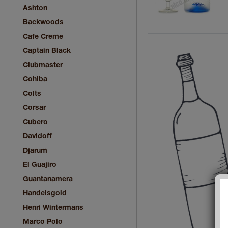
Ashton
Backwoods
Cafe Creme
Captain Black
Clubmaster
Cohiba
Colts
Corsar
Cubero
Davidoff
Djarum
El Guajiro
Guantanamera
Handelsgold
Henri Wintermans
Marco Polo