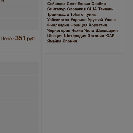
ое
Сейшелы
Сент-Люсия
Сербия
Сингапур
Словакия
США
Тайвань
Тринидад и Тобаго
Тунис
Узбекистан
Украина
Уругвай
Уэльс
Финляндия
Франция
Хорватия
Черногория
Чехия
Чили
Швейцария
Швеция
Шотландия
Эстония
ЮАР
351
Цена :
руб.
Ямайка
Япония