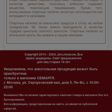
кофе, сливочными сырами и фруктами. Нередко их подают в
качестве дижестива, поскольку апельсин содержит
вещества, помогающие пищеварению. Кроме того,
апельсиновые спиртные напитки зачастую используются как
ингредиент в кулинарии.
Спиртные напитки из апельсина придутся к столу на любом
празднестве. Их также можно преподнести в качестве
подарка ценителю элитного алкоголя. Спиртные напитки из
апельсина купить Вы можете в нашем магазине.
Copyright 2014 - 2024, alco.moscow. Все
права защищены. Сайт предназначен
для лиц старше 18 лет
Уведомляем, что алкогольная продукция может быть
приобретена
только в магазине СЕМАРГЛ.
г. Москва, ул. Серпуховский вал, дом 5. Пн-Вс, с 10:00-
22:00
Внимание! Мы не можем гарантировать наличия товара в магазине без его
бронирования.
Вся информация, представленная на сайте, не является публичной
офертой.