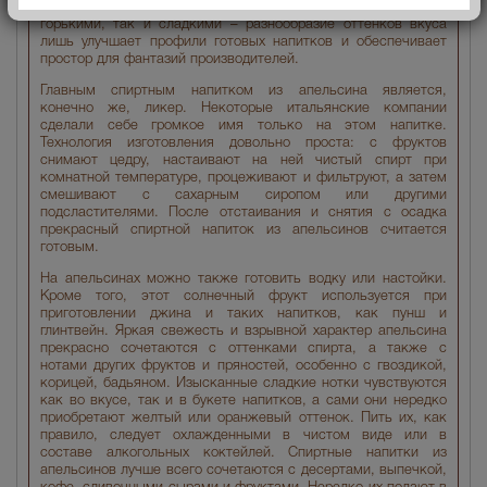
используется только цедра. Апельсины могут быть как
горькими, так и сладкими – разнообразие оттенков вкуса
лишь улучшает профили готовых напитков и обеспечивает
простор для фантазий производителей.
Главным спиртным напитком из апельсина является,
конечно же, ликер. Некоторые итальянские компании
сделали себе громкое имя только на этом напитке.
Технология изготовления довольно проста: с фруктов
снимают цедру, настаивают на ней чистый спирт при
комнатной температуре, процеживают и фильтруют, а затем
смешивают с сахарным сиропом или другими
подсластителями. После отстаивания и снятия с осадка
прекрасный спиртной напиток из апельсинов считается
готовым.
На апельсинах можно также готовить водку или настойки.
Кроме того, этот солнечный фрукт используется при
приготовлении джина и таких напитков, как пунш и
глинтвейн. Яркая свежесть и взрывной характер апельсина
прекрасно сочетаются с оттенками спирта, а также с
нотами других фруктов и пряностей, особенно с гвоздикой,
корицей, бадьяном. Изысканные сладкие нотки чувствуются
как во вкусе, так и в букете напитков, а сами они нередко
приобретают желтый или оранжевый оттенок. Пить их, как
правило, следует охлажденными в чистом виде или в
составе алкогольных коктейлей. Спиртные напитки из
апельсинов лучше всего сочетаются с десертами, выпечкой,