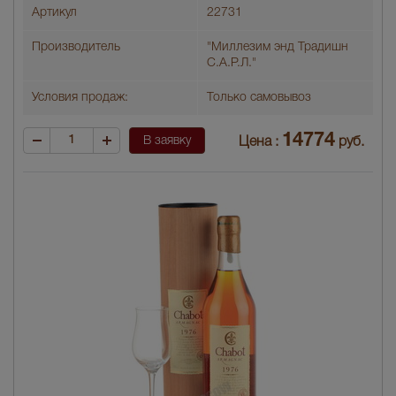
Артикул
22731
Производитель
"Миллезим энд Традишн
С.А.Р.Л."
Условия продаж:
Только самовывоз
14774
В заявку
Цена :
руб.