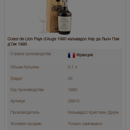
Coeur de Lion Pays d`Auge 1990 кальвадос Кер де Льон Пэи
д`Ож 1990
Страна производства
Франция
Объем бутылки
0.7 л
Градус
40
Год производства
1990
Артикул
28810
Производитель
Кальвадос Кристиан Друэн
Условия продаж:
Только самовывоз