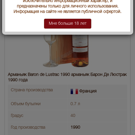
исключительно информационный характер, и
предназначены только для личного использования.
Информация на сайте не является публичной офертой.
Мне больше 18 лет
Арманьяк Baron de Lustrac 1990 арманьяк Барон Де Люстрак
1990 года
Страна производства
Франция
Объем бутылки
0.7 л
Градус
40
Год производства
1990