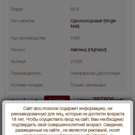
Градус
56,9
Тип напитка
Односолодовый (Single
Malt)
Год производства
1990
Регион
Хайленд (Highland)
Артикул
27005
Производитель
Гленфарклас Дистиллери
Условия продаж:
Только самовывоз
397808
В заявку
Цена :
руб.
Сайт alco.moscow содержит информацию, не
рекомендованную для лиц, которые не достигли возраста
18 лет. Чтобы осуществить вход на сайт, Вам необходимо
подтвердить свой совершеннолетний возраст. Сведения,
размещенные на сайте , не являются рекламой, носят