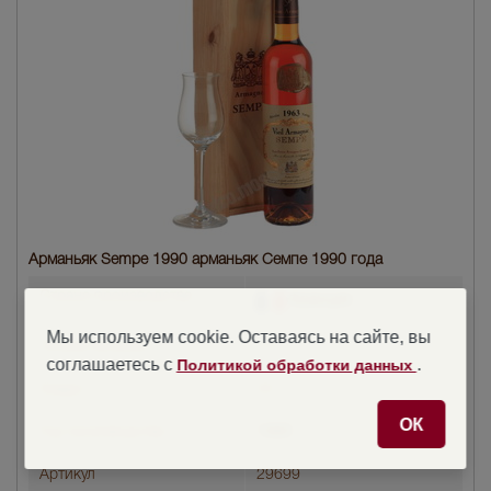
Арманьяк Sempe 1990 арманьяк Семпе 1990 года
Страна производства
Франция
Мы используем cookie. Оставаясь на сайте, вы
Объем бутылки
0.5 л
соглашаетесь с
.
Политикой обработки данных
Градус
40
ОК
Год производства
1990
Артикул
29699