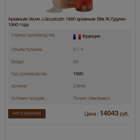
Арманьяк Veuve J.Goudoulin 1990 арманьяк Вёв Ж.Гудулен
1990 года
Страна производства
Франция
Объем бутылки
0.7 л
Градус
40
Год производства
1990
Артикул
24948
Условия продаж:
Только самовывоз
14043
нет в наличии
Цена :
руб.