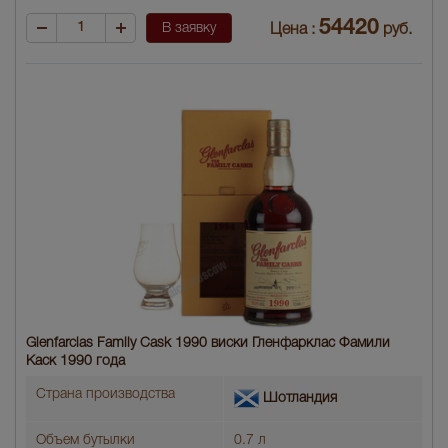
54420
В заявку
Цена :
руб.
Glenfarclas Family Cask 1990 виски Гленфарклас Фамили
Каск 1990 года
Страна производства
Шотландия
Объем бутылки
0.7 л