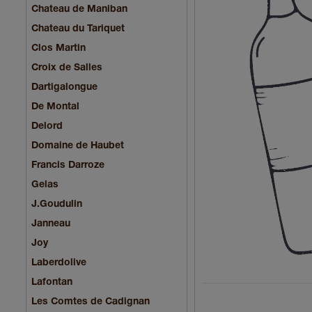
Chateau de Maniban
Chаteau du Tariquet
Clos Martin
Croix de Salles
Dartigalongue
De Montal
Delord
Domaine de Haubet
Francis Darroze
Gelas
J.Goudulin
Janneau
Joy
Laberdolive
Lafontan
Les Comtes de Cadignan