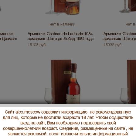
нет в наличии
нет в
рманьяк
Арманьяк Chateau de Laubade 1984
Арманьяк Chateau
ф Диамант
арманьяк Шато де Лобад 1984 года
арманьяк Шато д
15108 руб.
15332 руб.
Сайт alco.moscow содержит информацию, не рекомендованную
для лиц, которые не достигли возраста 18 лет. Чтобы осуществить
вход на сайт, Вам необходимо подтвердить свой
совершеннолетний возраст. Сведения, размещенные на сайте , не
нет в наличии
нет в
являются рекламой, носят исключительно информационный