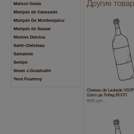
Другие това
Maison Gelas
Marquis de Caussade
Marquis De Montesquiou
Marquis de Sauval
Nismes Delclou
Saint-Christeau
Samalens
Sempe
Veuve J.Goudoulin
Yvon Fourmoy
Chateau de Laubade VSOP
Шато де Лобад ВСОП
6605 руб.