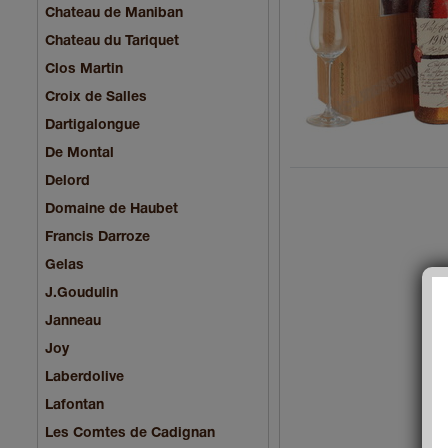
Chateau de Maniban
Chаteau du Tariquet
Clos Martin
Croix de Salles
Dartigalongue
De Montal
Delord
Domaine de Haubet
Francis Darroze
Gelas
J.Goudulin
Janneau
Joy
Laberdolive
Lafontan
Les Comtes de Cadignan