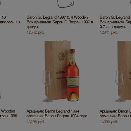
n 10
Baron G. Legrand 1997 0.7l Wooden
Baron G. Legrand
аполеон 10
Box арманьяк Барон Г. Легран 1997 в
Box арманьяк Бар
дер/уп.
0.7 л. в дер/уп.
12542 руб.
12941 руб.
7l Wooden
Арманьяк Baron Legrand 1994
Арманьяк Baron L
гран 1995
арманьяк Барон Легран 1994 года
арманьяк Барон Л
13296 руб.
14330 руб.