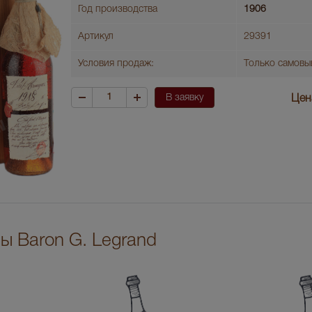
Год производства
1906
Артикул
29391
Условия продаж:
Только самовы
В заявку
Цен
ы Baron G. Legrand