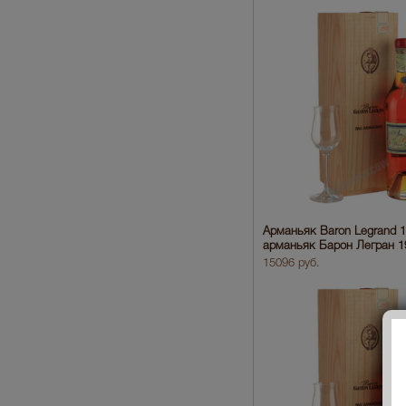
Арманьяк Baron Legrand 
арманьяк Барон Легран 1
15096 руб.