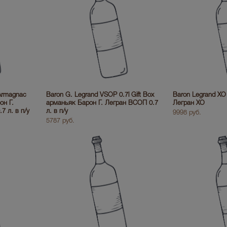
Armagnac
Baron G. Legrand VSOP 0.7l Gift Box
Baron Legrand X
он Г.
арманьяк Барон Г. Легран ВСОП 0.7
Легран XO
7 л. в п/у
л. в п/у
9998 руб.
5787 руб.