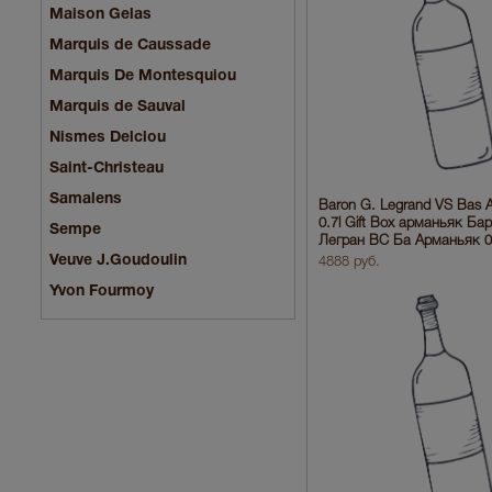
Maison Gelas
Marquis de Caussade
Marquis De Montesquiou
Marquis de Sauval
Nismes Delclou
Saint-Christeau
Samalens
Baron G. Legrand VS Bas 
0.7l Gift Box арманьяк Бар
Sempe
Легран ВС Ба Арманьяк 0.
Veuve J.Goudoulin
4888 руб.
Yvon Fourmoy