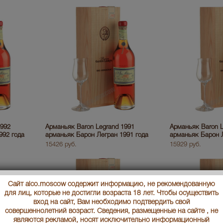
1992
Арманьяк Baron Legrand 1991
Арманьяк Baron L
992 года
арманьяк Барон Легран 1991 года
арманьяк Барон Л
15426 руб.
15929 руб.
Сайт alco.moscow содержит информацию, не рекомендованную
для лиц, которые не достигли возраста 18 лет. Чтобы осуществить
вход на сайт, Вам необходимо подтвердить свой
совершеннолетний возраст. Сведения, размещенные на сайте , не
являются рекламой, носят исключительно информационный