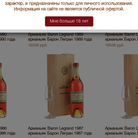
характер, и предназначены только для личного использования.
Информация на сайте не является публичной офертой.
Мне больше 18 лет
1990
Арманьяк Baron Legrand 1989
Арманьяк Baron L
990 года
арманьяк Барон Легран 1989 года
арманьяк Барон Л
16246 руб.
16536 руб.
1986
Арманьяк Baron Legrand 1987
Арманьяк Baron L
986 года
арманьяк Барон Легран 1987 года
арманьяк Барон Л