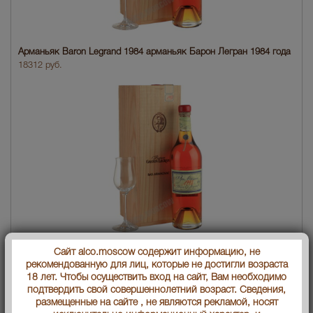
Арманьяк Baron Legrand 1984 арманьяк Барон Легран 1984 года
18312 руб.
Сайт alco.moscow содержит информацию, не
Арманьяк Baron Legrand 1983 арманьяк Барон Легран 1983 года
рекомендованную для лиц, которые не достигли возраста
18788 руб.
18 лет. Чтобы осуществить вход на сайт, Вам необходимо
подтвердить свой совершеннолетний возраст. Сведения,
размещенные на сайте , не являются рекламой, носят