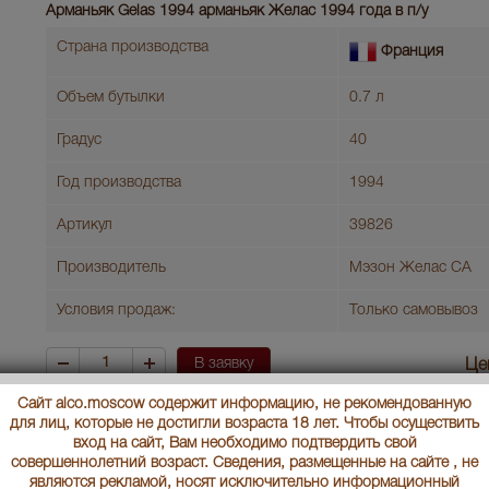
Арманьяк Gelas 1994 арманьяк Желас 1994 года в п/у
Страна производства
Франция
Объем бутылки
0.7 л
Градус
40
Год производства
1994
Артикул
39826
Производитель
Мэзон Желас СА
Условия продаж:
Только самовывоз
В заявку
Це
Сайт alco.moscow содержит информацию, не рекомендованную
для лиц, которые не достигли возраста 18 лет. Чтобы осуществить
Armagnac Vintage Bas Armagnac Dartigalongue 1994 years Арма
вход на сайт, Вам необходимо подтвердить свой
Арманьяк Дартигалон 1994 года 0.5л в деревянной упаковке
совершеннолетний возраст. Сведения, размещенные на сайте , не
являются рекламой, носят исключительно информационный