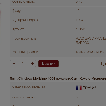
Объем бутылки
0.7 л
Градус
49
Год производства
1994
Артикул
40193
Производитель
«САС БАЗ АРМАН
ДАРРОЗ»
Условия продаж:
Только самовывоз
В заявку
Це
Saint-Christeau Mellisime 1994 арманьяк Сент Кристо Миллези
Страна производства
Франция
Объем бутылки
0.7 л