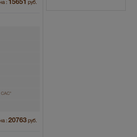
15651
на :
руб.
 САС"
20763
на :
руб.