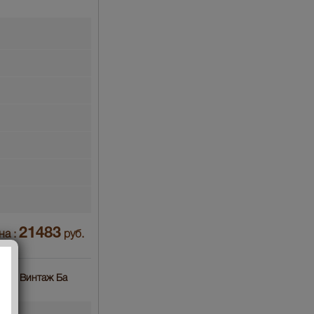
21483
на :
руб.
ньяк Винтаж Ба