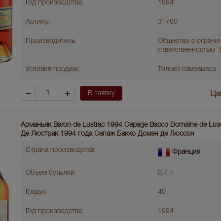
Год производства
1994
Артикул
31760
Производитель
Общество с ограни
ответственностью 
Условия продаж:
Только самовывоз
В заявку
Це
Арманьяк Baron de Lustrac 1994 Cepage Bacco Domaine de Lu
Де Люстрак 1994 года Сепаж Бакко Домэн де Люссон
Страна производства
Франция
Объем бутылки
0.7 л
Градус
40
Год производства
1994