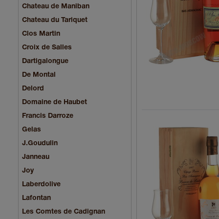
Chateau de Maniban
Chаteau du Tariquet
Clos Martin
Croix de Salles
Dartigalongue
De Montal
Delord
Domaine de Haubet
Francis Darroze
Gelas
J.Goudulin
Janneau
Joy
Laberdolive
Lafontan
Les Comtes de Cadignan