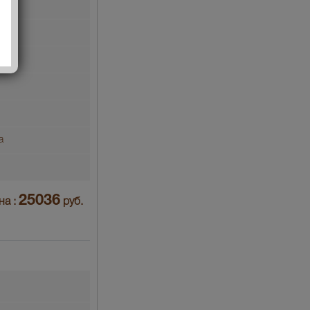
а
25036
на :
руб.