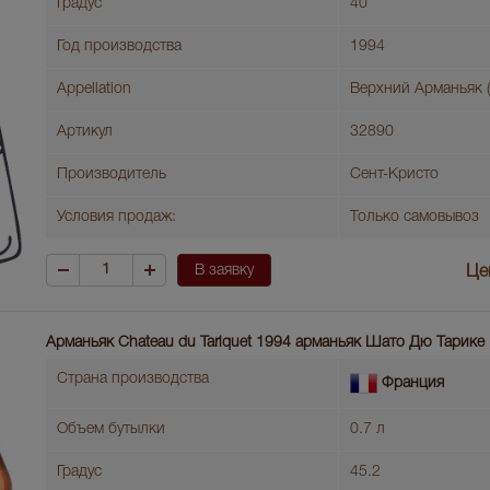
Градус
40
Год производства
1994
Appellation
Верхний Арманьяк (
Артикул
32890
Производитель
Сент-Кристо
Условия продаж:
Только самовывоз
В заявку
Це
Арманьяк Chаteau du Tariquet 1994 арманьяк Шато Дю Тарике
Страна производства
Франция
Объем бутылки
0.7 л
Градус
45.2