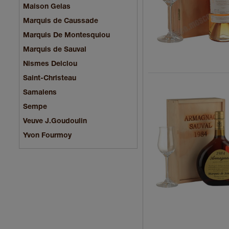
Maison Gelas
Marquis de Caussade
Marquis De Montesquiou
Marquis de Sauval
Nismes Delclou
Saint-Christeau
Samalens
Sempe
Veuve J.Goudoulin
Yvon Fourmoy