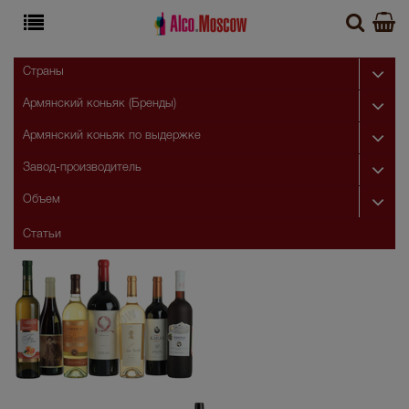
Страны
Армянский коньяк (Бренды)
Армянский коньяк по выдержке
Завод-производитель
Объем
Статьи