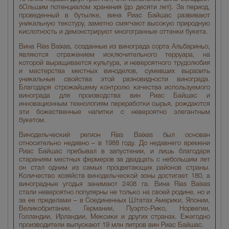
бОльшим потенциалом хранения (до десяти лет). За период,
проведенный в бутылке, вина Риас Байшас развивают
уникальную текстуру, заметно смягчают высокую природную
кислотность и демонстрируют многогранные оттенки букета.
Вина Rias Baixas, созданные из винограда сорта Альбариньо,
являются отражением исключительного терруара, на
которой выращивается культура, и невероятного трудолюбия
и мастерства местных виноделов, сумевших выразить
уникальные свойства этой разновидности винограда.
Благодаря строжайшему контролю качества используемого
винограда для производства вин Риас Байшас и
инновационным технологиям переработки сырья, рождаются
эти божественные напитки с невероятно элегантным
букетом.
Винодельческий регион Rias Baixas был основан
относительно недавно – в 1988 году. До недавнего времени
Риас Байшас пребывал в запустении, и лишь благодаря
стараниям местных фермеров за двадцать с небольшим лет
он стал одним из самых процветающих районов страны.
Количество хозяйств винодельческой зоны достигает 180, а
виноградные угодья занимают 2408 га. Вина Rias Baixas
стали невероятно популярны не только на своей родине, но и
за ее пределами – в Соединенных Штатах Америки, Японии,
Великобритании, Германии, Пуэрто-Рико, Норвегии,
Голландии, Ирландии, Мексики и других странах. Ежегодно
производители выпускают 19 млн литров вин Риас Байшас.