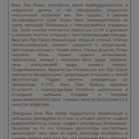
Вина Rias Baixas отличаются яркой индивидуальностью и
невероятно далеки от так называемого стереотипа
классических испанских вин. Как правило, в регионе
изготавливаются сухие белые вина преимущественно из
сорта винограда Альбариньо с низкоурожайных старинных
лоз. Такие напитки отличаются крепостью 12,5% и красивым
соломенно-желтым оттенком с ярко-зеленоватыми бликами.
Вкус вин Rias Baixas освежающий, мощный, сочный, отлично
сбалансированный, немного суховатый с цитрусовыми,
цветочными нотками и тонами аниса, спелых фруктов, белых
персиков, яблок. Аромат напитка интенсивный,
гармоничный, нежный с нюансами мяты, груши, персиков,
личи, апельсиновой цедры, свежего инжира.
Продолжительное, бархатистое послевкусие вин Rias Baixas
отличается минеральными, цитрусовыми оттенками и легкой
кислотностью. Подают напиток охлажденным до
температуры 8-10ºC. Вино Риас Байшас идеально
сочетается с морепродуктами (особенно моллюсками и
устрицами), рыбными блюдами и блюдами
средиземноморской кухни. Нередко напиток употребляется в
качестве аперитива.
Шикарные вина Rias Baixas подвергаются ферментации в
небольших резервуарах из стали, в которых напиток позднее
выдерживается на тонком осадке с регулярным бетоннажем.
Несмотря на то что опытные дегустаторы настоятельно
рекомендуют пить вина из сорта винограда Альбариньо в
течение первых двух-трех лет, эти испанские вина обладают