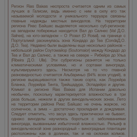
Регион Rias Baixas неспроста считается одним из самых
лучших в Галисии, ведь именно с ним в силу его так
называемой молодости и уникального терруара связаны
главные надежды местных виноделов. На территории
региона Риас Байшас выделяется несколько суб-регионов:
на западном побережье находится Вал до Салнес (Val Д.О.
Salnes), на юго-западном – О Розал (O Rosal), на границе с
Португалией раскинулась зона Кондадо до Теа (CondaД.О.
Д.О. Tea). Недавно были выделены еще несколько районов –
небольшой район Соутомайор (Soutomaior) между Кондадо до
Теа и Вал до Салнес, а также на севере – Рибейра до Ульа
(Ribeira Д.О. Ulla). Эти субрегионы разнятся не только
климатическими условиями, но и сортами винограда,
культивируемого здесь. Несмотря на то что главной
разновидностью считается Альбариньо (94% всех угодий), в
регионе выращиваются также такие сорта, как Лоурейра
Бланка, Лоурейра Тинта, Трейщадура, Эспадейро и другие.
Климат в регионе Rias Baixas для Испании довольно
необычен, поскольку характеризуется влажностью в три
раза больше, нежели в других винодельческих зонах. Лето
на территории района Риас Байшас не очень жаркое, но
солнечное, а зима – достаточно прохладная и дождливая.
Следует отметить, что засух здесь практически не бывает,
однако виноделы научились бороться с заболеваниями
винограда, вызванными избыточной влажностью. Рельеф в
винодельческой зоне разнородный – виноградные плантации
расположены как в долинах, так и на склонах холмов.