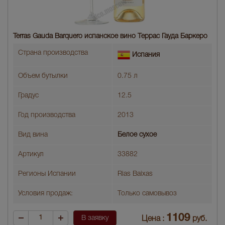
Terras Gauda Barquero испанское вино Террас Гауда Баркеро
Страна производства
Испания
Объем бутылки
0.75 л
Градус
12.5
Год производства
2013
Вид вина
Белое сухое
Артикул
33882
Регионы Испании
Rias Baixas
Условия продаж:
Только самовывоз
1109
В заявку
Цена :
руб.