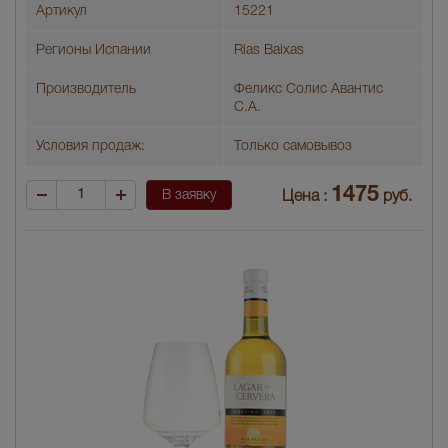
Артикул
15221
Регионы Испании
Rias Baixas
Производитель
Феликс Солис Авантис
С.А.
Условия продаж:
Только самовывоз
1475
В заявку
Цена :
руб.