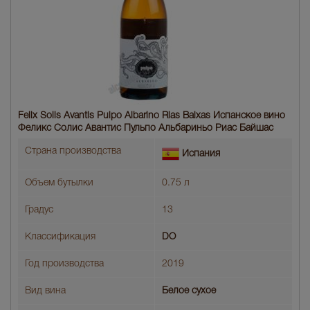
Felix Solis Avantis Pulpo Albarino Rias Baixas Испанское вино
Феликс Солис Авантис Пульпо Альбариньо Риас Байшас
Страна производства
Испания
Объем бутылки
0.75 л
Градус
13
Классификация
DO
Год производства
2019
Вид вина
Белое сухое