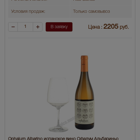
Условия продаж:
Только самовывоз
2205
В заявку
Цена :
руб.
Ophalum Albarino испанское вино Офалум Альбариньо