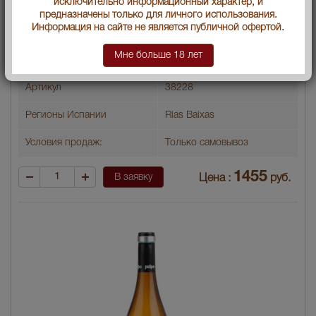
исключительно информационный характер, и
Классификация
DO
предназначены только для личного использования.
Информация на сайте не является публичной офертой.
Год производства
2014
Мне больше 18 лет
Вид вина
Белое сухое
Артикул
38228
Регионы Испании
Rias Baixas
Условия продаж:
Только самовывоз
1455
В заявку
Цена :
руб.