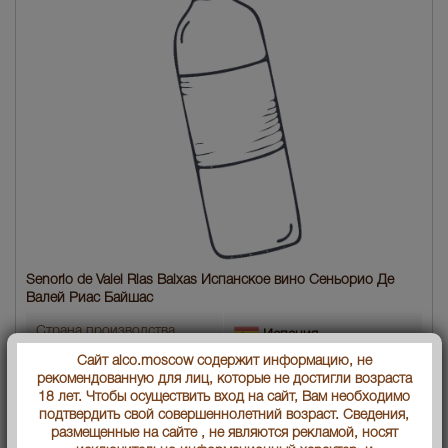
Senorio de Valei Rias Baixas Испанское вино Сеньорио Де
Валей Риас Байшас
Страна производства
Испания
Сайт alco.moscow содержит информацию, не
Объем бутылки
0.75 л
рекомендованную для лиц, которые не достигли возраста
18 лет. Чтобы осуществить вход на сайт, Вам необходимо
подтвердить свой совершеннолетний возраст. Сведения,
Градус
12,5
размещенные на сайте , не являются рекламой, носят