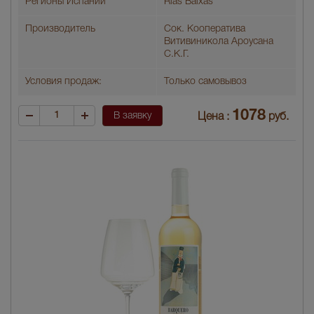
Регионы Испании
Rias Baixas
Производитель
Сок. Кооператива
Витивиникола Ароусана
С.К.Г.
Условия продаж:
Только самовывоз
1078
В заявку
Цена :
руб.