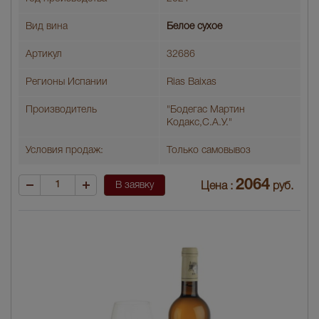
Вид вина
Белое сухое
Артикул
32686
Регионы Испании
Rias Baixas
Производитель
"Бодегас Мартин
Кодакс,С.А.У."
Условия продаж:
Только самовывоз
2064
В заявку
Цена :
руб.