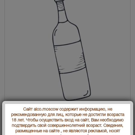
Poker D Tempranillos Испанское вино Покер де Темпранильос
Сайт alco.moscow содержит информацию, не
рекомендованную для лиц, которые не достигли возраста
Страна производства
Испания
18 лет. Чтобы осуществить вход на сайт, Вам необходимо
подтвердить свой совершеннолетний возраст. Сведения,
размещенные на сайте , не являются рекламой, носят
Объем бутылки
0.75 л