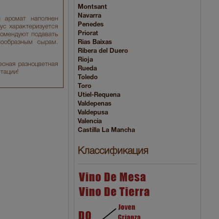
Montsant
Navarra
й аромат наполнен
Penedes
ус характеризуется
Priorat
комендуют подавать
нообразным сырам.
Rias Baixas
Ribera del Duero
Rioja
есная разноцветная
Rueda
тации!
Toledo
Toro
Utiel-Requena
Valdepenas
Valdepusa
Valencia
Сastilla La Mancha
Классификация