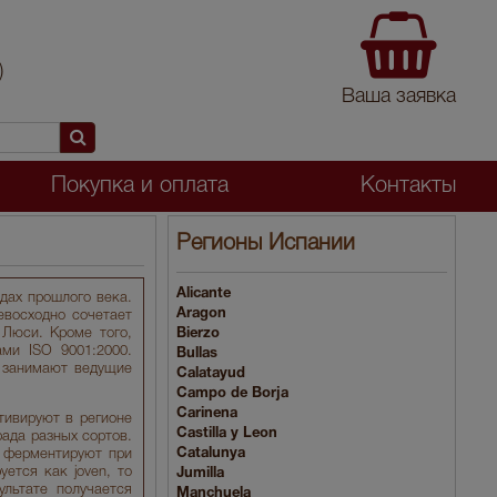
)
Ваша заявка
Покупка и оплата
Контакты
Регионы Испании
Alicante
одах прошлого века.
Aragon
евосходно сочетает
 Люси. Кроме того,
Bierzo
ми ISO 9001:2000.
Bullas
а занимают ведущие
Calatayud
Campo de Borja
Carinena
тивируют в регионе
Castilla y Leon
ада разных сортов.
Catalunya
 ферментируют при
ется как joven, то
Jumilla
льтате получается
Manchuela