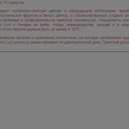
ю 12 градусов.
ладает соломенно-желтым цветом с изумрудными отблесками, ярки
тропических фруктов и белых цветов, а сбалансированный сладкий вк
и переходит в продолжительное приятное послевкусие. Специалисты ре
a Luci к блюдам из рыбы, птицы, морепродуктов, овощей и к раз
 этого напитка должна быть не менее 8-10°C.
йнерские бутылки с красивыми этикетками, на которых изображена чуд
ona Luci можно в нашем магазине по демократичной цене. Приятной дегус