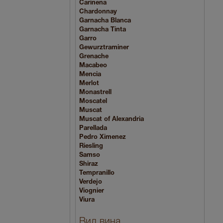
Carinena
Chardonnay
Garnacha Blanca
Garnacha Tinta
Garro
Gewurztraminer
Grenache
Macabeo
Mencia
Merlot
Monastrell
Moscatel
Muscat
Muscat of Alexandria
Parellada
Pedro Ximenez
Riesling
Samso
Shiraz
Tempranillo
Verdejo
Viognier
Viura
Вид вина