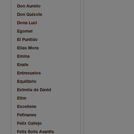
Don Aurelio
Don Quixote
Dona Luci
Egomei
El Puntido
Elias Mora
Emina
Enate
Entresuelos
Equilibrio
Estrella de David
Etim
Excellens
Fefinanes
Felix Callejo
Felix Solis Avantis