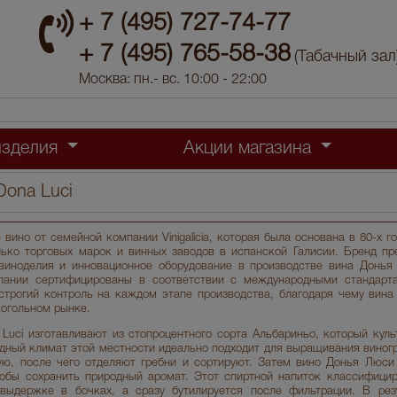
+ 7 (495) 727-74-77
+ 7 (495) 765-58-38
(Табачный зал
Москва: пн.- вс. 10:00 - 22:00
изделия
Акции магазина
Dona Luci
 вино от семейной компании Vinigalicia, которая была основана в 80-х г
ько торговых марок и винных заводов в испанской Галисии. Бренд пр
виноделия и инновационное оборудование в производстве вина Донья
пании сертифицированы в соответствии с международными стандарта
строгий контроль на каждом этапе производства, благодаря чему вин
когольном рынке.
Luci изготавливают из стопроцентного сорта Альбариньо, который куль
дный климат этой местности идеально подходит для выращивания виногр
ю, после чего отделяют гребни и сортируют. Затем вино Донья Люси
тобы сохранить природный аромат. Этот спиртной напиток классифициру
выдержке в бочках, а сразу бутилируется после фильтрации. В резу