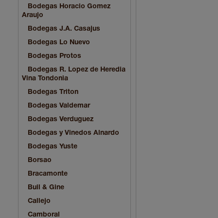
Bodegas Horacio Gomez
Araujo
Bodegas J.A. Casajus
Bodegas Lo Nuevo
Bodegas Protos
Bodegas R. Lopez de Heredia
Vina Tondonia
Bodegas Triton
Bodegas Valdemar
Bodegas Verduguez
Bodegas y Vinedos Alnardo
Bodegas Yuste
Borsao
Bracamonte
Buil & Gine
Callejo
Camboral