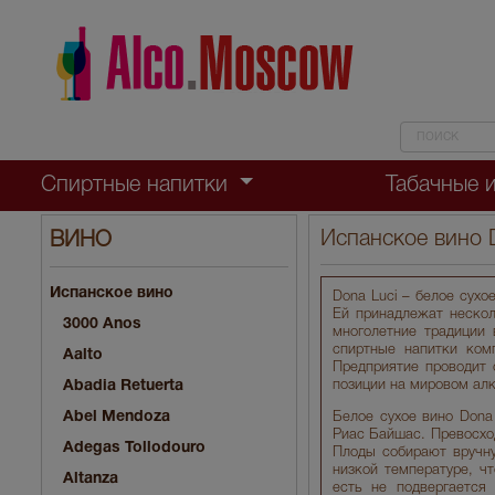
Спиртные напитки
Табачные 
Испанское вино 
ВИНО
Испанское вино
Dona Luci – белое сухое
Ей принадлежат нескол
3000 Anos
многолетние традиции 
спиртные напитки ком
Aalto
Предприятие проводит 
Abadia Retuerta
позиции на мировом ал
Abel Mendoza
Белое сухое вино Dona 
Риас Байшас. Превосхо
Adegas Tollodouro
Плоды собирают вручну
низкой температуре, ч
Altanza
есть не подвергается 