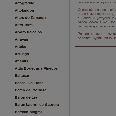
отличное вино крепость
Altogrande
Спиртной напиток об
Altolandon
нюансами цитрусовых, 
Altos de Tamaron
акцентами цитрусовых 
белое сухое вино Don
Altra Terra
Температура сервировки
Alvaro Palacios
Разливают вино в диза
бабочка. Купить вино D
Arrayan
Artuke
Arzuaga
Atlantis
Attis Bodegas y Vinedos
Baltasar
Bancal Del Bosc
Barco del Corneta
Baron de Ley
Baron Ladron de Guevara
Bernard Magrez