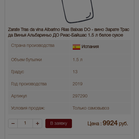
Zarate Tras da vina Albarino Rias Baixas DO - вино Зарате Трас
да Винья Альбариньо ДО Риас-Байшас 1.5 л белое сухое
Страна производства
Испания
Объем бутылки
1.5 л
Градус
13
Год производства
2019
Артикул
297290
Условия продаж:
Только самовывоз
9924
В заявку
Цена :
руб.