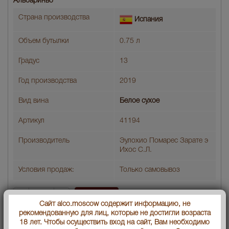
Альбариньо
Страна производства
Испания
Объем бутылки
0.75 л
Градус
13
Год производства
2019
Вид вина
Белое сухое
Артикул
41194
Производитель
Эулохио Помарес Зарате э
Ихос С.Л.
Условия продаж:
Только самовывоз
6214
В заявку
Цена :
руб.
Сайт alco.moscow содержит информацию, не
рекомендованную для лиц, которые не достигли возраста
18 лет. Чтобы осуществить вход на сайт, Вам необходимо