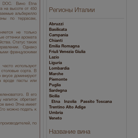
с DOC. Вино Etna
га на высоте от 450
Регионы Италии
ываемые альберелло
ены по террасам,
Abruzzi
Basilicata
няется не только
Campania
ые оттенки аромата
Chianti
йства. Статус таких
Emilia Romagna
равлении. Однако
Friuli Venezia Giulia
нными французскими
Lazio
Liguria
 часто используют
Lombardia
 столовые сорта. В
Marche
о вкусе доминируют
Piemonte
а вроде пасты или
Puglia
Sardegna
еленоватого. В его
Sicilia
у напиток обретает
Etna
Inzolia
Passito
Toscana
ое вино Этна имеет
Trentino Alto Adige
Его можно подать к
Umbria
Veneto
производителей, по
Название вина