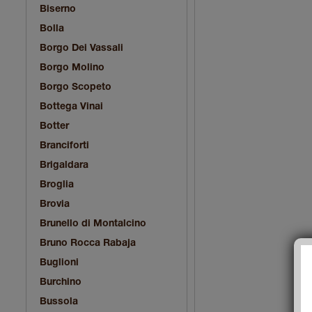
Biserno
Bolla
Borgo Dei Vassali
Borgo Molino
Borgo Scopeto
Bottega Vinai
Botter
Branciforti
Brigaldara
Broglia
Brovia
Brunello di Montalcino
Bruno Rocca Rabaja
Buglioni
Burchino
Bussola