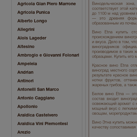
Agricola Gian Piero Marrone
Винодельческая зона
соответствует этой кат
Agricola Punica
до 1100 м над уровнем
— это древняя форма
Alberto Longo
образованным из почвы,
Allegrini
Вино Etna купить ст
происхождением виногра
Alois Lageder
и вкуса. Дело в том, чт
Altesino
виноградников офици
производимое в таких 
Ambrogio e Giovanni Folonari
образцами. Купить его 
Ampeleia
Красное вино Etna отл
виноград местного сор
Andrian
результате красное вин
нотки фруктов, оттен
Antinori
жареных грибов, а такж
Antonelli San Marco
Белое вино Etna — это
Antonio Caggiano
состав входит виногра
освежающий аромат с н
Apollonio
мощный вкус с легкими
овощам, морепродуктам
Araldica Castelvero
Вино Этна купить можно
Araldica Vini Piemontesi
качеству сопоставимая 
Arezio