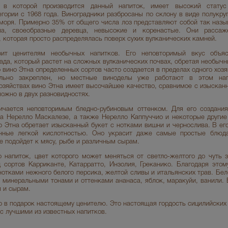
, в которой производится данный напиток, имеет высокий стату
егории с 1968 года. Виноградники разбросаны по склону в виде полукру
 моря. Примерно 35% от общего числа лоз представляют собой так наз
, своеобразные деревца, невысокие и коренастые. Они рассаж
 которая просто распределялась поверх сухих вулканических камней.
оит ценителям необычных напитков. Его неповторимый вкус объяс
да, который растет на сложных вулканических почвах, обретая необычн
о вино Этна определенных сортов часто создается в пределах одного хозя
ально закреплен, но местные виноделы уже работают в этом нап
хозяйствах вино Этна имеет высочайшее качество, сравнимое с изыска
можно в двух разновидностях.
ичается неповторимым бледно-рубиновым оттенком. Для его создания
та Нерелло Маскалезе, а также Нерелло Каппуччио и некоторые другие
о Этна обретает изысканный букет с нотками вишни и чернослива. В ег
енные легкой кислотностью. Оно украсит даже самые простые блюд
е подойдет к мясу, рыбе и различным сырам.
 напиток, цвет которого может меняться от светло-желтого до чуть з
д сортов Карриканте, Катарратто, Инзолия, Греканико. Благодаря этом
отками нежного белого персика, желтой сливы и итальянских трав. Бел
 минеральными тонами и оттенками ананаса, яблок, маракуйи, ванили. 
 и сырам.
 в подарок настоящему ценителю. Это настоящая гордость сицилийских 
с лучшими из известных напитков.