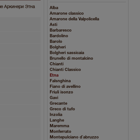
ьче Аркинери Этна
Alba
Amarone classico
Amarone della Valpolicella
Asti
Barbaresco
Bardolino
Barolo
Bolgheri
Bolgheri sassicaia
Brunello di montalcino
Chianti
Chianti Classico
Etna
Falsnghina
Fiano di avellino
Friuli isonzo
Gavi
Grecante
Greco di tufo
Inzolia
Langhe
Maremma
Monferrato
Montepulciano d`abruzzo