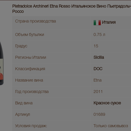
Pietradolce Archineri Etna Rosso Итальянское Вино Пьетрадол
Россо
Страна производства
Италия
Объем бутылки
0.75 л
Градус
15
Регионы Италии
Sicilia
Классификация
DOC
Название вина
Etna
Год производства
2011
Вид вина
Красное сухое
Артикул
01689
Условия продаж:
Только самовывоз