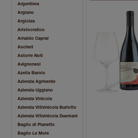
Argentiera
Argiano
Argiolas
Aristocratico
Arnaldo Caprai
Ascheri
Astorre Noti
Avignonesi
Azelia Barolo
Azienda Agriverde
Azienda Uggiano
Azienda Vinicola
Azienda Vitivinicola Burlotto
Azienda Vitivinicola Duemani
Baglio di Pianetto
Baglio Le Mole