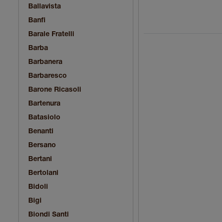
Ballavista
Banfi
Barale Fratelli
Barba
Barbanera
Barbaresco
Barone Ricasoli
Bartenura
Batasiolo
Benanti
Bersano
Bertani
Bertolani
Bidoli
Bigi
Biondi Santi