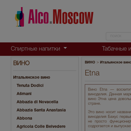
Спиртные напитки
Табачные 
>
ВИНО
Итальянское вин
ВИНО
Etna
Итальянское вино
Tenuta Dodici
Вино Etna — восхити
A6mani
виноделия. Данная марк
вино Этна цена доволь
Abbazia di Novacella
стране.
Abbazia Santa Anastasia
Это вино носит названи
виноделия Бахус первы
Abbona
не просто функционир
содрогается и выпускает
Agricola Colle Belvedere