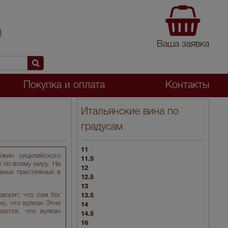
)
Ваша заявка
Покупка и оплата
Контакты
Итальянские вина по
градусам
11
жин сицилийского
11.5
 по всему миру. На
12
самых престижных в
12.5
13
ворят, что сам бог
13.5
о, что вулкан Этна
14
ается, что вулкан
14.5
16