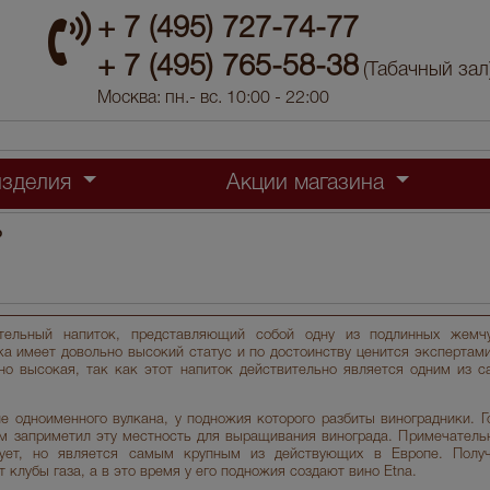
+ 7 (495) 727-74-77
+ 7 (495) 765-58-38
(Табачный зал
Москва: пн.- вс. 10:00 - 22:00
изделия
Акции магазина
о
тельный напиток, представляющий собой одну из подлинных жемчу
а имеет довольно высокий статус и по достоинству ценится экспертами
но высокая, так как этот напиток действительно является одним из 
е одноименного вулкана, у подножия которого разбиты виноградники. Го
м заприметил эту местность для выращивания винограда. Примечательн
ует, но является самым крупным из действующих в Европе. Получ
 клубы газа, а в это время у его подножия создают вино Etna.