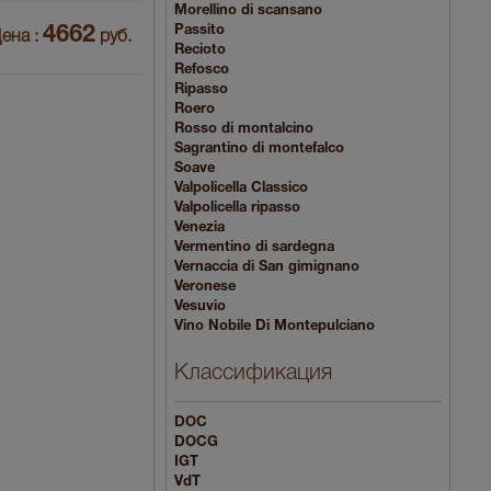
Morellino di scansano
4662
Passito
ена :
руб.
Recioto
Refosco
Ripasso
Roero
Rosso di montalcino
Sagrantino di montefalco
Soave
Valpolicella Classico
Valpolicella ripasso
Venezia
Vermentino di sardegna
Vernaccia di San gimignano
Veronese
Vesuvio
Vino Nobile Di Montepulciano
Классификация
DOC
DOCG
IGT
VdT