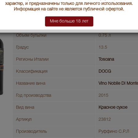
характер, и предназначены только для личного использования.
Информация на сайте не является публичной офертой.
Ruffino Lodola Nuova Riserva Итальянское Вино Руффино Лод
Страна производства
Мне больше 18 лет
Италия
Объем бутылки
0.75 л
Градус
13.5
Регионы Италии
Toscana
Классификация
DOCG
Название вина
Vino Nobile Di Mont
Год производства
2015
Вид вина
Красное сухое
Артикул
23812
Производитель
Руффино С.Р.Л