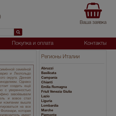
)
Ваша заявка
Покупка и оплата
Контакты
Регионы Италии
Abruzzi
ноимённой семейной
Basilicata
ларио и Леопольдо
го округа. Данная
Campania
виноделием. Однако
Chianti
стоит создать ещё
Emilia Romagna
но с уверенностью
Friuli Venezia Giulia
ффино завоёвывали
Lazio
ель и вовсе стал
Liguria
ии компании вышла
Lombardia
ртироваться на все
Marche
 Фолонари, которая
оизводитель имеет
Piemonte