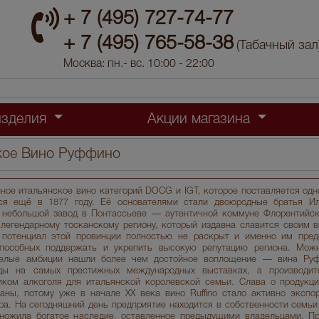
+ 7 (495) 727-74-77
+ 7 (495) 765-58-38
(Табачный зал
Москва: пн.- вс. 10:00 - 22:00
изделия
Акции магазина
ское Вино Руффино
пное итальянское вино категорий DOCG и IGT, которое поставляется од
ся ещё в 1877 году. Её основателями стали двоюродные братья И
небольшой завод в Понтассьеве — аутентичной коммуне Флорентийско
 легендарному тосканскому региону, который издавна славится своим 
о потенциал этой провинции полностью не раскрыт и именно им пред
способных поддержать и укрепить высокую репутацию региона. Мож
смелые амбиции нашли более чем достойное воплощение — вина Ру
ады на самых престижных международных выставках, а производит
ком алкоголя для итальянской королевской семьи. Слава о продукц
аны, потому уже в начале XX века вино Ruffino стало активно экспо
ра. На сегодняшний день предприятие находится в собственности семьи
ножила богатое наследие, оставленное предыдущими владельцами. Пр