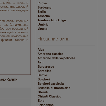
альчино, а также в
Puglia
поставлять широкий
Sardegna
ставляющие ведущие
Sicilia
Toscana
Trentino Alto Adige
теля стали красные
Umbria
а, как Санджовезе,
обретают роскошный
Veneto
рывающийся тонами
гранная композиция
Название вина
 фиалки, табака и
Alba
Amarone classico
Amarone della Valpolicella
Asti
Barbaresco
Bardolino
Barolo
иано Кьянти
Bolgheri
Bolgheri sassicaia
Brunello di montalcino
Chianti
Chianti Classico
Etna
Falsnghina