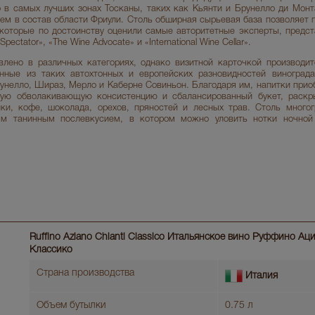
о в самых лучших зонах Тосканы, таких как Кьянти и Брунелло ди Монт
ем в состав области Фриули. Столь обширная сырьевая база позволяет 
 которые по достоинству оценили самые авторитетные эксперты, пред
ectator», «The Wine Advocate» и «International Wine Сellar».
лено в различных категориях, однако визитной карточкой производи
енные из таких автохтонных и европейских разновидностей виноград
рунелло, Шираз, Мерло и Каберне Совиньон. Благодаря им, напитки при
тную обволакивающую консистенцию и сбалансированный букет, раск
ки, кофе, шоколада, орехов, пряностей и лесных трав. Столь много
ым танинным послевкусием, в котором можно уловить нотки ночной
Ruffino Aziano Chianti Classico Итальянское вино Руффино Ац
Классико
Страна производства
Италия
Объем бутылки
0.75 л