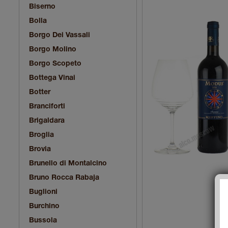
Biserno
Bolla
Borgo Dei Vassali
Borgo Molino
Borgo Scopeto
Bottega Vinai
Botter
Branciforti
Brigaldara
Broglia
Brovia
Brunello di Montalcino
Bruno Rocca Rabaja
Buglioni
Burchino
Bussola