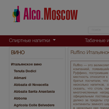
Спиртные напитки
Табачные 
Ruffino Итальян
ВИНО
Итальянское вино
Ruffino — это великоле
компанией, появившей
Tenuta Dodici
Руффино, построившие 
местность относится к
A6mani
братья посчитали, чт
Abbazia di Novacella
несколько напитков, 
сказать, что столь 
Abbazia Santa Anastasia
многочисленные нагр
официальным поставщи
Abbona
далеко за пределы стр
континенты земного ша
Agricola Colle Belvedere
в несколько раз приум