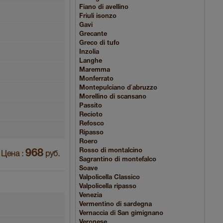
Fiano di avellino
Friuli isonzo
Gavi
Grecante
Greco di tufo
Inzolia
Langhe
Maremma
Monferrato
Montepulciano d`abruzzo
Morellino di scansano
Passito
Recioto
Refosco
Ripasso
Roero
Rosso di montalcino
968
Цена :
руб.
Sagrantino di montefalco
Soave
Valpolicella Classico
Valpolicella ripasso
Venezia
Vermentino di sardegna
Vernaccia di San gimignano
Veronese