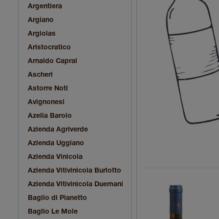
Argentiera
Argiano
Argiolas
Aristocratico
Arnaldo Caprai
Ascheri
Astorre Noti
Avignonesi
Azelia Barolo
Azienda Agriverde
Azienda Uggiano
Azienda Vinicola
Azienda Vitivinicola Burlotto
Azienda Vitivinicola Duemani
Baglio di Pianetto
Baglio Le Mole