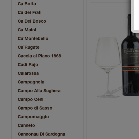
Ca Botta
Ca dei Frati
Ca Del Bosco
Ca Maiol
Ca`Montebello
Ca`Rugate
Caccia al Piano 1868
Cadi Rajo
Caiarossa
Campagnola
Campo Alla Sughera
Campo Ceni
Campo di Sasso
Campomaggio
Canneto
Cannonau Di Sardegna