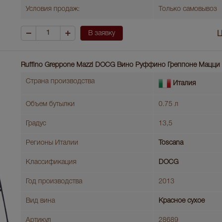
Условия продаж:
Только самовывоз
В заявку
Ц
Ruffino Greppone Mazzi DOCG Вино Руффино Греппоне Мацц
Страна производства
Италия
Объем бутылки
0.75 л
Градус
13,5
Регионы Италии
Toscana
Классификация
DOCG
Год производства
2013
Вид вина
Красное сухое
Артикул
28689