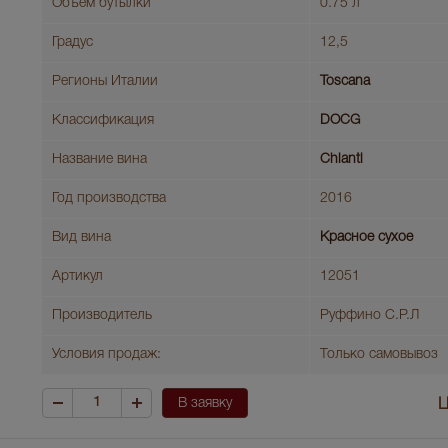
Объем бутылки
0.75 л
Градус
12,5
Регионы Италии
Toscana
Классификация
DOCG
Название вина
Chianti
Год производства
2016
Вид вина
Красное сухое
Артикул
12051
Производитель
Руффино С.Р.Л
Условия продаж:
Только самовывоз
В заявку
Ц