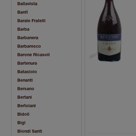
Ballavista
Banfi
Barale Fratelli
Barba
Barbanera
Barbaresco
Barone Ricasoli
Bartenura
Batasiolo
Benanti
Bersano
Bertani
Bertolani
Bidoli
Bigi
Biondi Santi