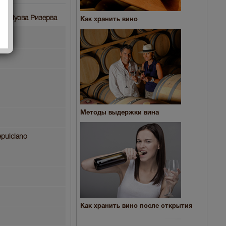
ола Нуова Ризерва
Как хранить вино
Методы выдержки вина
epulciano
Как хранить вино после открытия