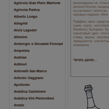
Agricola Gian Piero Marrone
виноградники не тольк
регионе Коллио, входящ
Agricola Punica
ассортимент напитков,
мировые издания «Wine Sp
Alberto Longo
Руффино вино представ
Allegrini
сухие сорта, изготовл
Канайоло, Колорино, Б
Alois Lageder
гранатовый цвет, пло
Altesino
сливы, вишни, земляни
завершается элегантн
Ambrogio e Giovanni Folonari
розмарина.
Ampeleia
Andrian
Читать далее…
Antinori
Antonelli San Marco
Antonio Caggiano
Apollonio
Araldica Castelvero
Araldica Vini Piemontesi
Arezio