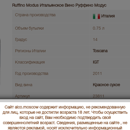
Ruffino Modus Итальянское Вино Руффино Модус
Страна производства
Италия
Объем бутылки
0.75 л
Градус
14
Регионы Италии
Toscana
Классификация
IGT
Год производства
2011
Вид вина
Красное сухое
Артикул
23811
Сайт alco.moscow содержит информацию, не рекомендованную
Условия продаж:
Только самовывоз
для лиц, которые не достигли возраста 18 лет. Чтобы осуществить
вход на сайт, Вам необходимо подтвердить свой
В заявку
Ц
совершеннолетний возраст. Сведения, размещенные на сайте , не
являются рекламой, носят исключительно информационный