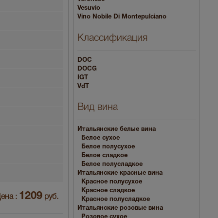
Vesuvio
Vino Nobile Di Montepulciano
Классификация
DOC
DOCG
IGT
VdT
Вид вина
Итальянские белые вина
Белое сухое
Белое полусухое
Белое сладкое
Белое полусладкое
Итальянские красные вина
Красное полусухое
Красное сладкое
1209
ена :
руб.
Красное полусладкое
Итальянские розовые вина
Розовое сухое