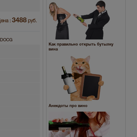
3488
ена :
руб.
и DOCG
Как правильно открыть бутылку
вина
Анекдоты про вино