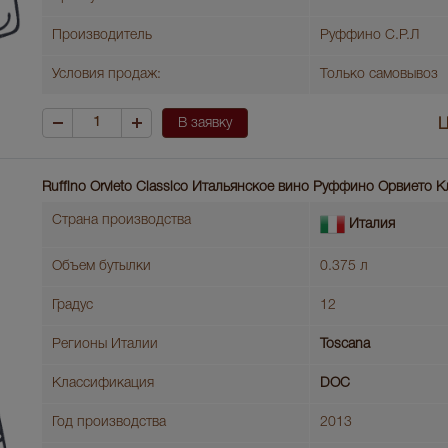
Производитель
Руффино С.Р.Л
Условия продаж:
Только самовывоз
В заявку
Ц
Ruffino Orvieto Classico Итальянское вино Руффино Орвието 
Страна производства
Италия
Объем бутылки
0.375 л
Градус
12
Регионы Италии
Toscana
Классификация
DOC
Год производства
2013