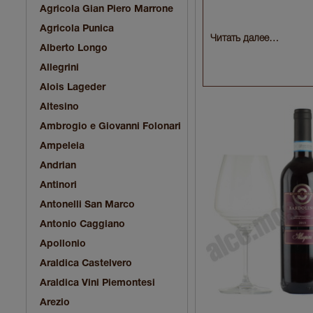
Agricola Gian Piero Marrone
Agricola Punica
Читать далее…
Alberto Longo
Allegrini
Alois Lageder
Altesino
Ambrogio e Giovanni Folonari
Ampeleia
Andrian
Antinori
Antonelli San Marco
Antonio Caggiano
Apollonio
Araldica Castelvero
Araldica Vini Piemontesi
Arezio