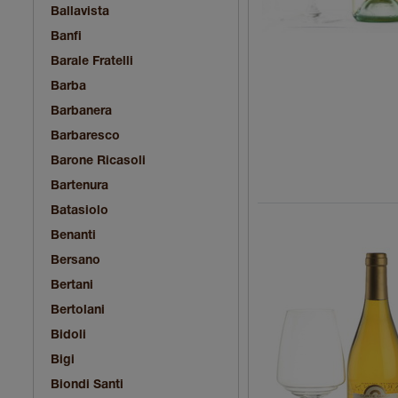
Ballavista
Banfi
Barale Fratelli
Barba
Barbanera
Barbaresco
Barone Ricasoli
Bartenura
Batasiolo
Benanti
Bersano
Bertani
Bertolani
Bidoli
Bigi
Biondi Santi