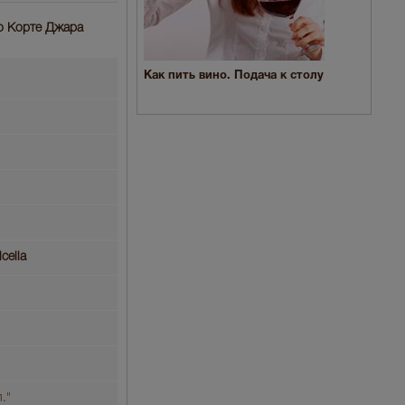
ино Корте Джара
Как пить вино. Подача к столу
cella
."