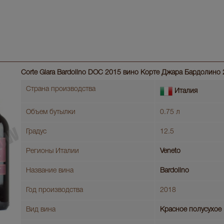
Corte Giara Bardolino DOC 2015 вино Корте Джара Бардолино
Страна производства
Италия
Объем бутылки
0.75 л
Градус
12.5
Регионы Италии
Veneto
Название вина
Bardolino
Год производства
2018
Вид вина
Красное полусухое