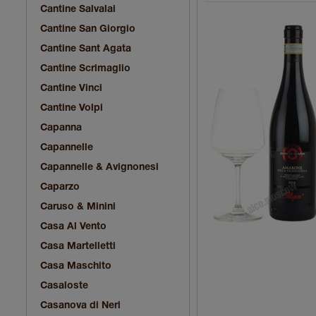
Cantine Salvalai
Cantine San Giorgio
Cantine Sant Agata
Cantine Scrimaglio
Cantine Vinci
Cantine Volpi
Capanna
Capannelle
Capannelle & Avignonesi
Caparzo
Caruso & Minini
Casa Al Vento
Casa Martelletti
Casa Maschito
Casaloste
Casanova di Neri