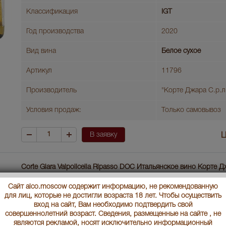
Классификация
IGT
Год производства
2020
Вид вина
Белое сухое
Артикул
11796
Производитель
"Корте Джара С.р.л
Условия продаж:
Только самовывоз
В заявку
Ц
Corte Giara Valpolicella Ripasso DOC Итальянское вино Корте 
Вальполичелла Рипассо ДОК
Сайт alco.moscow содержит информацию, не рекомендованную
Страна производства
Италия
для лиц, которые не достигли возраста 18 лет. Чтобы осуществить
вход на сайт, Вам необходимо подтвердить свой
совершеннолетний возраст. Сведения, размещенные на сайте , не
Объем бутылки
0.75 л
являются рекламой, носят исключительно информационный