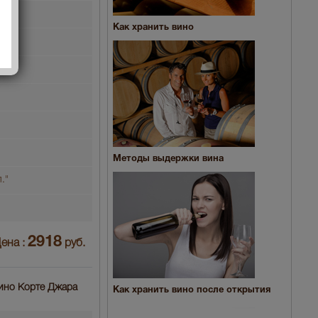
Как хранить вино
Методы выдержки вина
."
2918
ена :
руб.
виино Корте Джара
Как хранить вино после открытия