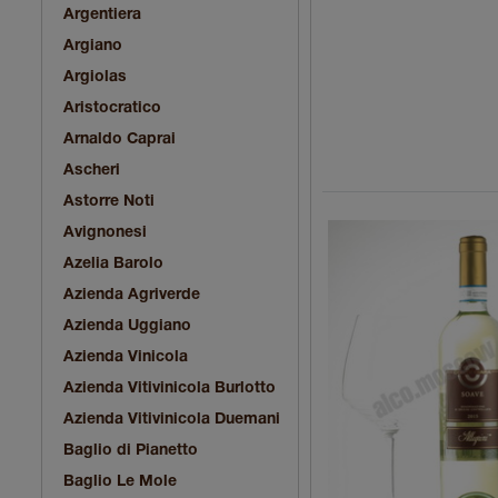
Argentiera
Argiano
Argiolas
Aristocratico
Arnaldo Caprai
Ascheri
Astorre Noti
Avignonesi
Azelia Barolo
Azienda Agriverde
Azienda Uggiano
Azienda Vinicola
Azienda Vitivinicola Burlotto
Azienda Vitivinicola Duemani
Baglio di Pianetto
Baglio Le Mole