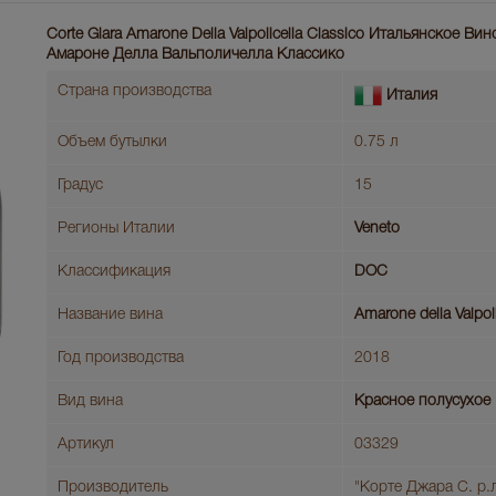
Corte Giara Amarone Della Valpolicella Classico Итальянское В
Амароне Делла Вальполичелла Классико
Страна производства
Италия
Объем бутылки
0.75 л
Градус
15
Регионы Италии
Veneto
Классификация
DOC
Название вина
Amarone della Valpoli
Год производства
2018
Вид вина
Красное полусухое
Артикул
03329
Производитель
"Корте Джара С. р.л