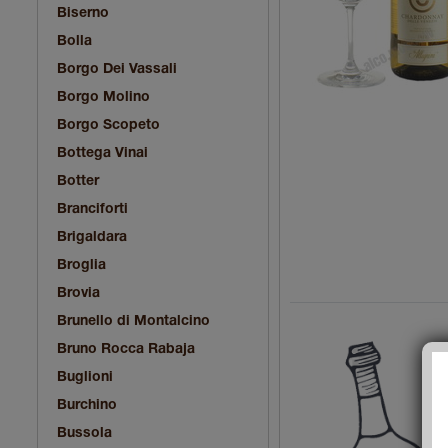
Biserno
Bolla
Borgo Dei Vassali
Borgo Molino
Borgo Scopeto
Bottega Vinai
Botter
Branciforti
Brigaldara
Broglia
Brovia
Brunello di Montalcino
Bruno Rocca Rabaja
Buglioni
Burchino
Bussola