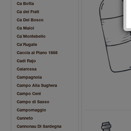
Ca Botta
Ca dei Frati
Ca Del Bosco
Ca Maiol
Ca`Montebello
Ca`Rugate
Caccia al Piano 1868
Cadi Rajo
Caiarossa
Campagnola
Campo Alla Sughera
Campo Ceni
Campo di Sasso
Campomaggio
Canneto
Cannonau Di Sardegna