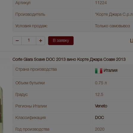
Артикул
11224
Производитель
"Корте Джара С.р.л
Условия продаж:
Только самовывоз
В заявку
Ц
Corte Giara Soave DOC 2013 вино Корте Джара Соаве 2013
Страна производства
Италия
Объем бутылки
0.75 л
Градус
12.5
Регионы Италии
Veneto
Классификация
DOC
Год производства
2020