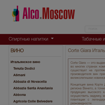
Спиртные напитки
Табачные 
Corte Giara Итал
ВИНО
Итальянское вино
Corte Giara — это выда
во многих странах комп
Tenuta Dodici
существует на протяж
производителя вин пре
A6mani
великолепными новинкам
Abbazia di Novacella
Концепция вина Корте 
Abbazia Santa Anastasia
региона Венето, а точн
продукцию высокого к
Abbona
осуществить задумку, 
плантации с легенда
Agricola Colle Belvedere
разновидности.