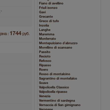
Fiano di avellino
Friuli isonzo
."
Gavi
Grecante
Greco di tufo
Inzolia
Langhe
1744
ена :
руб.
Maremma
Monferrato
Montepulciano d`abruzzo
Morellino di scansano
Passito
Recioto
Refosco
Ripasso
Roero
Rosso di montalcino
Sagrantino di montefalco
Soave
Valpolicella Classico
Valpolicella ripasso
Venezia
Vermentino di sardegna
Vernaccia di San gimignano
Veronese