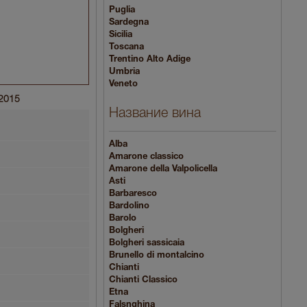
Puglia
Sardegna
Sicilia
Toscana
Trentino Alto Adige
Umbria
Veneto
 2015
Название вина
Alba
Amarone classico
Amarone della Valpolicella
Asti
Barbaresco
Bardolino
Barolo
Bolgheri
Bolgheri sassicaia
Brunello di montalcino
Chianti
Chianti Classico
Etna
Falsnghina