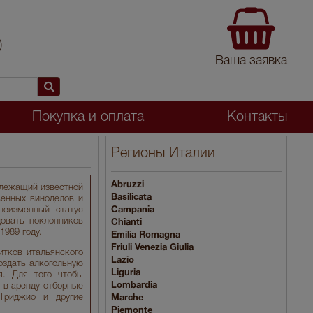
)
Ваша заявка
Покупка и оплата
Контакты
Регионы Италии
Abruzzi
длежащий известной
Basilicata
венных виноделов и
неизменный статус
Campania
довать поклонников
Chianti
1989 году.
Emilia Romagna
Friuli Venezia Giulia
итков итальянского
Lazio
оздать алкогольную
Liguria
я. Для того чтобы
Lombardia
 в аренду отборные
Гриджио и другие
Marche
Piemonte