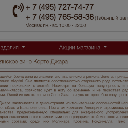
+ 7 (495) 727-74-77
+ 7 (495) 765-58-38
(Табачный зал
Москва: пн.- вс. 10:00 - 22:00
изделия
Акции магазина
ьянское вино Корте Джара
ющийся бренд вина из знаменитого итальянского региона Венето, прина
ании Allegrini. Она является собственностью старинного рода потомст
ении нескольких столетий. Несмотря на большую популярность и 
миум-класса, хозяйство идет в ногу со временем и не перестает ра
и. Одной из них стало вино Corte Giara, выпуск которого был запущен в 
Джара заключается в демонстрации исключительных особенностей нап
ее, области Вальполичелла. При этом компания Аллегрини стремилась с
ачества, предназначенную специально для ежедневного употреблени
марка заключила союз с именитыми виноградарями этой местности, взяв
рными сортами: среди них Молинара, Корвина, Рондинелла, Пино 