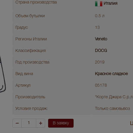
Страна производства
Италия
Объем бутылки
0.5 л
Градус
13
Регионы Италии
Veneto
Классификация
DOCG
Год производства
2019
Вид вина
Красное сладкое
Артикул
05178
Производитель
"Корте Джара С.р.л
Условия продаж:
Только самовывоз
В заявку
Ц