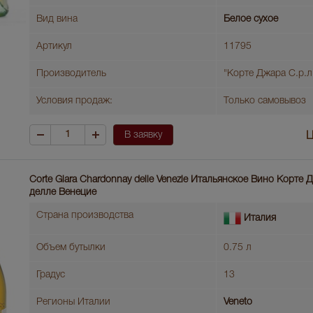
Вид вина
Белое сухое
Артикул
11795
Производитель
"Корте Джара С.р.л
Условия продаж:
Только самовывоз
В заявку
Ц
Corte Giara Chardonnay delle Venezie Итальянское Вино Корт
делле Венецие
Страна производства
Италия
Объем бутылки
0.75 л
Градус
13
Регионы Италии
Veneto