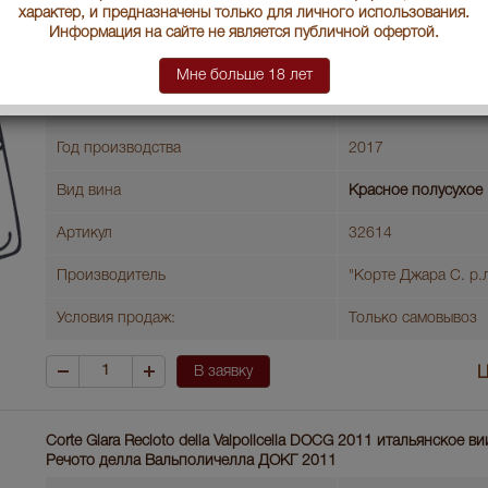
характер, и предназначены только для личного использования.
Градус
13.5
Информация на сайте не является публичной офертой.
Регионы Италии
Veneto
Мне больше 18 лет
Классификация
DOC
Год производства
2017
Вид вина
Красное полусухое
Артикул
32614
Производитель
"Корте Джара С. р.л
Условия продаж:
Только самовывоз
В заявку
Ц
Corte Giara Recioto della Valpolicella DOCG 2011 итальянское 
Речото делла Вальполичелла ДОКГ 2011