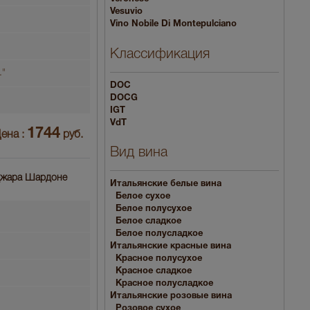
Vesuvio
Vino Nobile Di Montepulciano
Классификация
."
DOC
DOCG
IGT
VdT
1744
ена :
руб.
Вид вина
е Джара Шардоне
Итальянские белые вина
Белое сухое
Белое полусухое
Белое сладкое
Белое полусладкое
Итальянские красные вина
Красное полусухое
Красное сладкое
Красное полусладкое
Итальянские розовые вина
Розовое сухое