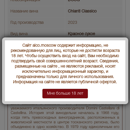
Классификация
DOCG
Название вина
Chianti Classico
Год производства
2023
Вид вина
Красное сухое
Артикул
21767
Сайт alco.moscow содержит информацию, не
рекомендованную для лиц, которые не достигли возраста
18 лет. Чтобы осуществить вход на сайт, Вам необходимо
Производитель
Nettuno srl
подтвердить свой совершеннолетний возраст. Сведения,
размещенные на сайте , не являются рекламой, носят
Условия продаж:
Только самовывоз
исключительно информационный характер, и
предназначены только для личного использования.
3186
Информация на сайте не является публичной офертой.
В заявку
Цена :
руб.
Мне больше 18 лет
Вино Castellare di Castellina – это премиальный напиток от
уважаемого итальянского производителя Domini Castellare di
Castellina. История этой винодельни началась в 1968 году,
когда пять превосходных виноградников, расположенных в
живописной местности в центре тосканского региона, было
объединено в одно хозяйство. В 1979 году единоличным его