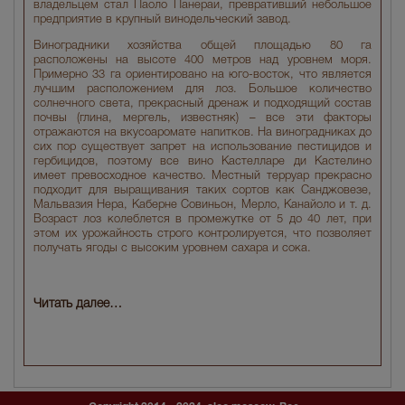
владельцем стал Паоло Панераи, превративший небольшое
предприятие в крупный винодельческий завод.
Виноградники хозяйства общей площадью 80 га
расположены на высоте 400 метров над уровнем моря.
Примерно 33 га ориентировано на юго-восток, что является
лучшим расположением для лоз. Большое количество
солнечного света, прекрасный дренаж и подходящий состав
почвы (глина, мергель, известняк) – все эти факторы
отражаются на вкусоаромате напитков. На виноградниках до
сих пор существует запрет на использование пестицидов и
гербицидов, поэтому все вино Кастелларе ди Кастелино
имеет превосходное качество. Местный терруар прекрасно
подходит для выращивания таких сортов как Санджовезе,
Мальвазия Нера, Каберне Совиньон, Мерло, Канайоло и т. д.
Возраст лоз колеблется в промежутке от 5 до 40 лет, при
этом их урожайность строго контролируется, что позволяет
получать ягоды с высоким уровнем сахара и сока.
Читать далее…