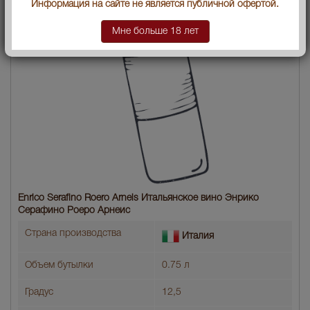
Информация на сайте не является публичной офертой.
Мне больше 18 лет
Enrico Serafino Roero Arneis Итальянское вино Энрико
Серафино Роеро Арнеис
Страна производства
Италия
Объем бутылки
0.75 л
Градус
12,5