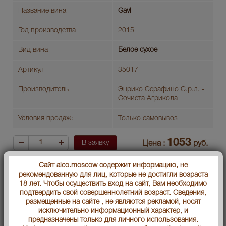
Название вина
Gavi
Год производства
2015
Вид вина
Белое сухое
Артикул
35017
Производитель
Энрико Серафино С.р.л. -
Сочиета Агрикола
Условия продаж:
Только самовывоз
1053
В заявку
Цена :
руб.
Сайт alco.moscow содержит информацию, не
рекомендованную для лиц, которые не достигли возраста
18 лет. Чтобы осуществить вход на сайт, Вам необходимо
подтвердить свой совершеннолетний возраст. Сведения,
размещенные на сайте , не являются рекламой, носят
исключительно информационный характер, и
предназначены только для личного использования.