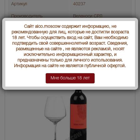
Артикул
40237
Производитель
Веленоси СРЛ
Сайт alco.moscow содержит информацию, не
Условия продаж:
Только самовывоз
рекомендованную для лиц, которые не достигли возраста
18 лет. Чтобы осуществить вход на сайт, Вам необходимо
1711
подтвердить свой совершеннолетний возраст. Сведения,
В заявку
Цена :
руб.
размещенные на сайте , не являются рекламой, носят
исключительно информационный характер, и
предназначены только для личного использования.
Информация на сайте не является публичной офертой.
Мне больше 18 лет