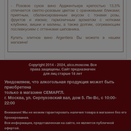
- Розовое сухое вино Арджентьера крепостью 13,5%
отличается светло-розовым цветом с оранжевыми бликами;
приятным, сбалансированным вкусом с тонами розы,
фруктов и изюма; гармоничным ароматом с нотками
клубники, вишни и малины, а также долгим, согревающим
послевкусием с оттенками шиповника.
Купить элитное вино Argentiera Вы можете в нашем
магазине!
Copyright 2014 - 2024, alco.moscow. Все
права защищены. Сайт предназначен
для лиц старше 18 лет
Уведомляем, что алкогольная продукция может быть
приобретена
только в магазине СЕМАРГЛ.
г. Москва, ул. Серпуховский вал, дом 5. Пн-Вс, с 10:00-
22:00
Внимание! Мы не можем гарантировать наличия товара в магазине без его
бронирования.
Вся информация, представленная на сайте, не является публичной
офертой.