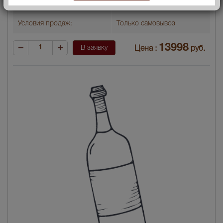
Производитель
Арджентьера СРЛ
Условия продаж:
Только самовывоз
13998
В заявку
Цена :
руб.