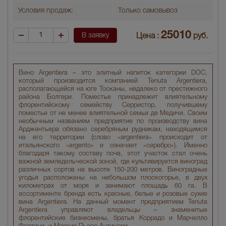
Условия продаж:
Только самовывоз
25010
В заявку
Цена :
руб.
Вино Argentiera – это элитный напиток категории DOC,
который производится компанией Tenuta Argentiera,
располагающейся на юге Тосканы, недалеко от престижного
района Болгери. Поместье принадлежит влиятельному
флорентийскому семейству Серристор, получившему
поместье от не менее влиятельной семьи де Медичи. Своим
необычным названием предприятие по производству вина
Арджентьера обязано серебряным рудникам, находящимся
на его территории (слово «argentiera» происходит от
итальянского «argento» и означает «серебро»). Именно
благодаря такому составу почв, этот участок стал очень
важной земледельческой зоной, где культивируется виноград
различных сортов на высоте 150-200 метров. Виноградные
угодья расположены на небольшом плоскогорье, в двух
километрах от моря и занимают площадь 60 га. В
ассортименте бренда есть красные, белые и розовые сухие
вина Argentiera. На данный момент предприятием Tenuta
Argentiera управляют владельцы – знаменитые
флорентийские бизнесмены, братья Коррадо и Марчелло