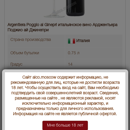
Argentiera Poggio ai Ginepri итальянское вино Арджентьера
Поджио ай Джинепри
Страна производства
Италия
Объем бутылки
0.75 л
Градус
14
Регионы Италии
Toscana
Сайт alco.moscow содержит информацию, не
рекомендованную для лиц, которые не достигли возраста
Классификация
DOC
18 лет. Чтобы осуществить вход на сайт, Вам необходимо
подтвердить свой совершеннолетний возраст. Сведения,
размещенные на сайте , не являются рекламой, носят
Год производства
2019
исключительно информационный характер, и
предназначены только для личного использования.
Вид вина
Красное сухое
Информация на сайте не является публичной офертой.
Артикул
16146
Мне больше 18 лет