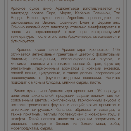
Фратини, и Маркиз Пьеро Антинори.
Красное сухое вино Арджентьера изготавливается из
винограда сортов Сира, Мерло, Каберне Совиньон, Пти
Вердо. Белое сухое вино Argentiera производится из
разновидностей Вионье, Совиньон Блан и Верментино.
Обычно каждый сорт винограда отдельно винифицируется в
чанах из нержавеющей стали при контролируемой
температуре. После этого вино Арджентьера смешивается и
бутилируется.
- Красное сухое вино Арджентьера крепостью 14%
отличается интенсивным гранатовым цветом с фиолетовыми
бликами; насыщенным, сбалансированным вкусом, с
мягкими танинами и оттенками пряностей, трав, фруктов;
элегантным, гармоничным ароматом с нотками ежевики,
спелой вишни, цитрусовых, а также долгим, согревающим
послевкусием с фруктово-ягодными нюансами. Напиток
подходит к мясным блюдам, мягким сырам, пасте.
- Белое сухое вино Арджентьера крепостью 13% порадует
ценителей алкогольной продукции выразительным светло-
соломенным цветом; комплексным, гармоничным вкусом с
нотками тропических фруктов и специй; ярким ароматом с
оттенками цитрусовых, бананов, абрикоса и лаванды, а
также приятным, теплым послевкусием с нюансами груш и
шалфея. Такой напиток является хорошим аперитивом и
идеально подходит к блюдам из белого мяса, рыбы,
морепродуктам, сырам.