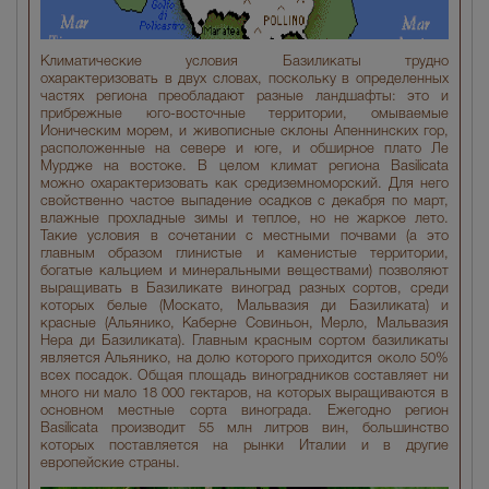
Климатические условия Базиликаты трудно
охарактеризовать в двух словах, поскольку в определенных
частях региона преобладают разные ландшафты: это и
прибрежные юго-восточные территории, омываемые
Ионическим морем, и живописные склоны Апеннинских гор,
расположенные на севере и юге, и обширное плато Ле
Мурдже на востоке. В целом климат региона Basilicata
можно охарактеризовать как средиземноморский. Для него
свойственно частое выпадение осадков с декабря по март,
влажные прохладные зимы и теплое, но не жаркое лето.
Такие условия в сочетании с местными почвами (а это
главным образом глинистые и каменистые территории,
богатые кальцием и минеральными веществами) позволяют
выращивать в Базиликате виноград разных сортов, среди
которых белые (Москато, Мальвазия ди Базиликата) и
красные (Альянико, Каберне Совиньон, Мерло, Мальвазия
Нера ди Базиликата). Главным красным сортом базиликаты
является Альянико, на долю которого приходится около 50%
всех посадок. Общая площадь виноградников составляет ни
много ни мало 18 000 гектаров, на которых выращиваются в
основном местные сорта винограда. Ежегодно регион
Basilicata производит 55 млн литров вин, большинство
которых поставляется на рынки Италии и в другие
европейские страны.