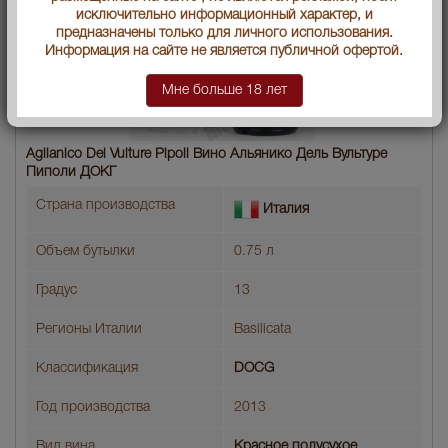
исключительно информационный характер, и
предназначены только для личного использования.
Информация на сайте не является публичной офертой.
Мне больше 18 лет
Aglianico Del Vulture Pipoli Вино Альянико Дель Вультуре
Пиполи ДОКГ
Страна производства
Италия
Объем бутылки
0.75 л
Градус
13
Регионы Италии
Basilicata
Классификация
DOCG
Год производства
2013
Вид вина
Красное полусухое