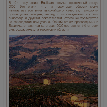
В 1971 году регион Basilicata получил престижный статус
DOC. Это значит, что на территории области могут
изготавливаться вина высочайшего качества, технология
производства которых, наряду с используемыми сортами
винограда и другими показателями, строго контролируется
на законодательном уровне. Общий объем производимых в
Базиликате напитков категории DOC составляет 3% от всех
вин, создаваемых на территории области.