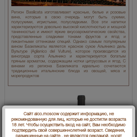
Регион Basilicata изготавливает красные, белые и розовые
вина, которые в свою очередь могут быть сухими,
полусухими, игристыми, полусладкими. Все эти напитки
характеризуются довольно высокой кислотностью и мощной
танинностью и имеют яркие вкусоароматические свойства,
представленные сладкими тонами фруктов и ягод и
пикантными оттенками специй. Однако самым популярным
вином Базиликаты является красное сухое Альянико дель
Вультуре (Aglianico del Vulture), которое производится из
винограда сорта Альянико и характеризуется богатым
пряным ароматом, содержащим нотки цитрусовых и ягод. С
винами из региона Базиликата идеально сочетаются
традиционные итальянские блюда из овощей, мяса и
морепродуктов
Сайт alco.moscow содержит информацию, не
рекомендованную для лиц, которые не достигли возраста
18 лет. Чтобы осуществить вход на сайт, Вам необходимо
подтвердить свой совершеннолетний возраст. Сведения,
размещенные на сайте , не являются рекламой, носят