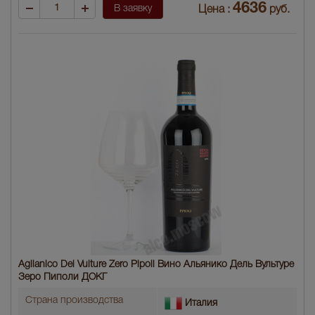
4636
В заявку
Цена :
руб.
Aglianico Del Vulture Zero Pipoli Вино Альянико Дель Вультуре
Зеро Пиполи ДОКГ
Страна производства
Италия