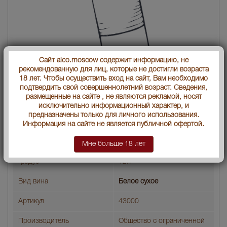
Сайт alco.moscow содержит информацию, не
рекомендованную для лиц, которые не достигли возраста
18 лет. Чтобы осуществить вход на сайт, Вам необходимо
подтвердить свой совершеннолетний возраст. Сведения,
Alvisa Five Continents Pinot Grigio Вино Пять Континентов
размещенные на сайте , не являются рекламой, носят
Пино Гриджио Алвиса
исключительно информационный характер, и
предназначены только для личного использования.
Страна производства
Россия
Информация на сайте не является публичной офертой.
Объем бутылки
0.75 л
Мне больше 18 лет
Градус
12.7
Вид вина
Белое сухое
Артикул
43000
Производитель
Общество с ограниченной