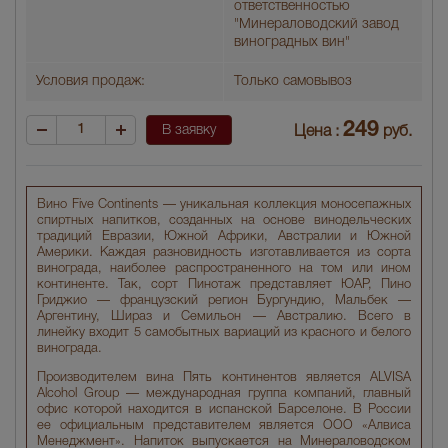
ответственностью
"Минераловодский завод
виноградных вин"
Условия продаж:
Только самовывоз
249
В заявку
Цена :
руб.
Вино Five Continents — уникальная коллекция моносепажных
спиртных напитков, созданных на основе винодельческих
традиций Евразии, Южной Африки, Австралии и Южной
Америки. Каждая разновидность изготавливается из сорта
винограда, наиболее распространенного на том или ином
континенте. Так, сорт Пинотаж представляет ЮАР, Пино
Гриджио — французский регион Бургундию, Мальбек —
Аргентину, Шираз и Семильон — Австралию. Всего в
линейку входит 5 самобытных вариаций из красного и белого
винограда.
Производителем вина Пять континентов является ALVISA
Alcohol Group — международная группа компаний, главный
офис которой находится в испанской Барселоне. В России
ее официальным представителем является ООО «Алвиса
Менеджмент». Напиток выпускается на Минераловодском