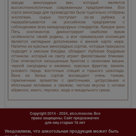
заводе виноградных вин, который является
высокотехнологичным современным предприятием. Все
сорта винограда для производства были тщательно отобраны
энологами, сырье поступает из-за рубежа и
перерабатывается на российском предприятии с
соблюдением всех международных стандартов. Каждое вино
Пять континентов демонстрирует наиболее яркие
особенности своей родины, а вся премиальная коллекция
является наглядным дополнением к винной карте мира.
Напитки из красных виноградных сортов, которые прекрасно
подходят к мясным блюдам, обладают глубоким бордовым
оттенком, который на свету играет фиолетовыми бликами.
Они отличаются насыщенным букетом с нюансами вишни,
черной смородины и ежевики, красных фруктов, ванили,
розового перца, восточных специй и горького шоколада.
Вина из белых сортов восхищают очень тонким,
гармоничным ароматом с цветочными, цитрусовыми и
яблочными мотивами и свежим, чистым вкусом с нотами
абрикоса, манго, персика, меда и миндального ореха.
Copyright 2014 - 2024, alco.moscow. Все
права защищены. Сайт предназначен
для лиц старше 18 лет
Уведомляем, что алкогольная продукция может быть