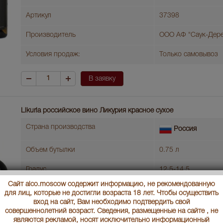
Артикул
37398
Производитель
ООО АФ "Саук-Дере
Условия продаж:
Только самовывоз
В заявку
Likuria российское вино Ликурия красное сухое
Страна производства
Россия
Объем бутылки
0.75 л
Градус
12.5-14.5
Сайт alco.moscow содержит информацию, не рекомендованную
Регионы России
Краснодарский кра
для лиц, которые не достигли возраста 18 лет. Чтобы осуществить
вход на сайт, Вам необходимо подтвердить свой
Год производства
2019
совершеннолетний возраст. Сведения, размещенные на сайте , не
являются рекламой, носят исключительно информационный