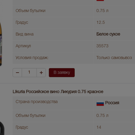
Объем бутылки
0.75 л
Градус
12.5
Вид вина
Белое сухое
Артикул
35573
Условия продаж:
Только самовывоз
В заявку
Likuria Российское вино Ликурия 0.75 красное
Страна производства
Россия
Объем бутылки
0.75 л
Градус
14