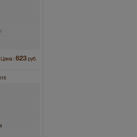
"
623
Цена :
руб.
015
й