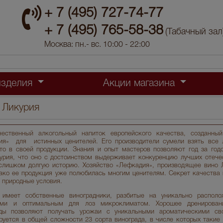
+ 7 (495) 727-74-77
+ 7 (495) 765-58-38
(Табачный зал
Москва: пн.- вс. 10:00 - 22:00
изделия
Акции магазина
 Ликурия
ественный алкогольный напиток европейского качества, созданны
ия» для истинных ценителей. Его производители сумели взять все
то в своей продукции. Знания и опыт мастеров позволяют год за год
урия, что оно с достоинством выдерживает конкуренцию лучших отече
лишком долгую историю. Хозяйство «Лефкадия», производящее вино Л
днако ее продукция уже полюбилась многим ценителям. Секрет качества
 природные условия.
 имеет собственные виноградники, разбитые на уникально распол
ами и оптимальным для лоз микроклиматом. Хорошее дренирова
ады позволяют получать урожаи с уникальными ароматическими св
руется в общей сложности 23 сорта винограда, в числе которых такие 