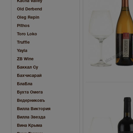
Kacha Valley
Old Derbend
Oleg Repin
Pithos
Toro Loko
Truffle
Yayla
ZB Wine
Баккал Су
Бахчисарай
БлаБла
Бухта Омега
Ведерниковъ
Вилла Виктория
Вилла Звезда
Вина Крыма