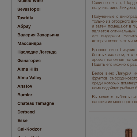
Mulled Wine
Совиньон Блан, Шардон
получить вино Ликурия,
Sevastopol
Полученные с виноград
Tavridia
только из отборного ви
Абрау
а затем помещают в ги
является оптимальным 
Валерия Захарьина
для выдержки. Напито
которая позволяет мини
Массандра
Красное вино Ликурия 
Наследие Легенда
богатых железом, что 
аромат наполнен нотка
Фанагория
Подать его можно к ра
Alma Hills
Белое вино Ликурия и
Alma Valley
фруктов, смородинового
среди которых доминиру
Aristov
нему подойдут рыбные б
Burnier
Вы можете выбрать вин
напитки из моносортово
Chateau Tamagne
Derbend
Esse
Gai-Kodzor