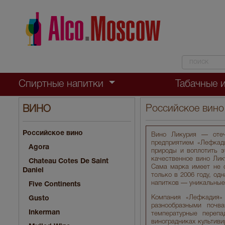
Спиртные напитки
Табачные 
Российское вино
ВИНО
Российское вино
Вино Ликурия — отеч
предприятием «Лефкад
Agora
природы и воплотить э
качественное вино Лик
Chateau Cotes De Saint
Сама марка имеет не с
Daniel
только в 2006 году, о
напитков — уникальные
Five Continents
Компания «Лефкадия»
Gusto
разнообразными почв
Inkerman
температурные переп
виноградниках культиви