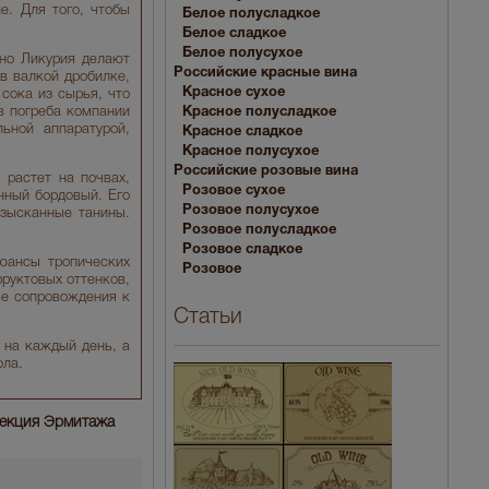
е. Для того, чтобы
Белое полусладкое
.
Белое сладкое
Белое полусухое
но Ликурия делают
Российские красные вина
в валкой дробилке,
Красное сухое
сока из сырья, что
в погреба компании
Красное полусладкое
ьной аппаратурой,
Красное сладкое
Красное полусухое
Российские розовые вина
 растет на почвах,
Розовое сухое
нный бордовый. Его
Розовое полусухое
изысканные танины.
Розовое полусладкое
Розовое сладкое
юансы тропических
Розовое
руктовых оттенков,
ве сопровождения к
Статьи
 на каждый день, а
ола.
ллекция Эрмитажа