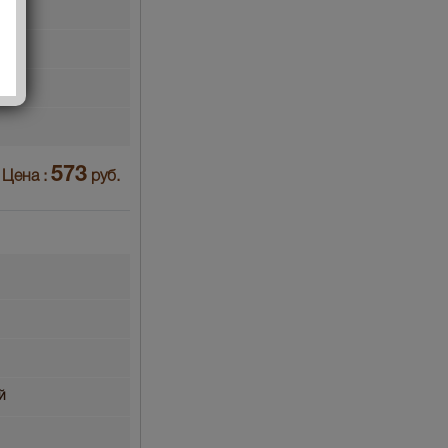
"
573
Цена :
руб.
й