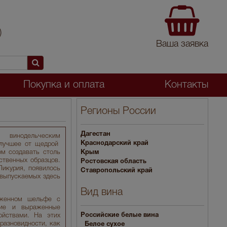
)
Ваша заявка
Покупка и оплата
Контакты
Регионы России
Дагестан
й винодельческим
Краснодарский край
 лучшее от щедрой
ом создавать столь
Крым
ственных образцов.
Ростовская область
икурия, появилось
Ставропольский край
 выпускаемых здесь
Вид вина
оженном шельфе с
ние и выраженные
Российские белые вина
ойствами. На этих
разновидности, как
Белое сухое