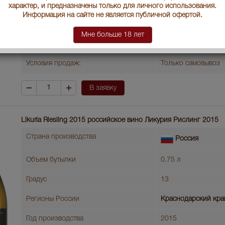
Вид вина
Красное сухое
характер, и предназначены только для личного использования.
Информация на сайте не является публичной офертой.
Артикул
37399
Мне больше 18 лет
Производитель
ООО АФ "Саук-Дере
Условия продаж:
Только самовывоз
В заявку
Likuria Riesling 2015 российское вино Ликурия Рислинг 2015
Страна производства
Россия
Объем бутылки
0.75 л
Градус
13
Регионы России
Краснодарский кра
Год производства
2015