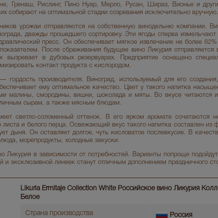
е, Гренаш, Рислинг, Пино Нуар, Мерло, Русан, Шираз, Вионье и други
 их собирают на оптимальной стадии созревания исключительно вручную
ников урожаи отправляются на собственную винодельню компании. Ви
нограда, дважды прошедшего сортировку. Эти ягоды сперва измельчают 
дравлический пресс. Он обеспечивает мягкое извлечение не более 62% 
показателем. После сбраживания будущее вино Ликурия отправляется 
к вызревает в дубовых резервуарах. Предприятие оснащено специал
мизировать контакт продукта с кислородом.
— гордость производителя. Виноград, используемый для его создания,
обеспечивает ему оптимальное качество. Цвет у такого напитка насыще
ми малины, смородины, вишни, шоколада и мяты. Во вкусе читаются 
зличным сырам, а также мясным блюдам.
меет светло-соломенный оттенок. В его ярком аромате сочетаются н
 листа и белого перца. Освежающий вкус такого напитка составлен из ф
ет дыня. Он оставляет долгое, чуть кисловатое послевкусие. В качест
люда, морепродукты, холодные закуски.
о Ликурия в зависимости от потребностей. Варианты попроще подойдут
й и эксклюзивной линеек станут отличным дополнением праздничного ст
Likuria Ermitaje Collection White Российское вино Ликурия Ко
Белое
Страна производства
Россия