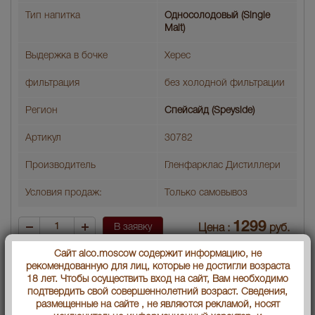
Тип напитка
Односолодовый (Single
Malt)
Выдержка в бочке
Херес
фильтрация
без холодной фильтрации
Регион
Спейсайд (Speyside)
Артикул
30782
Производитель
Гленфарклас Дистиллери
Условия продаж:
Только самовывоз
1299
В заявку
Цена :
руб.
Сайт alco.moscow содержит информацию, не
рекомендованную для лиц, которые не достигли возраста
18 лет. Чтобы осуществить вход на сайт, Вам необходимо
подтвердить свой совершеннолетний возраст. Сведения,
размещенные на сайте , не являются рекламой, носят