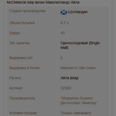
McClellands Islay виски Макклелландс Айла
Страна производства
Шотландия
Объем бутылки
0.7 л
Градус
40
Тип напитка
Односолодовый (Single
Malt)
Выдержка лет
5
Выдержка в бочке
Matured in Oak Casks
Регион
Айла (Islay)
Артикул
02300
Производитель
"Моррисон Боумор
Дистиллерс Лимитед"
Условия продаж:
Только самовывоз