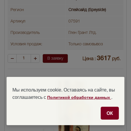
Регион
Спейсайд (Speyside)
Артикул
07591
Производитель
Глен Грант Лтд.
Условия продаж:
Только самовывоз
3617
В заявку
Цена :
руб.
Мы используем cookie. Оставаясь на сайте, вы
соглашаетесь с
.
Политикой обработки данных
ОК