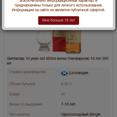
исключительно информационный характер, и
предназначены только для личного использования.
Информация на сайте не является публичной офертой.
Мне больше 18 лет
Glenfarclas 10 years old 350ml виски Гленфарклас 10 лет 350
мл
Страна производства
Шотландия
Объем бутылки
0.35 л
Градус
40
Виски по выдержке
7-10 лет
Тип напитка
Односолодовый (Single