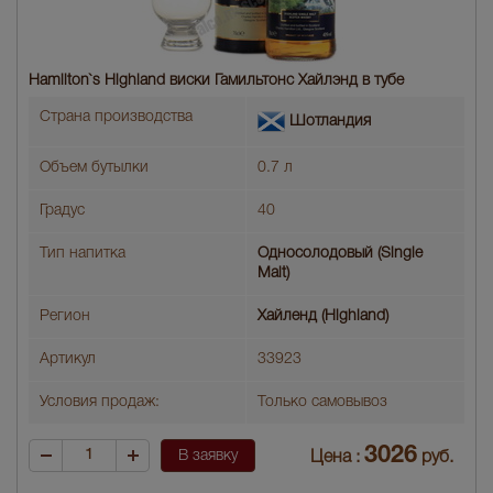
Hamilton`s Highland виски Гамильтонс Хайлэнд в тубе
Страна производства
Шотландия
Объем бутылки
0.7 л
Градус
40
Тип напитка
Односолодовый (Single
Malt)
Регион
Хайленд (Highland)
Артикул
33923
Условия продаж:
Только самовывоз
3026
В заявку
Цена :
руб.