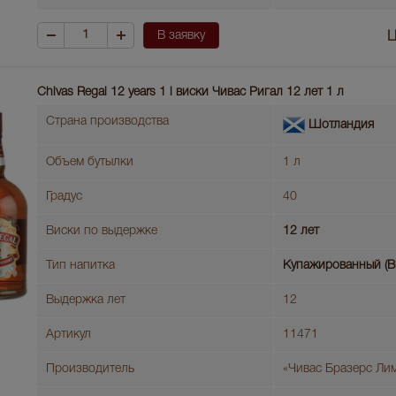
В заявку
Ц
Chivas Regal 12 years 1 l виски Чивас Ригал 12 лет 1 л
Страна производства
Шотландия
Объем бутылки
1 л
Градус
40
Виски по выдержке
12 лет
Тип напитка
Купажированный (B
Выдержка лет
12
Артикул
11471
Производитель
«Чивас Бразерс Ли