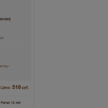
lended)
ия
митед»
518
Цена :
руб.
 Ригал 12 лет