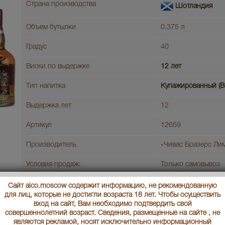
Страна производства
Шотландия
Объем бутылки
0.375 л
Градус
40
Виски по выдержке
12 лет
Тип напитка
Купажированный (B
Выдержка лет
12
Артикул
12659
Производитель
«Чивас Бразерс Ли
Условия продаж:
Только самовывоз
Сайт alco.moscow содержит информацию, не рекомендованную
В заявку
Ц
для лиц, которые не достигли возраста 18 лет. Чтобы осуществить
вход на сайт, Вам необходимо подтвердить свой
совершеннолетний возраст. Сведения, размещенные на сайте , не
Chivas Regal 12 years 500 ml виски Чивас Ригал 12 лет 0.5 л
являются рекламой, носят исключительно информационный