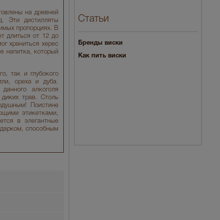
товлены на древней
Статьи
д. Эти дистилляты
имых пропорциях. В
т длиться от 12 до
Бренды виски
мог храниться херес
е напитка, который
Как пить виски
о, так и глубокого
ли, ореха и дуба.
данного алкоголя
 диких трав. Столь
одушным! Поистине
ющими этикетками,
ется в элегантные
одарком, способным