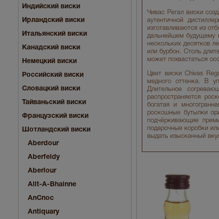
Индийский виски
Чивас Регал виски созд
Ирландский виски
аутентичной дистилле
изготавливаются из от
Итальянский виски
дальнейшем будущему в
нескольких десятков ле
Канадский виски
или бурбон. Столь длит
может похвастаться осо
Немецкий виски
Цвет виски Chivas Reg
Российский виски
медного оттенка. В у
Словацкий виски
Длительное согреваю
распространяется роск
Тайваньский виски
богатая и многогранн
роскошные бутылки ор
Французский виски
подчёркивающие преми
подарочные коробки ил
Шотландский виски
выдать изысканный вкус
Aberdour
Aberfeldy
Aberlour
Allt-A-Bhainne
AnCnoc
Antiquary