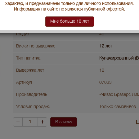
характер, и предназначены только для личного использования.
Страна производства
Шотландия
Информация на сайте не является публичной офертой.
Мне больше 18 лет
Объем бутылки
0.5 л
Градус
40
Виски по выдержке
12 лет
Тип напитка
Купажированный (B
Выдержка лет
12
Артикул
07033
Производитель
«Чивас Бразерс Ли
Условия продаж:
Только самовывоз
В заявку
Ц