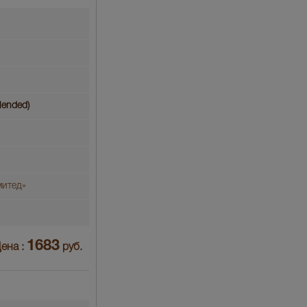
lended)
митед»
1683
ена :
руб.