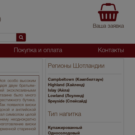
)
Ваша заявка
Покупка и оплата
Контакты
Регионы Шотландии
Campbeltown (Кэмпбелтаун)
йся особо высоким
Highland (Хайленд)
даря двум братьям-
лей эксклюзивными
Islay (Айла)
газине было много
Lowland (Лоуленд)
рестижного бутика.
Speyside (Спейсайд)
Так появился виски
дской и английской
Тип напитка
тал символом целой
 нему неоднократно
изготовление виски
Купажированный
фирменной старинной
Односолодовый