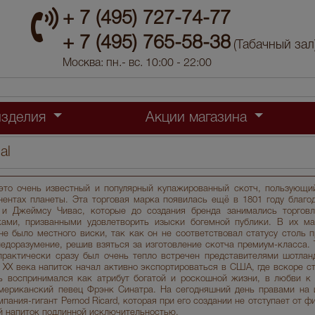
+ 7 (495) 727-74-77
+ 7 (495) 765-58-38
(Табачный зал
Москва: пн.- вс. 10:00 - 22:00
изделия
Акции магазина
al
это очень известный и популярный купажированный скотч, пользующи
нентах планеты. Эта торговая марка появилась ещё в 1801 году благо
и Джеймсу Чивас, которые до создания бренда занимались торгов
ками, призванными удовлетворить изыски богемной публики. В их ма
не было местного виски, так как он не соответствовал статусу столь п
едоразумение, решив взяться за изготовление скотча премиум-класса. 
практически сразу был очень тепло встречен представителями шотлан
 XX века напиток начал активно экспортироваться в США, где вскоре с
ь воспринимался как атрибут богатой и роскошной жизни, в любви к
мериканский певец Фрэнк Синатра. На сегодняшний день правами на 
мпания-гигант Pernod Ricard, которая при его создании не отступает от 
й напиток подлинной исключительностью.