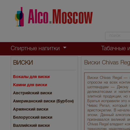
Спиртные напитки
Табачные 
Виски Chivas Reg
ВИСКИ
Бокалы для виски
Виски Chivas Regal — 
спросом на всех конти
Камни для виски
шотландцам — Джону 
деликатесами и напит
Австрийский виски
элитной продукции, но 
Американский виски (Бурбон)
Братья исправили это н
Чивас Регал, который 
Армянский виски
аристократии. В начале
эпохи. Данный алкогол
Белорусский виски
признавался великий а
Chivas Regal владеет ко
Валлийский виски
технологии, наделяюще