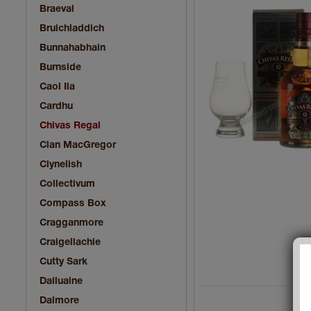
Braeval
Bruichladdich
Bunnahabhain
Burnside
Caol Ila
Cardhu
Chivas Regal
Clan MacGregor
Clynelish
Collectivum
Compass Box
Cragganmore
Craigellachie
Cutty Sark
Dailuaine
Dalmore