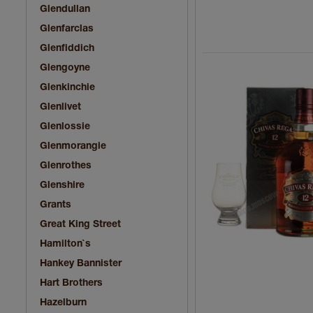
Glendullan
Glenfarclas
Glenfiddich
Glengoyne
Glenkinchie
Glenlivet
Glenlossie
Glenmorangie
Glenrothes
Glenshire
Grants
Great King Street
Hamilton`s
Hankey Bannister
Hart Brothers
Hazelburn