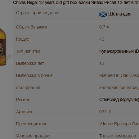
Chivas Regal 12 years old gift box виски Чивас Ригал 12 лет в п/
Страна производства
Шотландия
Объем бутылки
0.7 л
Градус
40
Тип напитка
Купажированный (B
Выдержка лет
12
Выдержка в бочке
Matured in Oak Cas
фильтрация
холодная фильтрац
Регион
Спейсайд (Speyside)
Артикул
03715
Производитель
«Чивас Бразерс Ли
Условия продаж:
Только самовывоз