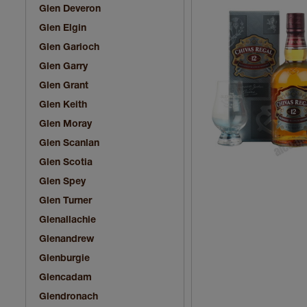
Glen Deveron
Glen Elgin
Glen Garioch
Glen Garry
Glen Grant
Glen Keith
Glen Moray
Glen Scanlan
Glen Scotia
Glen Spey
Glen Turner
Glenallachie
Glenandrew
Glenburgie
Glencadam
Glendronach