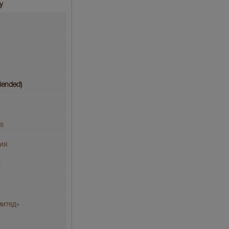
у
lended)
ks
ия
митед»