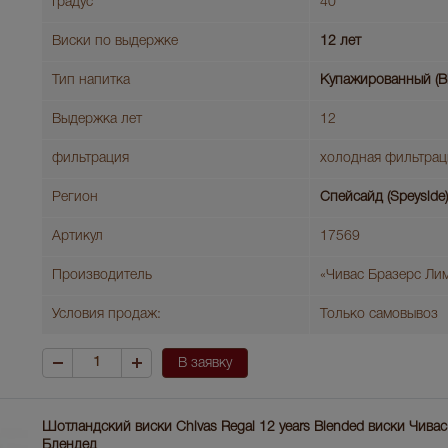
Градус
40
Виски по выдержке
12 лет
Тип напитка
Купажированный (B
Выдержка лет
12
фильтрация
холодная фильтрац
Регион
Спейсайд (Speyside)
Артикул
17569
Производитель
«Чивас Бразерс Ли
Условия продаж:
Только самовывоз
В заявку
Шотландский виски Chivas Regal 12 years Blended виски Чивас
Блендед