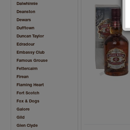
Dalwhinnie
Deanston
Dewars
Dufftown
Duncan Taylor
Edradour
Embassy Club
Famous Grouse
Fettercairn
Firean
Flaming Heart
Fort Scotch
Fox & Dogs
Galore
Gild
Glen Clyde