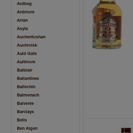
Ardbeg
Ardmore
Arran
Asyla
Auchentoshan
Auchroisk
Auld Gate
Aultmore
Balblair
Ballantines
Ballechin
Balmenach
Balvenie
Barclays
Bells
Ben Aigen