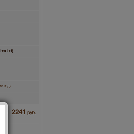
lended)
митед»
2241
ена :
руб.