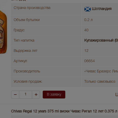
Страна производства
Шотландия
Объем бутылки
0.2 л
Градус
40
Тип напитка
Купажированный (B
Выдержка лет
12
Артикул
06654
Производитель
«Чивас Бразерс Ли
Условия продаж:
Только самовывоз
В заявку
Ц
Chivas Regal 12 years 375 ml виски Чивас Ригал 12 лет 0.375 л