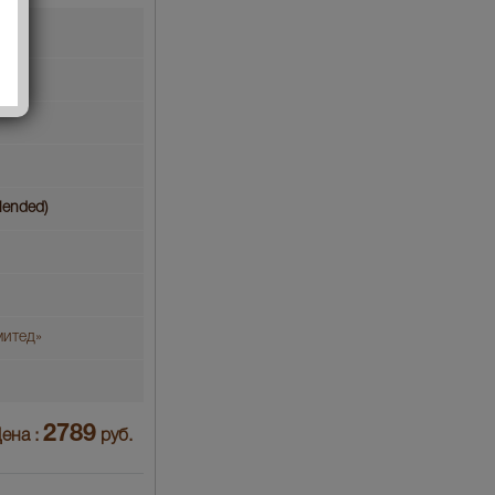
lended)
митед»
2789
ена :
руб.