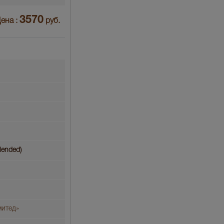
3570
ена :
руб.
lended)
митед»