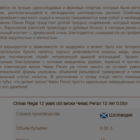
аётся из лучших односолодовых и зерновых спиртов, которые были изго
рии, располагающейся в легендарном шотландском регионе Спейсай
борнейшего местного сырья и искусно смешиваются меж собой в необход
иски Chivas Regal предстоит долгий процесс созревания, который може
т. Взросление алкоголя происходит в дубовых бочках, в которых ранее 
ельный контакт с древесиной очень благоприятно сказывается на профил
бой округлостью и мягкостью.
al варьируется в зависимости от выдержки и может быть как янтарног
поительном букете напитка хорошо улавливаются нюансы мёда, вани
щее послевкусие отдаёт интригующей дымной интонацией. Аромат 
ошным благоуханием с нотками марципана, дерева, вереска и прочих
ая композиция виски Чивас Регал уж точно никого не оставит равн
игинальной формы украшены объёмной рельефной гравировкой и сия
альный статус напитка. В дополнение к этому сосуд часто помеща
и тубы, что делает виски Чивас Регал просто идеальным завершённым п
 его дарителя!
Chivas Regal 12 years old виски Чивас Регал 12 лет 0.05л
Страна производства
Шотландия
Объем бутылки
0.05 л