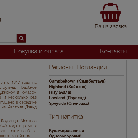
)
Ваша заявка
Покупка и оплата
Контакты
Регионы Шотландии
Campbeltown (Кэмпбелтаун)
ся с 1817 года на
Highland (Хайленд)
Лоуленд. Подобное
 Джоном и Томасом
Islay (Айла)
в и несколько раз
Lowland (Лоуленд)
апущено в середине
Speyside (Спейсайд)
 из Австрии Дэвид
Тип напитка
 Лоуленда. Местное
949 года в рамках
Купажированный
века так и не была
ннего хозяйства —
Односолодовый