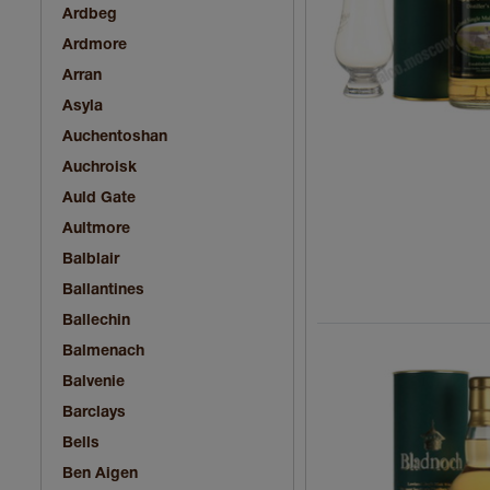
Ardbeg
Ardmore
Arran
Asyla
Auchentoshan
Auchroisk
Auld Gate
Aultmore
Balblair
Ballantines
Ballechin
Balmenach
Balvenie
Barclays
Bells
Ben Aigen