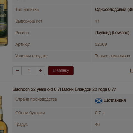
Тип напитка
Односолодовый (Sin
Выдержка лет
11
Регион
Лоуленд (Lowland)
Артикул
32669
Условия продаж:
Только самовывоз
В заявку
Ц
Bladnoch 22 years old 0,7l Виски Блэндок 22 года 0,7л
Страна производства
Шотландия
Объем бутылки
0.7 л
Градус
46