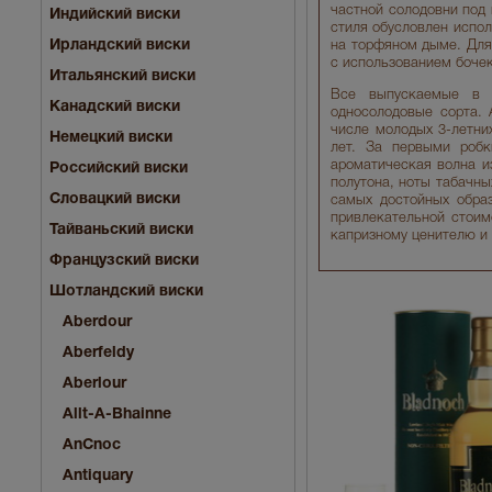
частной солодовни под 
Индийский виски
стиля обусловлен испол
Ирландский виски
на торфяном дыме. Для
с использованием бочек
Итальянский виски
Все выпускаемые в с
Канадский виски
односолодовые сорта. 
числе молодых 3-летни
Немецкий виски
лет. За первыми роб
ароматическая волна и
Российский виски
полутона, ноты табачны
Словацкий виски
самых достойных образ
привлекательной стоим
Тайваньский виски
капризному ценителю и
Французский виски
Шотландский виски
Aberdour
Aberfeldy
Aberlour
Allt-A-Bhainne
AnCnoc
Antiquary