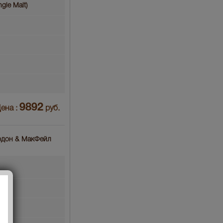
gle Malt)
9892
ена :
руб.
ордон & МакФейл