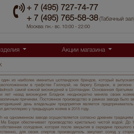
+ 7 (495) 727-74-77
+ 7 (495) 765-58-38
(Табачный зал
Москва: пн.- вс. 10:00 - 22:00
изделия
Акции магазина
к
один из наиболее именитых шотландских брендов, который выпускает
расположенном в графстве Гэллоуэй, на берегу Блэднок, в регионе 
ladnoch самой южной вискикурней в Шотландии. Основанная братьями
и лет назад вискикурня Блэднок неоднократно меняла своих хозяе
различным причинам. Постоянное производство в рамках завода было з
сегодняшний день владельцем предприятия является предприниматель
л дистиллерию у предыдущих хозяев в 2015 году.
ch на одноименном заводе осуществляется согласно древним традициям
Ма Барри обеспечивает производство кристально чистой водой. До 1
собственная солодовня, которая после закрытия в середине прошлого 
тственно, для своих спиртов производитель закупает солод у сторо