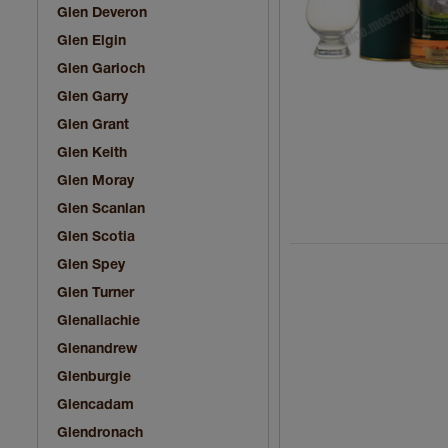
Glen Deveron
Glen Elgin
Glen Garioch
Glen Garry
Glen Grant
Glen Keith
Glen Moray
Glen Scanlan
Glen Scotia
Glen Spey
Glen Turner
Glenallachie
Glenandrew
Glenburgie
Glencadam
Glendronach