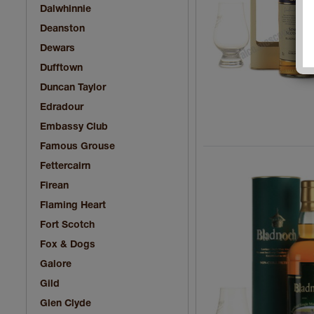
Dalwhinnie
Deanston
Dewars
Dufftown
Duncan Taylor
Edradour
Embassy Club
Famous Grouse
Fettercairn
Firean
Flaming Heart
Fort Scotch
Fox & Dogs
Galore
Gild
Glen Clyde