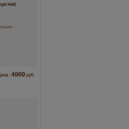
gle Malt)
трации
4969
ена :
руб.