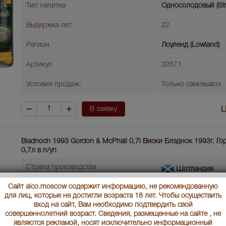
Тип напитка
Односолодовый (Sin
Выдержка лет
22
Регион
Лоуленд (Lowland)
Артикул
32671
Условия продаж:
Только самовывоз
В заявку
Ц
Bladnoch 1993 Gordon & McPhail 0,7l Виски Блэднок 1993г. Г
0,7л в п/уп
Страна производства
Шотландия
Сайт alco.moscow содержит информацию, не рекомендованную
Объем бутылки
0.7 л
для лиц, которые не достигли возраста 18 лет. Чтобы осуществить
вход на сайт, Вам необходимо подтвердить свой
Градус
46
совершеннолетний возраст. Сведения, размещенные на сайте , не
являются рекламой, носят исключительно информационный