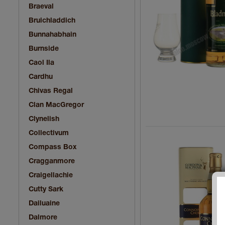
Braeval
Bruichladdich
Bunnahabhain
Burnside
Caol Ila
Cardhu
Chivas Regal
Clan MacGregor
Clynelish
Collectivum
Compass Box
Cragganmore
Craigellachie
Cutty Sark
Dailuaine
Dalmore