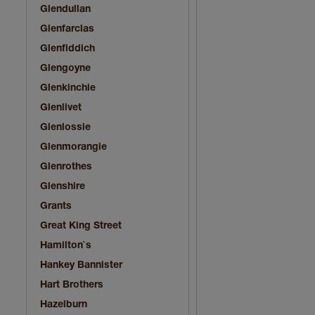
Glendullan
Glenfarclas
Glenfiddich
Glengoyne
Glenkinchie
Glenlivet
Glenlossie
Glenmorangie
Glenrothes
Glenshire
Grants
Great King Street
Hamilton`s
Hankey Bannister
Hart Brothers
Hazelburn