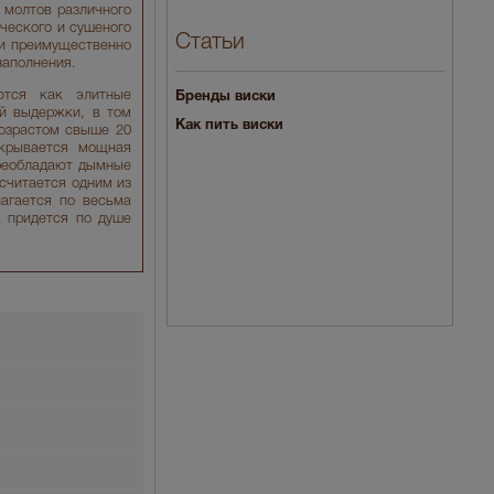
 молтов различного
ческого и сушеного
Статьи
ки преимущественно
наполнения.
ются как элитные
Бренды виски
ой выдержки, в том
Как пить виски
возрастом свыше 20
скрывается мощная
преобладают дымные
 считается одним из
агается по весьма
а придется по душе