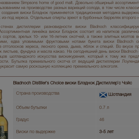
названием Simpsons home of good malt. Довольно обширный ассортимент
ьзованием на производстве разных вариаций солода, в том числе класси
 создания виски Блэднок применяется традиционная методика выдерж
 из-под хереса. Отдельные спирты зреют в бурбонных баррелях второго 
тенах дистиллерии разновидности виски Bladnoch классифициру
Ассортиментная линейка виски Блэднок состоит из напитков различн
х сортов, зрелых 10- или 16-летних скотчей, а также элитных молтов 
кими, едва уловимыми фруктовыми нотами букета виски Bladnoch 
з отголосков хереса, лесного ореха, дыма, яблок и специй. Во вкусе 
х листьев, фундука и масла какао. На сегодняшний день виски Bladnoch
цов шотландского искусства вискикурения, который к тому же предл
ости. Бутылка премиального скотча от ведущий дистиллерии Лоуленд
 украсит самую роскошную коллекцию премиального алкоголя.
Bladnoch Distiller`s Choice виски Блэднок Дистиллер`c Чойс
Страна производства
Шотландия
Объем бутылки
0.7 л
Градус
46
Виски по выдержке
3-5 лет