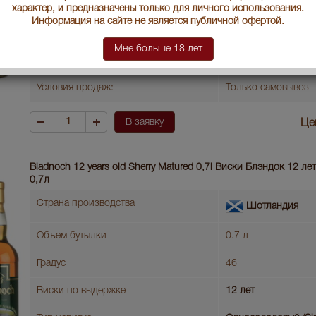
Тип напитка
Односолодовый (Sin
характер, и предназначены только для личного использования.
Информация на сайте не является публичной офертой.
Год производства
1993
Мне больше 18 лет
Артикул
36456
Условия продаж:
Только самовывоз
В заявку
Це
Bladnoch 12 years old Sherry Matured 0,7l Виски Блэндок 12 
0,7л
Страна производства
Шотландия
Объем бутылки
0.7 л
Градус
46
Виски по выдержке
12 лет