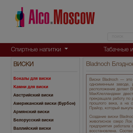
Спиртные напитки
Табачные 
Bladnoch Блэдно
ВИСКИ
Бокалы для виски
Виски Bladnoch — это 
одноименным заводе, 
Камни для виски
расположение делает B
МакКлелландами двест
Австрийский виски
прекращала работу по 
Американский виски (Бурбон)
прошлого века, а на 
Прайор, который выкупи
Армянский виски
Создание виски Bladno
Белорусский виски
живописное озеро Лох 
предприятия работала 
Валлийский виски
восстановлена. Соотве