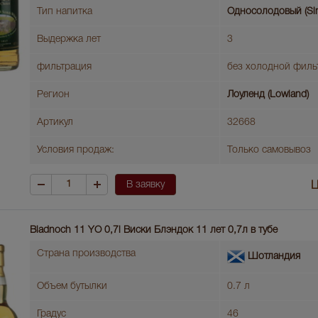
Тип напитка
Односолодовый (Sin
Выдержка лет
3
фильтрация
без холодной филь
Регион
Лоуленд (Lowland)
Артикул
32668
Условия продаж:
Только самовывоз
В заявку
Ц
Bladnoch 11 YO 0,7l Виски Блэндок 11 лет 0,7л в тубе
Страна производства
Шотландия
Объем бутылки
0.7 л
Градус
46