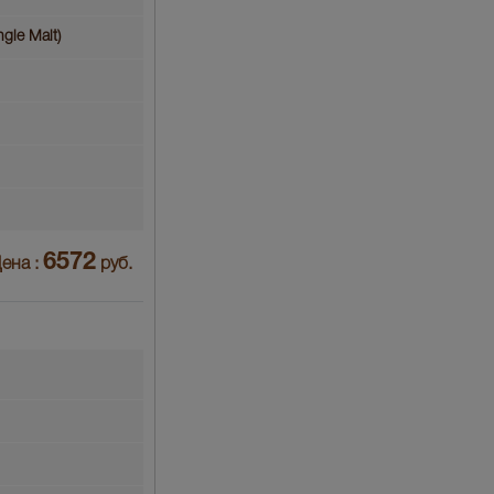
gle Malt)
6572
ена :
руб.