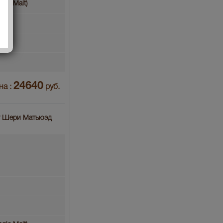
gle Malt)
24640
на :
руб.
лет Шери Матьюэд