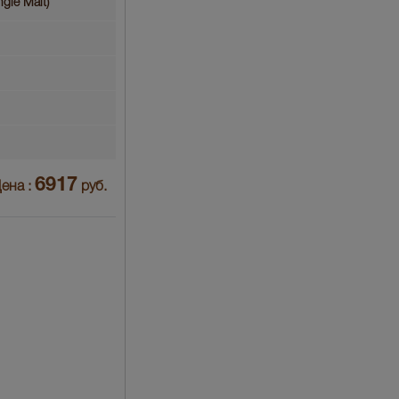
gle Malt)
6917
ена :
руб.