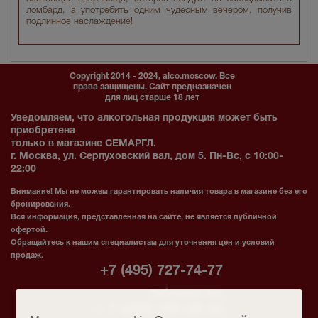
ломбард, а употребить одним чудесным вечером, получив
подлинное наслаждение!
Copyright 2014 - 2024, alco.moscow. Все
права защищены. Сайт предназначен
для лиц старше 18 лет
Уведомляем, что алкогольная продукция может быть
приобретена
только в магазине СЕМАРГЛ.
г. Москва, ул. Серпуховский вал, дом 5. Пн-Вс, с 10:00-
22:00
Внимание! Мы не можем гарантировать наличия товара в магазине без его
бронирования.
Вся информация, представленная на сайте, не является публичной
офертой.
Обращайтесь к нашим специалистам для уточнения цен и условий
продаж.
+7 (495) 727-74-77
Табачный зал
+ 7 (495) 765-58-38