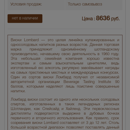
Условия продаж:
Только самовывоз
8636
нет в наличии
Цена :
руб.
Виски Lombard — это целая линейка купажированных и
односолодовых напитков разных возрастов. Данная торговая
марка принадлежит одноимённому шотландскому
производителю, начавшему свою деятельность в 1960 году.
Эта небольшая семейная компания хорошо известна
экспертам и самым взыскательным ценителям, ведь
изготовленный ею алкоголь регулярно завоёвывает награды
на самых престижных местных и международных конкурсах.
Один из сортов виски Ломбард получил от независимой
авторитетной организации Beverage Tasting Institute 90
баллов, которыми наделяют лишь поистине совершенные
напитки.
Ломбард виски состоит из одного или нескольких солодовых
спиртов, изготовленных в таких легендарных регионах
Шотландии, как Спейсайд и Хайленд. Эти первоклассные
дистилляты подвергаются выдержке в дубовых бочках
первичного и вторичного использования. Как правило, срок
созревания виски Lombard составляет от 3 до 12 лет. Столь
большой возрастной диапазон позволяет поставлять данный