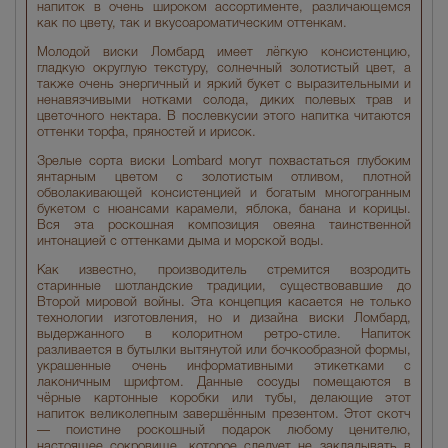
напиток в очень широком ассортименте, различающемся
как по цвету, так и вкусоароматическим оттенкам.
Молодой виски Ломбард имеет лёгкую консистенцию,
гладкую округлую текстуру, солнечный золотистый цвет, а
также очень энергичный и яркий букет с выразительными и
ненавязчивыми нотками солода, диких полевых трав и
цветочного нектара. В послевкусии этого напитка читаются
оттенки торфа, пряностей и ирисок.
Зрелые сорта виски Lombard могут похвастаться глубоким
янтарным цветом с золотистым отливом, плотной
обволакивающей консистенцией и богатым многогранным
букетом с нюансами карамели, яблока, банана и корицы.
Вся эта роскошная композиция овеяна таинственной
интонацией с оттенками дыма и морской воды.
Как известно, производитель стремится возродить
старинные шотландские традиции, существовавшие до
Второй мировой войны. Эта концепция касается не только
технологии изготовления, но и дизайна виски Ломбард,
выдержанного в колоритном ретро-стиле. Напиток
разливается в бутылки вытянутой или бочкообразной формы,
украшенные очень информативными этикетками с
лаконичным шрифтом. Данные сосуды помещаются в
чёрные картонные коробки или тубы, делающие этот
напиток великолепным завершённым презентом. Этот скотч
— поистине роскошный подарок любому ценителю,
настоящее сокровище, которое следует не закладывать в