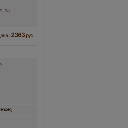
с Лтд
2363
ена :
руб.
ия
lended)