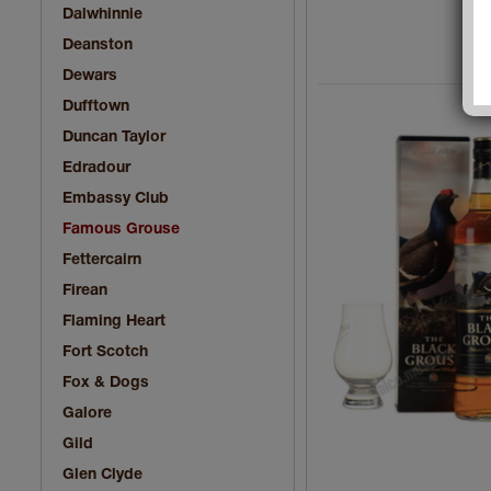
Dalwhinnie
Deanston
Dewars
Dufftown
Duncan Taylor
Edradour
Embassy Club
Famous Grouse
Fettercairn
Firean
Flaming Heart
Fort Scotch
Fox & Dogs
Galore
Gild
Glen Clyde