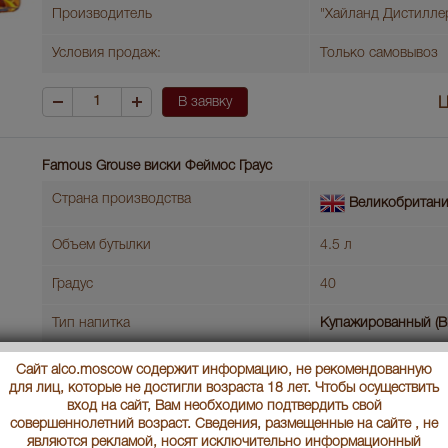
Производитель
"Хайланд Дистилле
Условия продаж:
Только самовывоз
В заявку
Ц
Famous Grouse виски Феймос Граус
Страна производства
Великобритан
Объем бутылки
4.5 л
Градус
40
Тип напитка
Купажированный (B
Артикул
03862
Сайт alco.moscow содержит информацию, не рекомендованную
для лиц, которые не достигли возраста 18 лет. Чтобы осуществить
Производитель
Хайланд Дистиллер
вход на сайт, Вам необходимо подтвердить свой
совершеннолетний возраст. Сведения, размещенные на сайте , не
Условия продаж:
Только самовывоз
являются рекламой, носят исключительно информационный