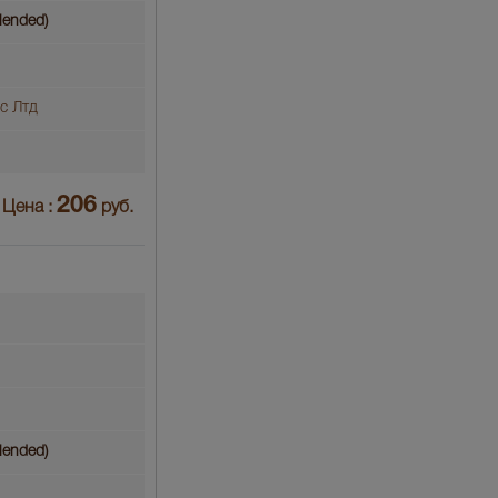
lended)
с Лтд
206
Цена :
руб.
lended)