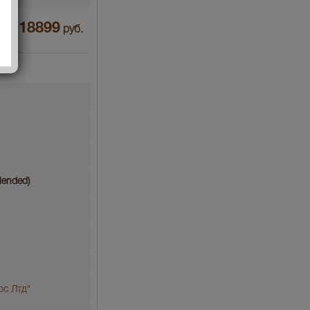
18899
на :
руб.
lended)
рс Лтд"