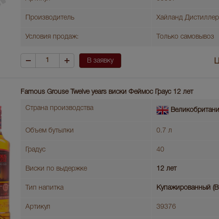
Производитель
Хайланд Дистиллер
Условия продаж:
Только самовывоз
В заявку
Ц
Famous Grouse Twelve years виски Феймос Граус 12 лет
Страна производства
Великобритан
Объем бутылки
0.7 л
Градус
40
Виски по выдержке
12 лет
Тип напитка
Купажированный (B
Артикул
39376