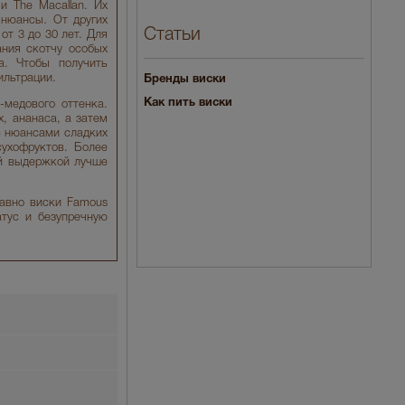
и The Macallan. Их
нюансы. От других
Статьи
т 3 до 30 лет. Для
ания скотчу особых
а. Чтобы получить
ильтрации.
Бренды виски
Как пить виски
-медового оттенка.
, ананаса, а затем
с нюансами сладких
сухофруктов. Более
ой выдержкой лучше
давно виски Famous
атус и безупречную