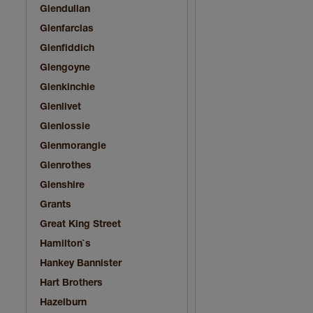
Glendullan
Glenfarclas
Glenfiddich
Glengoyne
Glenkinchie
Glenlivet
Glenlossie
Glenmorangie
Glenrothes
Glenshire
Grants
Great King Street
Hamilton`s
Hankey Bannister
Hart Brothers
Hazelburn