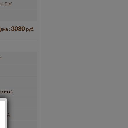
рс Лтд"
3030
ена :
руб.
ия
lended)
с Лтд