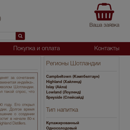
)
Ваша заявка
Покупка и оплата
Контакты
Регионы Шотландии
Campbeltown (Кэмпбелтаун)
енят за сочетание
Highland (Хайленд)
наменитая индейка».
имволом Шотландии.
Islay (Айла)
л такой спрос, что
Lowland (Лоуленд)
Speyside (Спейсайд)
0 году. Его открыл
Тип напитка
дии. Долгое время
ешение о создании
стиг в начале 80-х
Купажированный
and Distillers.
Односолодовый