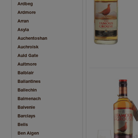
Ardbeg
Ardmore
Arran
Asyla
Auchentoshan
Auchroisk
Auld Gate
Aultmore
Balblair
Ballantines
Ballechin
Balmenach
Balvenie
Barclays
Bells
Ben Aigen