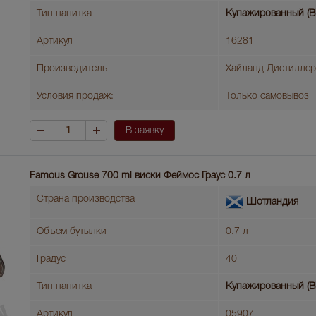
Тип напитка
Купажированный (B
Артикул
16281
Производитель
Хайланд Дистиллер
Условия продаж:
Только самовывоз
В заявку
Famous Grouse 700 ml виски Феймос Граус 0.7 л
Страна производства
Шотландия
Объем бутылки
0.7 л
Градус
40
Тип напитка
Купажированный (B
Артикул
05907