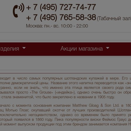
+ 7 (495) 727-74-77
+ 7 (495) 765-58-38
(Табачный зал
Москва: пн.- вс. 10:00 - 22:00
изделия
Акции магазина
ходит в число самых популярных шотландских купажей в мире. Его ц
вполне демократичной цены. Название этого напитка переводится как «з
транно, если не знать, что именно эта птица является своего рода с
ывался просто «The Grouse» («индейка»), однако очень быстро он обре
 стала знаменитой, что было закреплено в названии в 1905 году.
ачало с момента основания компании Matthew Gloag & Son Ltd. в 180
ец Мэтью Глоаг, скупавший скотчи от лучших производителей Шотлан
исключительно негоциантством, однако со временем было принято р
оторый появился в 1860 году. Пика популярности виски Феймос Граус до
й момент выпуском продукции под этим брендом занимается компания Highl