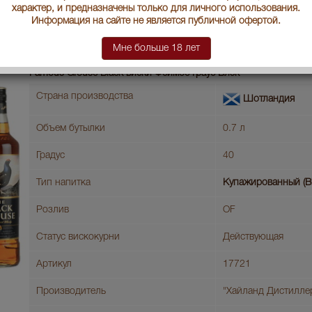
характер, и предназначены только для личного использования.
Информация на сайте не является публичной офертой.
В заявку
Це
Мне больше 18 лет
Famous Grouse Black виски Феймос Граус Блэк
Страна производства
Шотландия
Объем бутылки
0.7 л
Градус
40
Тип напитка
Купажированный (B
Розлив
OF
Статус вискокурни
Действующая
Артикул
17721
Производитель
"Хайланд Дистилле