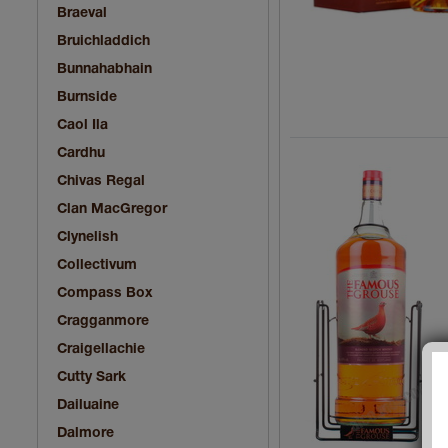
Braeval
Bruichladdich
Bunnahabhain
Burnside
Caol Ila
Cardhu
Chivas Regal
Clan MacGregor
Clynelish
Collectivum
Compass Box
Cragganmore
Craigellachie
Cutty Sark
Dailuaine
Dalmore