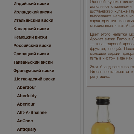
Основой купажа виски 
Индийский виски
дополняют отменными 
шотландских купажей п
Ирландский виски
вызревания напитка ис
Итальянский виски
характеристик исполь
максимально чистый вис
Канадский виски
Цвет этого напитка мо
Немецкий виски
Аромат виски Famous G
— тона кедровой древе
Российский виски
фруктов, специй. Посл
молодые версии прекра
Словацкий виски
пить в чистом виде как
Тайваньский виски
Этот бленд занял поче
Французский виски
Grouse поставляется к
репутацию.
Шотландский виски
Aberdour
Aberfeldy
Aberlour
Allt-A-Bhainne
AnCnoc
Antiquary