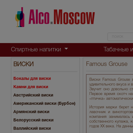
Спиртные напитки
Табачные 
Famous Grouse
ВИСКИ
Бокалы для виски
Виски Famous Grouse в
удивительного вкуса и 
Камни для виски
Звучит оно довольно с
Первое время скотч наз
Австрийский виски
«птичка» автоматически
Американский виски (Бурбон)
История марки берет н
Армянский виски
лавочник и виноторгов
компания занималась 
Белорусский виски
собственного купажа, к
годов ХХ века. На данны
Валлийский виски