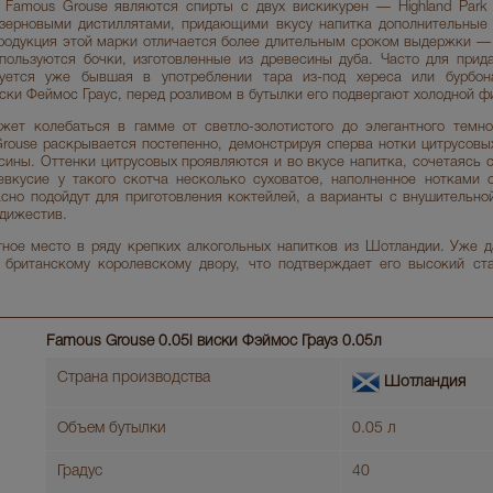
Famous Grouse являются спирты с двух вискикурен — Highland Park 
зерновыми дистиллятами, придающими вкусу напитка дополнительные 
родукция этой марки отличается более длительным сроком выдержки — о
пользуются бочки, изготовленные из древесины дуба. Часто для прид
зуется уже бывшая в употреблении тара из-под хереса или бурбон
ки Феймос Граус, перед розливом в бутылки его подвергают холодной ф
жет колебаться в гамме от светло-золотистого до элегантного темно
rouse раскрывается постепенно, демонстрируя сперва нотки цитрусовых
сины. Оттенки цитрусовых проявляются и во вкусе напитка, сочетаясь 
евкусие у такого скотча несколько суховатое, наполненное нотками 
сно подойдут для приготовления коктейлей, а варианты с внушительн
 дижестив.
тное место в ряду крепких алкогольных напитков из Шотландии. Уже 
 британскому королевскому двору, что подтверждает его высокий ст
Famous Grouse 0.05l виски Фэймос Грауз 0.05л
Страна производства
Шотландия
Объем бутылки
0.05 л
Градус
40