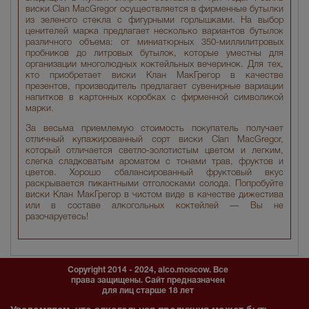
виски Clan MacGregor осуществляется в фирменные бутылки
из зеленого стекла с фигурными горлышками. На выбор
ценителей марка предлагает несколько вариантов бутылок
различного объема: от миниатюрных 350-миллилитровых
пробников до литровых бутылок, которые уместны для
организации многолюдных коктейльных вечеринок. Для тех,
кто приобретает виски Клан МакГрегор в качестве
презентов, производитель предлагает сувенирные вариации
напитков в картонных коробках с фирменной символикой
марки.
За весьма приемлемую стоимость покупатель получает
отличный купажированный сорт виски Clan MacGregor,
который отличается светло-золотистым цветом и легким,
слегка сладковатым ароматом с тонами трав, фруктов и
цветов. Хорошо сбалансированный фруктовый вкус
раскрывается пикантными отголосками солода. Попробуйте
виски Клан МакГрегор в чистом виде в качестве дижестива
или в составе алкогольных коктейлей — Вы не
разочаруетесь!
Copyright 2014 - 2024, alco.moscow. Все
права защищены. Сайт предназначен
для лиц старше 18 лет