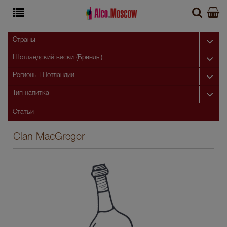
Страны
Шотландский виски (Бренды)
Регионы Шотландии
Тип напитка
Статьи
Clan MacGregor