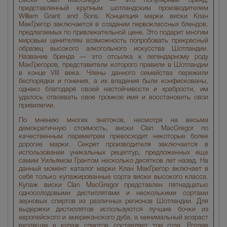
Виски Clan MacGregor — это популярный бренд,
представленный крупным шотландским производителем
William Grant and Sons. Концепция марки виски Клан
МакГрегор заключается в создании первоклассных блендов,
предлагаемых по привлекательной цене. Это подарит многим
мировым ценителям возможность попробовать прекрасный
образец высокого алкогольного искусства Шотландии.
Название бренда — это отсылка к легендарному роду
МакГрегоров, представители которого правили в Шотландии
в конце VIII века. Члены данного семейства пережили
беспорядки и гонения, а их владения были конфискованы,
однако благодаря своей настойчивости и храбрости, им
удалось отвоевать свое громкое имя и восстановить свои
привилегии.
По мнению многих знатоков, несмотря на весьма
демократичную стоимость, виски Clan MacGregor по
качественным параметрам превосходит некоторые более
дорогие марки. Секрет производителя заключается в
использовании уникальных рецептур, предложенных еще
самим Уильямом Грантом несколько десятков лет назад. На
данный момент каталог марки Клан МакГрегор включает в
себя только купажированные сорта виски высокого класса.
Купаж виски Clan MacGregor представлен пятнадцатью
односолодовыми дистиллятами и несколькими сортами
зерновых спиртов из различных регионов Шотландии. Для
выдержки дистиллятов используются лучшие бочки из
европейского и американского дуба, а минимальный возраст
входящих в купаж спиртов составляет три года. Розлив