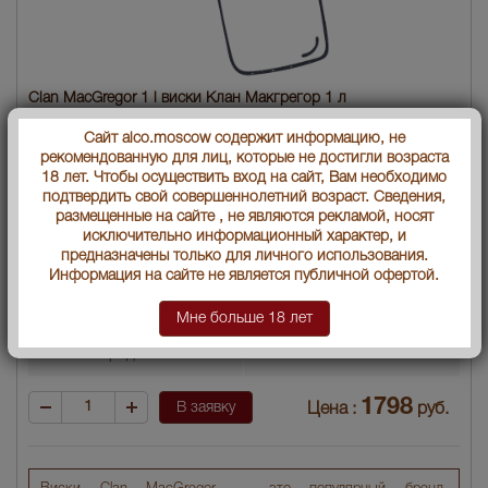
Clan MacGregor 1 l виски Клан Макгрегор 1 л
Страна производства
Шотландия
Сайт alco.moscow содержит информацию, не
рекомендованную для лиц, которые не достигли возраста
18 лет. Чтобы осуществить вход на сайт, Вам необходимо
Объем бутылки
1 л
подтвердить свой совершеннолетний возраст. Сведения,
размещенные на сайте , не являются рекламой, носят
Градус
40
исключительно информационный характер, и
предназначены только для личного использования.
Тип напитка
Купажированный (Blended)
Информация на сайте не является публичной офертой.
Артикул
03860
Мне больше 18 лет
Условия продаж:
Только самовывоз
1798
В заявку
Цена :
руб.