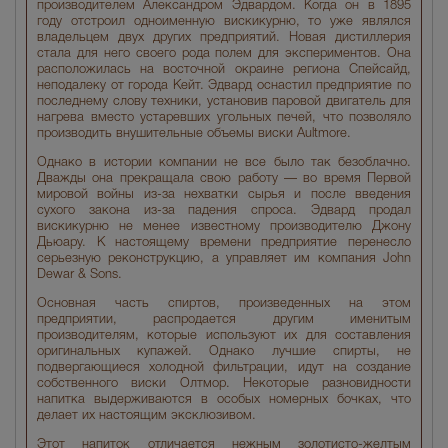
производителем Александром Эдвардом. Когда он в 1895
году отстроил одноименную вискикурню, то уже являлся
владельцем двух других предприятий. Новая дистиллерия
стала для него своего рода полем для экспериментов. Она
расположилась на восточной окраине региона Спейсайд,
неподалеку от города Кейт. Эдвард оснастил предприятие по
последнему слову техники, установив паровой двигатель для
нагрева вместо устаревших угольных печей, что позволяло
производить внушительные объемы виски Aultmore.
Однако в истории компании не все было так безоблачно.
Дважды она прекращала свою работу — во время Первой
мировой войны из-за нехватки сырья и после введения
сухого закона из-за падения спроса. Эдвард продал
вискикурню не менее известному производителю Джону
Дьюару. К настоящему времени предприятие перенесло
серьезную реконструкцию, а управляет им компания John
Dewar & Sons.
Основная часть спиртов, произведенных на этом
предприятии, распродается другим именитым
производителям, которые используют их для составления
оригинальных купажей. Однако лучшие спирты, не
подвергающиеся холодной фильтрации, идут на создание
собственного виски Олтмор. Некоторые разновидности
напитка выдерживаются в особых номерных бочках, что
делает их настоящим эксклюзивом.
Этот напиток отличается нежным золотисто-желтым