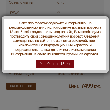
Объем бутылки
0.7 л
Градус
46
Тип напитка
Односолодовый (Single
Сайт alco.moscow содержит информацию, не
Malt)
рекомендованную для лиц, которые не достигли возраста
18 лет. Чтобы осуществить вход на сайт, Вам необходимо
Выдержка лет
12
подтвердить свой совершеннолетний возраст. Сведения,
размещенные на сайте , не являются рекламой, носят
исключительно информационный характер, и
Регион
Спейсайд (Speyside)
предназначены только для личного использования.
Информация на сайте не является публичной офертой.
Артикул
14907
Мне больше 18 лет
Производитель
"Джон Дюар энд Санс Лтд"
Условия продаж:
Только самовывоз
7499
нет в наличии
Цена :
руб.