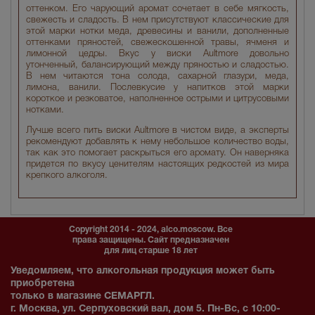
оттенком. Его чарующий аромат сочетает в себе мягкость,
свежесть и сладость. В нем присутствуют классические для
этой марки нотки меда, древесины и ванили, дополненные
оттенками пряностей, свежескошенной травы, ячменя и
лимонной цедры. Вкус у виски Aultmore довольно
утонченный, балансирующий между пряностью и сладостью.
В нем читаются тона солода, сахарной глазури, меда,
лимона, ванили. Послевкусие у напитков этой марки
короткое и резковатое, наполненное острыми и цитрусовыми
нотками.
Лучше всего пить виски Aultmore в чистом виде, а эксперты
рекомендуют добавлять к нему небольшое количество воды,
так как это помогает раскрыться его аромату. Он наверняка
придется по вкусу ценителям настоящих редкостей из мира
крепкого алкоголя.
Copyright 2014 - 2024, alco.moscow. Все
права защищены. Сайт предназначен
для лиц старше 18 лет
Уведомляем, что алкогольная продукция может быть
приобретена
только в магазине СЕМАРГЛ.
г. Москва, ул. Серпуховский вал, дом 5. Пн-Вс, с 10:00-