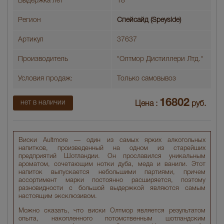
Выдержка лет
18
Регион
Спейсайд (Speyside)
Артикул
37637
Производитель
"Олтмор Дистиллери Лтд."
Условия продаж:
Только самовывоз
16802
нет в наличии
Цена :
руб.
Виски Aultmore — один из самых ярких алкогольных
напитков, произведенный на одном из старейших
предприятий Шотландии. Он прославился уникальным
ароматом, сочетающим нотки дуба, меда и ванили. Этот
напиток выпускается небольшими партиями, причем
ассортимент марки постоянно расширяется, поэтому
разновидности с большой выдержкой являются самым
настоящим эксклюзивом.
Можно сказать, что виски Олтмор является результатом
опыта, накопленного потомственным шотландским