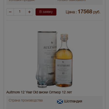
Условия продаж:
Только самовывоз
17568
В заявку
Цена :
руб.
Aultmore 12 Year Old виски Олтмор 12 лет
Страна производства
Шотландия