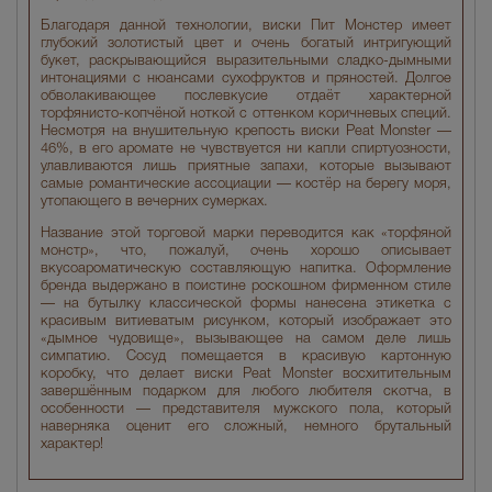
Благодаря данной технологии, виски Пит Монстер имеет
глубокий золотистый цвет и очень богатый интригующий
букет, раскрывающийся выразительными сладко-дымными
интонациями с нюансами сухофруктов и пряностей. Долгое
обволакивающее послевкусие отдаёт характерной
торфянисто-копчёной ноткой с оттенком коричневых специй.
Несмотря на внушительную крепость виски Peat Monster —
46%, в его аромате не чувствуется ни капли спиртуозности,
улавливаются лишь приятные запахи, которые вызывают
самые романтические ассоциации — костёр на берегу моря,
утопающего в вечерних сумерках.
Название этой торговой марки переводится как «торфяной
монстр», что, пожалуй, очень хорошо описывает
вкусоароматическую составляющую напитка. Оформление
бренда выдержано в поистине роскошном фирменном стиле
— на бутылку классической формы нанесена этикетка с
красивым витиеватым рисунком, который изображает это
«дымное чудовище», вызывающее на самом деле лишь
симпатию. Сосуд помещается в красивую картонную
коробку, что делает виски Peat Monster восхитительным
завершённым подарком для любого любителя скотча, в
особенности — представителя мужского пола, который
наверняка оценит его сложный, немного брутальный
характер!