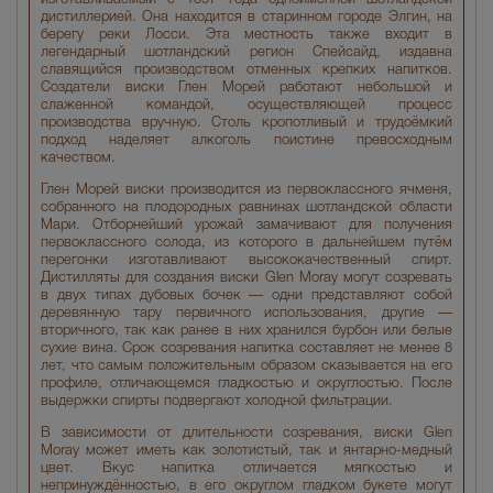
дистиллерией. Она находится в старинном городе Элгин, на
берегу реки Лосси. Эта местность также входит в
легендарный шотландский регион Спейсайд, издавна
славящийся производством отменных крепких напитков.
Создатели виски Глен Морей работают небольшой и
слаженной командой, осуществляющей процесс
производства вручную. Столь кропотливый и трудоёмкий
подход наделяет алкоголь поистине превосходным
качеством.
Глен Морей виски производится из первоклассного ячменя,
собранного на плодородных равнинах шотландской области
Мари. Отборнейший урожай замачивают для получения
первоклассного солода, из которого в дальнейшем путём
перегонки изготавливают высококачественный спирт.
Дистилляты для создания виски Glen Moray могут созревать
в двух типах дубовых бочек — одни представляют собой
деревянную тару первичного использования, другие —
вторичного, так как ранее в них хранился бурбон или белые
сухие вина. Срок созревания напитка составляет не менее 8
лет, что самым положительным образом сказывается на его
профиле, отличающемся гладкостью и округлостью. После
выдержки спирты подвергают холодной фильтрации.
В зависимости от длительности созревания, виски Glen
Moray может иметь как золотистый, так и янтарно-медный
цвет. Вкус напитка отличается мягкостью и
непринуждённостью, в его округлом гладком букете могут