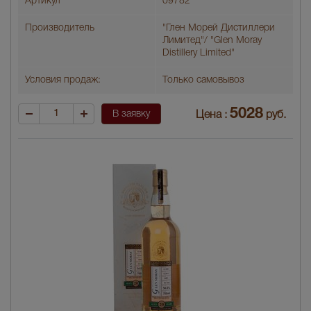
Артикул
09782
Производитель
"Глен Морей Дистиллери
Лимитед"/ "Glen Moray
Distillery Limited"
Условия продаж:
Только самовывоз
5028
В заявку
Цена :
руб.