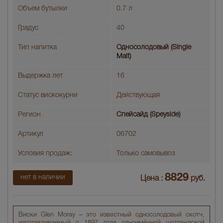
Объем бутылки
0.7 л
Градус
40
Тип напитка
Односолодовый (Single
Malt)
Выдержка лет
16
Статус вискокурни
Действующая
Регион
Спейсайд (Speyside)
Артикул
06702
Условия продаж:
Только самовывоз
8829
нет в наличии
Цена :
руб.
Виски Glen Moray – это известный односолодовый скотч,
изготавливаемый с 1897 года одноимённой шотландской