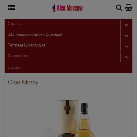
Страны
Шотландский виски (Бренды)
Регионы Шотландии
Тип напитка
Статьи
Glen Moray