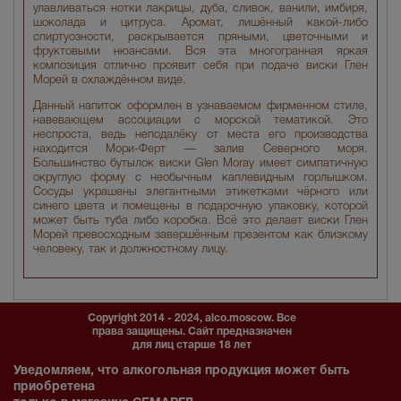
улавливаться нотки лакрицы, дуба, сливок, ванили, имбиря,
шоколада и цитруса. Аромат, лишённый какой-либо
спиртуозности, раскрывается пряными, цветочными и
фруктовыми нюансами. Вся эта многогранная яркая
композиция отлично проявит себя при подаче виски Глен
Морей в охлаждённом виде.
Данный напиток оформлен в узнаваемом фирменном стиле,
навевающем ассоциации с морской тематикой. Это
неспроста, ведь неподалёку от места его производства
находится Мори-Ферт — залив Северного моря.
Большинство бутылок виски Glen Moray имеет симпатичную
округлую форму с необычным каплевидным горлышком.
Сосуды украшены элегантными этикетками чёрного или
синего цвета и помещены в подарочную упаковку, которой
может быть туба либо коробка. Всё это делает виски Глен
Морей превосходным завершённым презентом как близкому
человеку, так и должностному лицу.
Copyright 2014 - 2024, alco.moscow. Все
права защищены. Сайт предназначен
для лиц старше 18 лет
Уведомляем, что алкогольная продукция может быть
приобретена