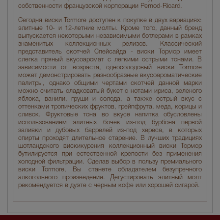
собственности французской корпорации Pernod-Ricard.
Сегодня виски Tormore доступен к покупке в двух вариациях:
элитные 10- и 12-летние молты. Кроме того, данный бренд
выпускается некоторыми независимыми ботлерами в рамках
знаменитых коллекционных релизов. Классический
представитель скотчей Спейсайда - виски Тормор имеет
слегка пряный вкусоаромат с легкими острыми тонами. В
зависимости от возраста, односолодовый виски Tormore
может демонстрировать разнообразные вкусоароматические
палитры, однако общими чертами скотчей данной марки
можно считать сладковатый букет с нотами ириса, зеленого
яблока, ванили, груши и солода, а также острый вкус с
оттенками тропических фруктов, грейпфрута, меда, корицы и
сливок. Фруктовые тона во вкусе напитка обусловлены
использованием элитных бочек из-под бурбона первой
заливки и дубовых баррелей из-под хереса, в которых
спирты проходят длительное старение. В лучших традициях
шотландского вискикурения коллекционный виски Тормор
бутилируется при естественной крепости без применения
холодной фильтрации. Сделав выбор в пользу премиального
виски Tormore, Вы станете обладателем безупречного
алкогольного произведения. Дегустировать элитный молт
рекомендуется в дуэте с черным кофе или хорошей сигарой.