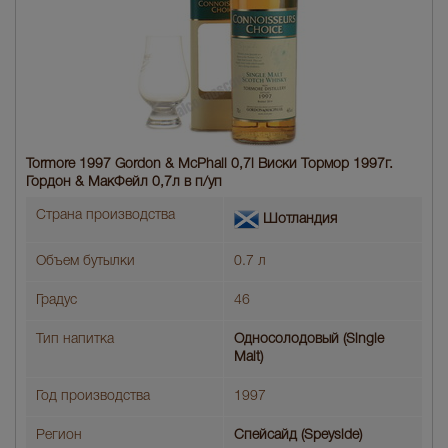
Tormore 1997 Gordon & McPhail 0,7l Виски Тормор 1997г.
Гордон & МакФейл 0,7л в п/уп
Страна производства
Шотландия
Объем бутылки
0.7 л
Градус
46
Тип напитка
Односолодовый (Single
Malt)
Год производства
1997
Регион
Спейсайд (Speyside)