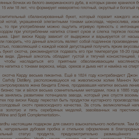
нных бочках из белого американского дуба, в которых ранее хранился б
, 15 или 18 лет, что формирует невероятно плотный, округлый и богатый 
схитительный сбалансированный букет, который поразит каждого иск
ой нотой, украшенной элегантными тонами шоколада, чернослива, изю
ь, то при употреблении можно ощутить игривую пряность с интонаци
ордом при употреблении напитка станет сухое и слегка терпкое посл
ыма. Цвет виски Карду зависит от выдержки и варьируется от насыщ
 ли говорить, что данный алкоголь являет собой подлинное произведение
остью, позволяющей с каждой новой дегустацией получить яркие вкусов
 букет скотча, рекомендуется подавать его при температуре 18-20 град
м виде. Данный алкоголь обладает густой и тягучей консистенцией, 
, чтобы насладиться его приятным обволакивающим маслянист
е напитка с тонами вереска, мёда, орехов и дыма нет и намёка на спир
 скотча Карду весьма пикантна. Ещё в 1824 году контрабандист Джон
Carhdy Distillery, расположившуюся на живописном холме Манноч Хи
контролировала жена бандита Елена, продававшая напитки весьма лен
 бизнес так и вёлся весьма сомнительными методами, пока в 1885 году
не занялись развитием потенциала завода, который уже спустя восемь
тех пор виски Карду перестал быть продуктом кустарного производства
солодовый скотч превосходного качества. За столь великолепный на
ке золотую и пять серебряных медалей, завоёванных на престижн
 Wine and Spirit Complementation».
ardhu настоящим подарком для самого взыскательного любителя. Тем бо
, натуральная дубовая пробка и стильное оформление в благородных
альный статус продукта, предусмотрительно размещённого п