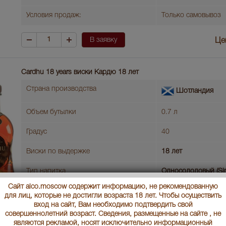
Условия продаж:
Только самовывоз
В заявку
Це
Cardhu 18 years виски Кардю 18 лет
Страна производства
Шотландия
Объем бутылки
0.7 л
Градус
40
Виски по выдержке
18 лет
Тип напитка
Односолодовый (Sin
Сайт alco.moscow содержит информацию, не рекомендованную
Выдержка лет
18
для лиц, которые не достигли возраста 18 лет. Чтобы осуществить
вход на сайт, Вам необходимо подтвердить свой
Регион
Спейсайд (Speyside)
совершеннолетний возраст. Сведения, размещенные на сайте , не
являются рекламой, носят исключительно информационный