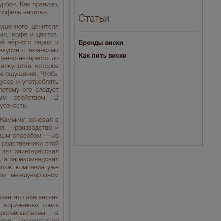
урбон. Как правило,
профиль напитка.
Статьи
ушённого ценителя
ма, кофе и цветов.
ей чёрного перца и
Бренды виски
евкусие с нюансами
Как пить виски
енно-янтарного до
 искусства, которое
ые ощущения. Чтобы
усов и употреблять
потому его следует
ым свойством. В
туозность.
 Камминг основал в
лл. Производство и
ивым способом — из
 родственники этой
 лет заинтересовал
, а зарекомендовал
питок компания уже
ом международном
лее что элегантная
 коричневых тонах
роизводителем в