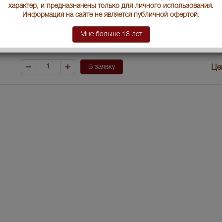
Артикул
30683
характер, и предназначены только для личного использования.
Информация на сайте не является публичной офертой.
Производитель
Диаджео Скотланд
Мне больше 18 лет
Условия продаж:
Только самовывоз
В заявку
Це