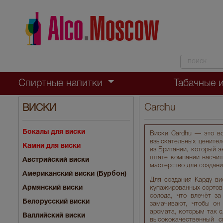
Спиртные напитки
Табачные 
Cardhu
ВИСКИ
Бокалы для виски
Виски Cardhu — это во
взыскательных ценител
Камни для виски
из Британии, который э
штате компании насчит
Австрийский виски
мастерство для создани
Американский виски (Бурбон)
Для создания Карду вис
Армянский виски
купажированных сортов,
солода, что влечёт з
Белорусский виски
замачивают, чтобы он
аромата, которым так с
Валлийский виски
высококачественный с