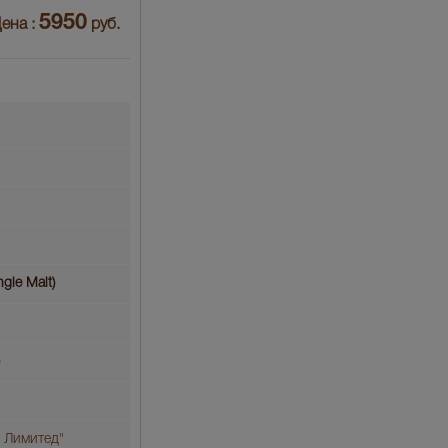
5950
ена :
руб.
gle Malt)
 Лимитeд"