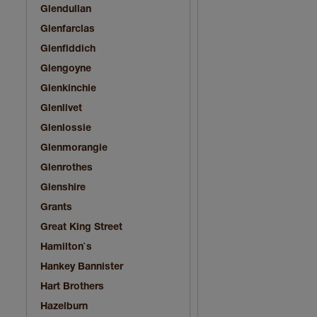
Glendullan
Glenfarclas
Glenfiddich
Glengoyne
Glenkinchie
Glenlivet
Glenlossie
Glenmorangie
Glenrothes
Glenshire
Grants
Great King Street
Hamilton`s
Hankey Bannister
Hart Brothers
Hazelburn