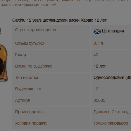
тонную коробку. Чтобы узнать, какова на вкус настоящая Шотлан
ться с этим чудесным скотчем!
Cardhu 12 years шотландский виски Кардю 12 лет
Страна производства
Шотландия
Объем бутылки
0.7 л
Градус
40
Виски по выдержке
12 лет
Тип напитка
Односолодовый (Sin
Выдержка лет
12
Артикул
30685
Производитель
Диаджео Скотланд
Условия продаж:
Только самовывоз