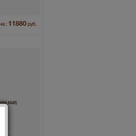
11880
на :
руб.
gle Malt)