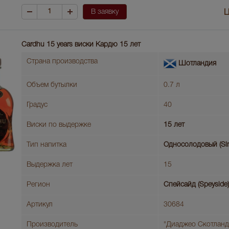
В заявку
Ц
Cardhu 15 years виски Кардю 15 лет
Страна производства
Шотландия
Объем бутылки
0.7 л
Градус
40
Виски по выдержке
15 лет
Тип напитка
Односолодовый (Sin
Выдержка лет
15
Регион
Спейсайд (Speyside)
Артикул
30684
Производитель
"Диаджео Скoтланд