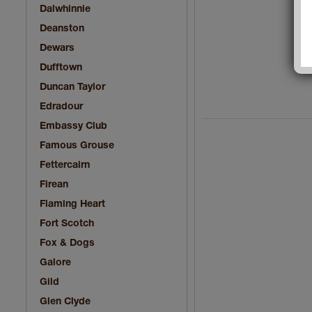
Dalwhinnie
Deanston
Dewars
Dufftown
Duncan Taylor
Edradour
Embassy Club
Famous Grouse
Fettercairn
Firean
Flaming Heart
Fort Scotch
Fox & Dogs
Galore
Gild
Glen Clyde