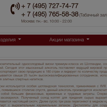
+ 7 (495) 727-74-77
+ 7 (495) 765-58-38
(Табачный зал
Москва: пн.- вс. 10:00 - 22:00
изделия
Акции магазина
схитительный односолодовый виски премиум-класса из Шотландии, со
ей. Сегодня этот изысканный алкоголь поставляет ведущий мировой пр
кспортирует свою продукцию в 180 стран и лидирует по количеству прод
ывается свыше 25 тысяч высококвалифицированных сотрудников, испо
я элитных спиртных напитков.
ки используется особая шотландская технология, применяемая с XVIII 
 появившихся столетие спустя, данный алкоголь производится исключит
а собой большие финансовые, временные и трудовые затраты. Сперв
 засахарился. Полученный солод коптят для придания сырью выразит
лавится настоящий скотч. Далее сусло три раза перегоняют в медном ку
пирт с выразительным карамельным запахом. Дистилляты для созд