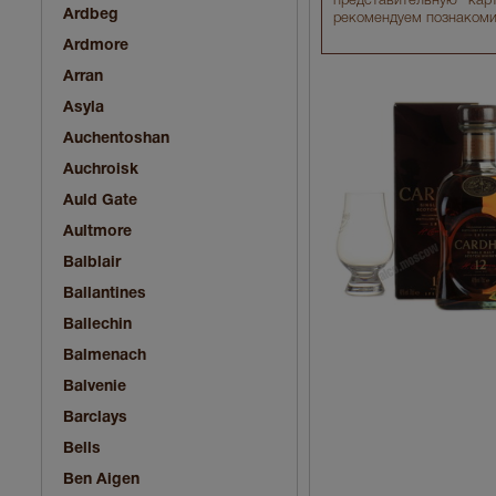
представительную кар
Ardbeg
рекомендуем познакоми
Ardmore
Arran
Asyla
Auchentoshan
Auchroisk
Auld Gate
Aultmore
Balblair
Ballantines
Ballechin
Balmenach
Balvenie
Barclays
Bells
Ben Aigen