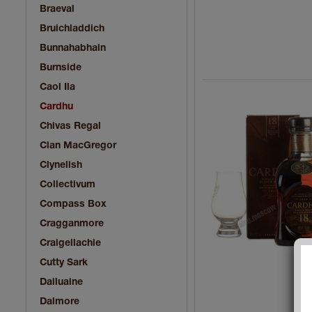
Braeval
Bruichladdich
Bunnahabhain
Burnside
Caol Ila
Cardhu
Chivas Regal
Clan MacGregor
Clynelish
Collectivum
Compass Box
Cragganmore
Craigellachie
Cutty Sark
Dailuaine
Dalmore