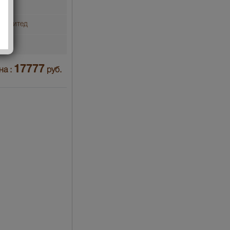
 Лимитед
17777
на :
руб.