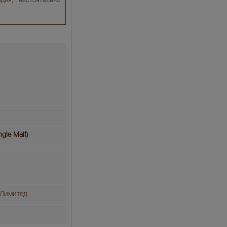
дия, настоятельно
gle Malt)
 Лимитед