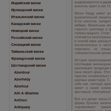
выдерживаются в деревя
Индийский виски
алкоголь зреет в них 12
Ирландский виски
Виски Карду имеет во
Итальянский виски
выразительной лакричн
Если алкоголь охладит
Канадский виски
имбиря. Финальным акк
горького шоколада и д
Немецкий виски
глубоко-медного. Стоит
отличается многогранн
Российский виски
в полной мере раскрыть
Словацкий виски
исключительно в чисто
смаковать не спеша
Тайваньский виски
соблазнительном аромат
Французский виски
История происхождения
Шотландии вискикурню 
Шотландский виски
реализацию продукции 
окна своего дома. Этот
Aberdour
парочки основательно 
Aberfeldy
крупных инвесторов. С 
себя как элитный одно
Aberlour
имеет в своей копил
фестивале «International
Allt-A-Bhainne
Всё это делает виски C
AnCnoc
форма бутылки напитка
Antiquary
подчёркивают преми