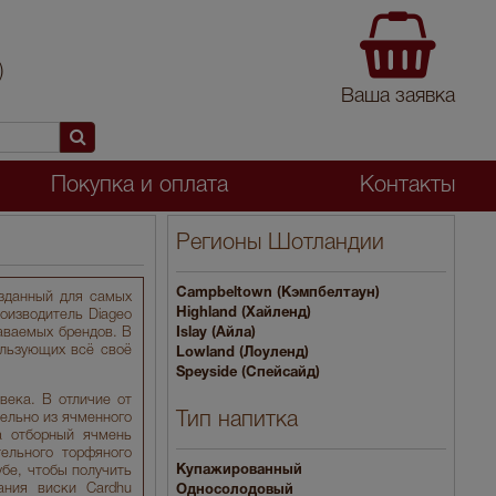
)
Ваша заявка
Покупка и оплата
Контакты
Регионы Шотландии
Campbeltown (Кэмпбелтаун)
зданный для самых
Highland (Хайленд)
оизводитель Diageo
аваемых брендов. В
Islay (Айла)
льзующих всё своё
Lowland (Лоуленд)
Speyside (Спейсайд)
века. В отличие от
Тип напитка
ельно из ячменного
а отборный ячмень
ельного торфяного
Купажированный
бе, чтобы получить
ания виски Cardhu
Односолодовый