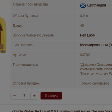
Страна производства
Шотландия
Объем бутылки
0.2 л
Градус
40
Johnnie Walker по линиям
Red Label
Тип напитка
Купажированный (B
Артикул
03792
Производитель
"Диаджео Скотланд
коммерческим обо
"Капитан Морган Р
Условия продаж:
Только самовывоз
В заявку
Johnnie Walker Red Label 0,5 l шотландский виски Джонни Уок