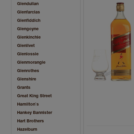
Glendullan
Glenfarclas
Glenfiddich
Glengoyne
Glenkinchie
Glenlivet
Glenlossie
Glenmorangie
Glenrothes
Glenshire
Grants
Great King Street
Hamilton`s
Hankey Bannister
Hart Brothers
Hazelburn