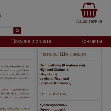
)
Ваша заявка
Покупка и оплата
Контакты
Регионы Шотландии
Campbeltown (Кэмпбелтаун)
 произведенный на
Highland (Хайленд)
держкой в дубовых
этого премиального
Islay (Айла)
ть пометка «scotch
Lowland (Лоуленд)
Speyside (Спейсайд)
ждают нормативно-
Тип напитка
е нюансы, вплоть до
и», напиток должен
Купажированный
сайд, Кэмпбелтаун и
Односолодовый