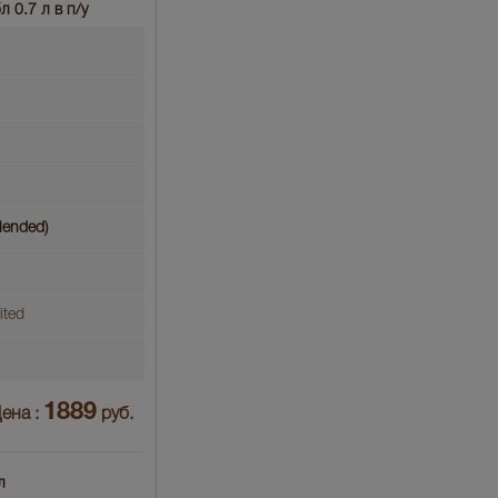
 0.7 л в п/у
lended)
ited
1889
ена :
руб.
л