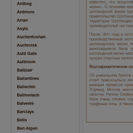
известно, что искусс
Ardbeg
жизни». С течением вре
шотландский виски про
Ardmore
правительство Шотланди
Arran
территории Шотландии
производителей «из тен
Asyla
После 1831 года в ист
Auchentoshan
производственный мето
шотландскому виски п
Auchroisk
виноградников была 
Auld Gate
шотландский виски навс
лучших спиртных напит
Aultmore
Вкусоароматические ос
Balblair
Об уникальном букете 
Ballantines
стоит прикоснуться ли
важным является прои
Ballechin
Лоуленд. Многие мест
напитка. Регион Спейса
Balmenach
Айла очень сложно спу
Balvenie
торфяные ноты, а также
Barclays
Bells
Ben Aigen