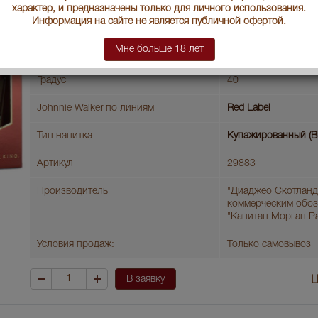
характер, и предназначены только для личного использования.
Страна производства
Информация на сайте не является публичной офертой.
Шотландия
Мне больше 18 лет
Объем бутылки
0.7 л
Градус
40
Johnnie Walker по линиям
Red Label
Тип напитка
Купажированный (B
Артикул
29883
Производитель
"Диаджео Скотланд
коммерческим обо
"Капитан Морган Р
Условия продаж:
Только самовывоз
В заявку
Ц