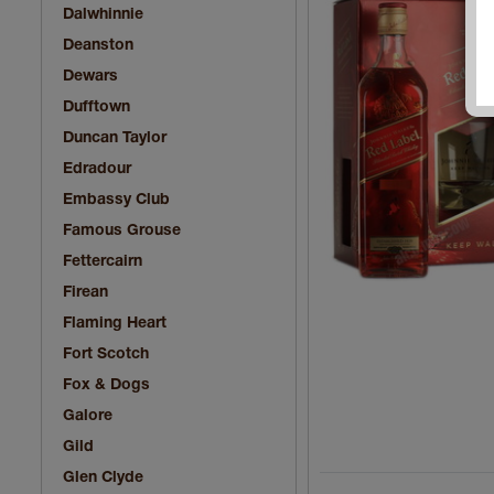
Dalwhinnie
Deanston
Dewars
Dufftown
Duncan Taylor
Edradour
Embassy Club
Famous Grouse
Fettercairn
Firean
Flaming Heart
Fort Scotch
Fox & Dogs
Galore
Gild
Glen Clyde