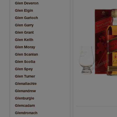
Glen Deveron
Glen Elgin
Glen Garioch
Glen Garry
Glen Grant
Glen Keith
Glen Moray
Glen Scanlan
Glen Scotia
Glen Spey
Glen Turner
Glenallachie
Glenandrew
Glenburgie
Glencadam
Glendronach