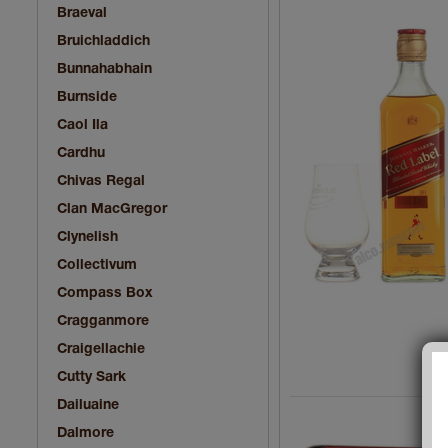
Braeval
Bruichladdich
Bunnahabhain
Burnside
Caol Ila
Cardhu
Chivas Regal
Clan MacGregor
Clynelish
Collectivum
Compass Box
Cragganmore
Craigellachie
Cutty Sark
Dailuaine
Dalmore