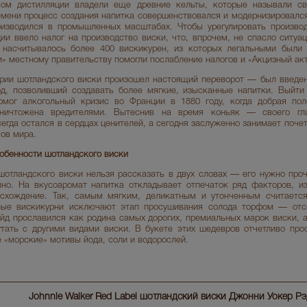
твом дистилляции владели еще древние кельты, которые называли св
мени процесс создания напитка совершенствовался и модернизировался,
изводился в промышленных масштабах. Чтобы урегулировать производ
и ввело налог на производство виски, что, впрочем, не спасло ситуац
 насчитывалось более 400 вискикурен, из которых легальными были 
и» местному правительству помогли послабление налогов и «Акцизный акт
ории шотландского виски произошел настоящий переворот — был введе
д, позволивший создавать более мягкие, изысканные напитки. Выйти
омог алкогольный кризис во Франции в 1880 году, когда добрая пол
уничтожена вредителями. Вытеснив на время коньяк — своего гла
егда остался в сердцах ценителей, а сегодня заслуженно занимает поче
ков мира.
обенности шотландского виски
шотландского виски нельзя рассказать в двух словах — его нужно проч
чно. На вкусоаромат напитка откладывает отпечаток ряд факторов, и
схождение. Так, самым мягким, деликатным и утонченным считается
ные вискикурни исключают этап просушивания солода торфом — отс
йд прославился как родина самых дорогих, премиальных марок виски, а
тать с другими видами виски. В букете этих шедевров отчетливо пр
 «морские» мотивы йода, соли и водорослей.
Johnnie Walker Red Label шотландский виски Джонни Уокер Рэ